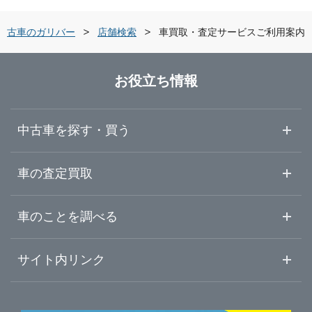
中古車のガリバー
店舗検索
車買取・査定サービスご利用案内
お役立ち情報
中古車を探す・買う
中古車情報・中古車検索
車の査定買取
中古車ご提案サービス
車査定・車買取ならガリバー
車のことを調べる
初めての中古車購入ガイド
車査定売却ガイド
車初心者まとめ
サイト内リンク
ガリバーのサービス
ガリバーの査定が選ばれる理由
自動車ニュース
サイト内検索
中古車人気ランキング