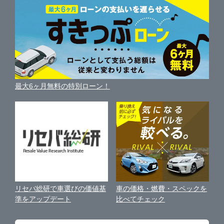
車を売る時よくある質問
新車・中古車カタログ
サイトマップ
自動車ローンを調べる
便利な査定サービス
車の燃費を調べる
サイトの使用条件
ガリバーの自動車ローン
中古車買取相場（毎月更新）
車種別クチコミ
利用規約
車買い替えの基礎知識
車の個人売買ガイド
最大6ヶ月無料の特別ローン！
車比較サイト
個人情報の保護について
近くのお店で車を探す
中古車オークションガイド
保険代理店業務に関する基本方針
古物営業法に基づく表示
アフィリエイトパートナー募集
車の価格・燃費・スペックを
リセバ総研で車選びの価値基
お客様の声
比べてチェック
準をアップデート
会社案内