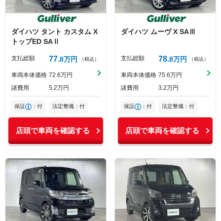
ダイハツ
タント
カスタム X
ダイハツ
ムーヴ
X SAⅢ
トップED SAⅡ
支払総額
77
支払総額
78
8
万円
8
万円
（税込）
（税込）
車両本体価格
72
6
万円
車両本体価格
75
6
万円
諸費用
5
2
万円
諸費用
3
2
万円
保証
：付
法定整備：付
保証
：付
法定整備：付
店頭で車両を確認する
店頭で車両を確認する