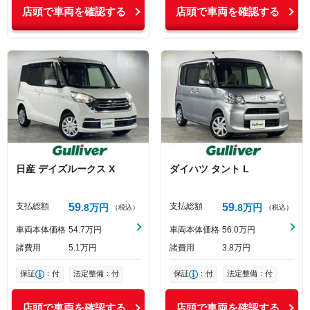
店頭で車両を確認する
店頭で車両を確認する
日産
デイズルークス
X
ダイハツ
タント
L
支払総額
59
支払総額
59
8
万円
8
万円
（税込）
（税込）
車両本体価格
54
7
万円
車両本体価格
56
0
万円
諸費用
5
1
万円
諸費用
3
8
万円
保証
：付
法定整備：付
保証
：付
法定整備：付
店頭で車両を確認する
店頭で車両を確認する