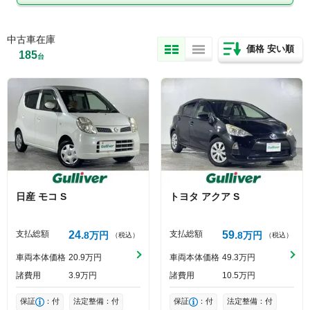
中古車在庫
価格 安い順
185
台
日産
モコ
S
トヨタ
アクア
S
支払総額
24
支払総額
59
8
万円
8
万円
（税込）
（税込）
車両本体価格
20
9
万円
車両本体価格
49
3
万円
諸費用
3
9
万円
諸費用
10
5
万円
保証
：付
法定整備：付
保証
：付
法定整備：付