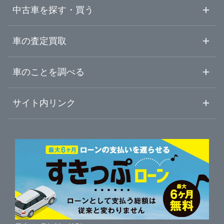
熊本県
那覇・南風原
中古車を探す・買う
大分県
沖縄・読谷・うるま
中古車情報・中古車検索
車の査定買取
中古車ご提案サービス
車査定・車買取ならガリバー
宮崎県
車のことを調べる
宜野湾・浦添
初めての中古車購入ガイド
車査定売却ガイド
車初心者まとめ
サイト内リンク
鹿児島県
ガリバーのサービス
ガリバーの査定が選ばれる理由
自動車ニュース
サイト内検索
沖縄県
中古車人気ランキング
車を売る時よくある質問
新車・中古車カタログ
サイトマップ
自動車ローンを調べる
便利な査定サービス
車の燃費を調べる
サイトの使用条件
ガリバーの自動車ローン
中古車買取相場（毎月更新）
車種別クチコミ
利用規約
車買い替えの基礎知識
車の個人売買ガイド