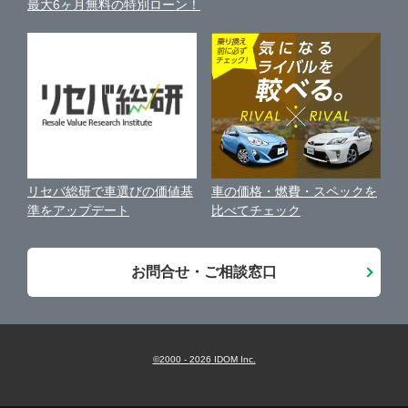
最大6ヶ月無料の特別ローン！
車比較サイト
個人情報の保護について
近くのお店で車を探す
中古車オークションガイド
保険代理店業務に関する基本方針
古物営業法に基づく表示
アフィリエイトパートナー募集
車の価格・燃費・スペックを
リセバ総研で車選びの価値基
お客様の声
比べてチェック
準をアップデート
会社案内
お問合せ・ご相談窓口
©2000 -
2026
IDOM Inc.