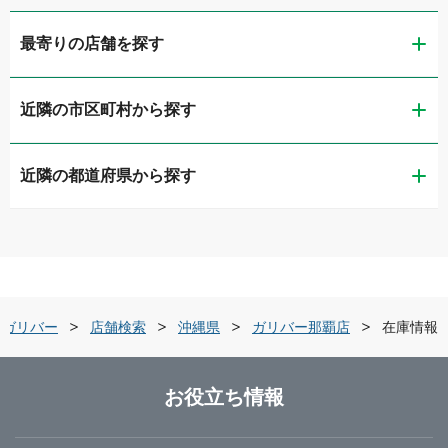
最寄りの店舗を探す
近隣の市区町村から探す
ガリバー那覇店
近隣の都道府県から探す
那覇市
ガリバー58号宜野湾店
福岡県
宜野湾市
ガリバーうるま店
佐賀県
うるま市
ガリバー車検 うるま店
のガリバー
店舗検索
沖縄県
ガリバー那覇店
在庫情報
長崎県
島尻郡南風原町
ガリバー329南風原店
お役立ち情報