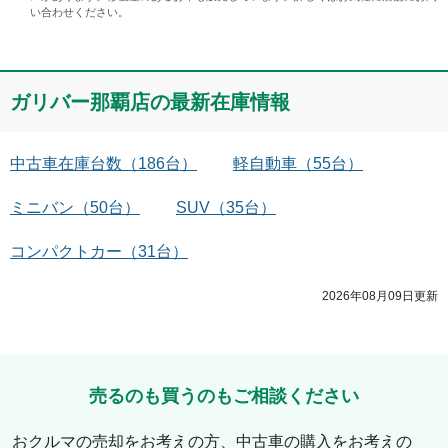
い合わせください。
ガリバー那覇店
の最新在庫情報
中古車在庫台数
（
186
台）
軽自動車
（
55
台）
ミニバン
（
50
台）
SUV
（
35
台）
コンパクトカー
（
31
台）
2026年08月09日
更新
売るのも買うのもご相談ください
おクルマの売却をお考えの方、中古車の購入をお考えの