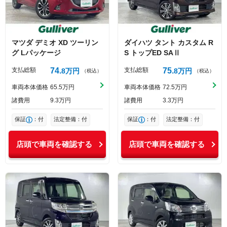
マツダ
デミオ
XD ツーリン
ダイハツ
タント
カスタム R
グ Lパッケージ
S トップED SAⅡ
支払総額
74
支払総額
75
8
万円
8
万円
（税込）
（税込）
車両本体価格
65
5
万円
車両本体価格
72
5
万円
諸費用
9
3
万円
諸費用
3
3
万円
保証
：付
法定整備：付
保証
：付
法定整備：付
店頭で車両を確認する
店頭で車両を確認する