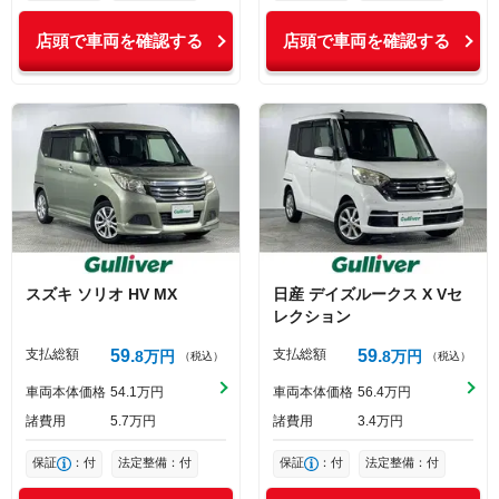
店頭で車両を確認する
店頭で車両を確認する
スズキ
ソリオ
HV MX
日産
デイズルークス
X Vセ
レクション
支払総額
59
支払総額
59
8
万円
8
万円
（税込）
（税込）
車両本体価格
54
1
万円
車両本体価格
56
4
万円
諸費用
5
7
万円
諸費用
3
4
万円
保証
：付
法定整備：付
保証
：付
法定整備：付