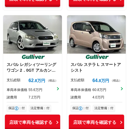
スバル
レガシィツーリング
スバル
ステラ
L スマートア
ワゴン
2．0GT アルカンタ
シスト
ーラ
支払総額
62
支払総額
64
8
万円
8
万円
（税込）
（税込）
車両本体価格
55
6
万円
車両本体価格
60
8
万円
諸費用
7
2
万円
諸費用
4
0
万円
保証
：付
法定整備：付
保証
：付
法定整備：付
店頭で車両を確認する
店頭で車両を確認する