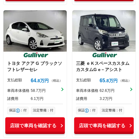
トヨタ
アクア
G ブラックソ
三菱
ｅＫスペースカスタム
フトレザーセレ
カスタムG e－アシスト
支払総額
64
支払総額
65
8
万円
8
万円
（税込）
（税込）
車両本体価格
58
7
万円
車両本体価格
62
6
万円
諸費用
6
1
万円
諸費用
3
2
万円
保証
：付
法定整備：付
保証
：付
法定整備：付
店頭で車両を確認する
店頭で車両を確認する