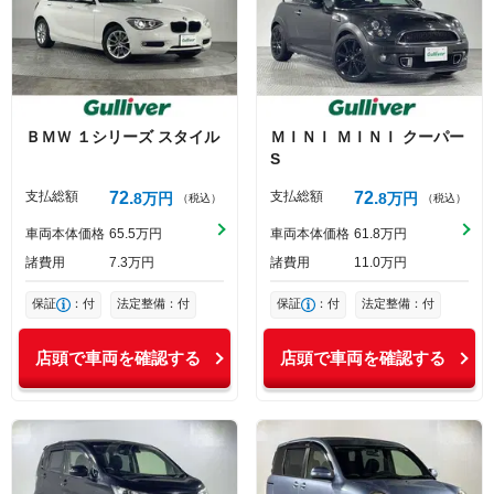
ＢＭＷ
１シリーズ
スタイル
ＭＩＮＩ
ＭＩＮＩ
クーパー
S
支払総額
72
支払総額
72
8
万円
8
万円
（税込）
（税込）
車両本体価格
65
5
万円
車両本体価格
61
8
万円
諸費用
7
3
万円
諸費用
11
0
万円
保証
：付
法定整備：付
保証
：付
法定整備：付
店頭で車両を確認する
店頭で車両を確認する