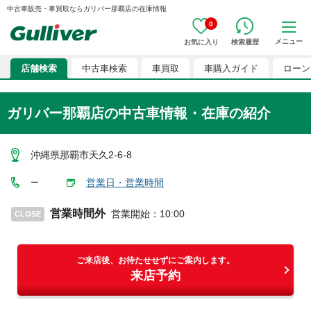
中古車販売・車買取ならガリバー那覇店の在庫情報
0
メニュー
お気に入り
検索履歴
店舗検索
中古車検索
車買取
車購入ガイド
ローン
ガリバー那覇店
の中古車情報・在庫の紹介
沖縄県那覇市天久2-6-8
営業日・営業時間
ー
営業時間外
営業開始
：
10:00
CLOSE
ご来店後、お待たせせずにご案内します。
来店予約