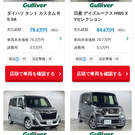
ダイハツ
タント
カスタム R
日産
デイズルークス
HWS X
S SA
Vセレクション
支払総額
79
支払総額
84
8
万円
8
万円
（税込）
（税込）
車両本体価格
76
3
万円
車両本体価格
79
7
万円
諸費用
3
5
万円
諸費用
5
1
万円
保証
：付
法定整備：付
保証
：付
法定整備：付
店頭で車両を確認する
店頭で車両を確認する