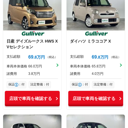
日産
デイズルークス
HWS X
ダイハツ
ミラココア
X
Vセレクション
支払総額
69
支払総額
69
8
万円
8
万円
（税込）
（税込）
車両本体価格
66
0
万円
車両本体価格
65
8
万円
諸費用
3
8
万円
諸費用
4
0
万円
保証
：付
法定整備：付
保証
：付
法定整備：付
店頭で車両を確認する
店頭で車両を確認する