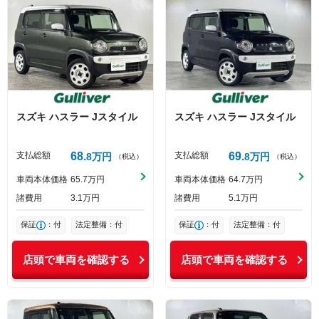
スズキ
ハスラー
Jスタイル
スズキ
ハスラー
Jスタイル
支払総額
68
支払総額
69
8
万円
8
万円
（税込）
（税込）
車両本体価格
65
7
万円
車両本体価格
64
7
万円
諸費用
3
1
万円
諸費用
5
1
万円
保証
：付
法定整備：付
保証
：付
法定整備：付
店頭で車両を確認する
店頭で車両を確認する