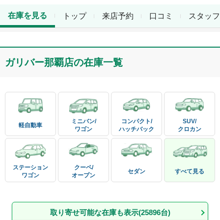
在庫を見る
トップ
来店予約
口コミ
スタッフ
ガリバー那覇店
の在庫一覧
ミニバン/

コンパクト/

SUV/

軽自動車
ワゴン
ハッチバック
クロカン
ステーション

クーペ/

セダン
すべて見る
ワゴン
オープン
取り寄せ可能な在庫も表示(
25896
台)