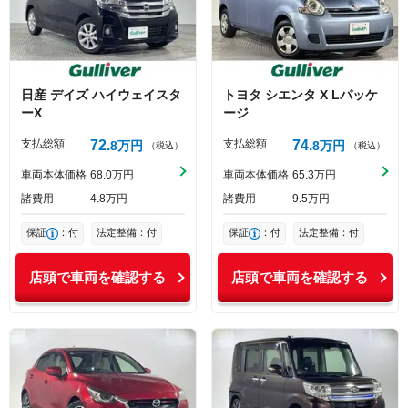
日産
デイズ
ハイウェイスタ
トヨタ
シエンタ
X Lパッケ
ーX
ージ
支払総額
72
支払総額
74
8
万円
8
万円
（税込）
（税込）
車両本体価格
68
0
万円
車両本体価格
65
3
万円
諸費用
4
8
万円
諸費用
9
5
万円
保証
：付
法定整備：付
保証
：付
法定整備：付
店頭で車両を確認する
店頭で車両を確認する