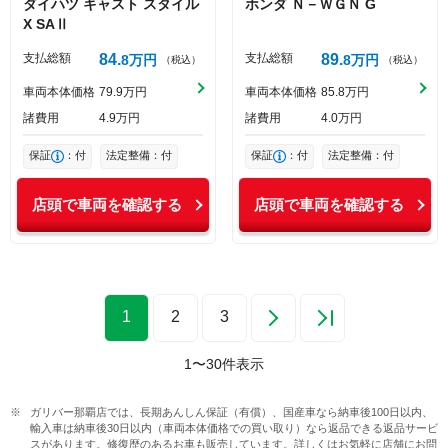
ダイハツ
キャスト
スタイル
ホンダ
Ｎ－ＷＧＮ
G
X SAⅡ
支払総額
84
支払総額
89
8
万円
8
万円
（税込）
（税込）
車両本体価格
79
9
万円
車両本体価格
85
8
万円
諸費用
4
9
万円
諸費用
4
0
万円
保証
：付
法定整備：付
保証
：付
法定整備：付
店頭で車両を確認する
店頭で車両を確認する
1
2
3
1
〜
30
件表示
ガリバー那覇店では、長期あんしん保証（有償）、国産車なら納車後100日以内、
輸入車は納車後30日以内（車両本体価格での買い取り）なら返品できる返品サービ
スがあります。修復歴のあるお車も販売しています。詳しくはお気軽に店舗にお問