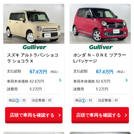
スズキ
アルトラパンショコ
ホンダ
Ｎ－ＯＮＥ
ツアラー
ラ
ショコラ X
Lパッケージ
支払総額
67
支払総額
67
8
万円
8
万円
（税込）
（税込）
車両本体価格
62
6
万円
車両本体価格
62
6
万円
諸費用
5
2
万円
諸費用
5
2
万円
保証
：付
法定整備：付
保証
：付
法定整備：付
店頭で車両を確認する
店頭で車両を確認する