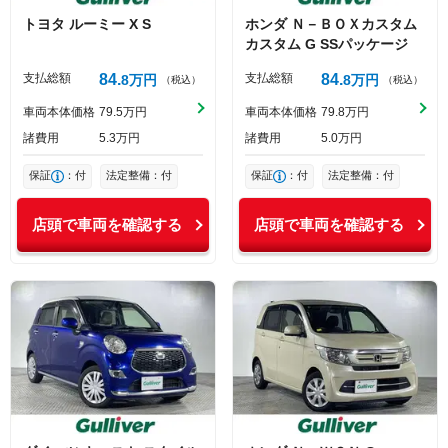
トヨタ
ルーミー
X S
ホンダ
Ｎ－ＢＯＸカスタム
カスタム G SSパッケージ
支払総額
84
支払総額
84
8
万円
8
万円
（税込）
（税込）
車両本体価格
79
5
万円
車両本体価格
79
8
万円
諸費用
5
3
万円
諸費用
5
0
万円
保証
：付
法定整備：付
保証
：付
法定整備：付
店頭で車両を確認する
店頭で車両を確認する