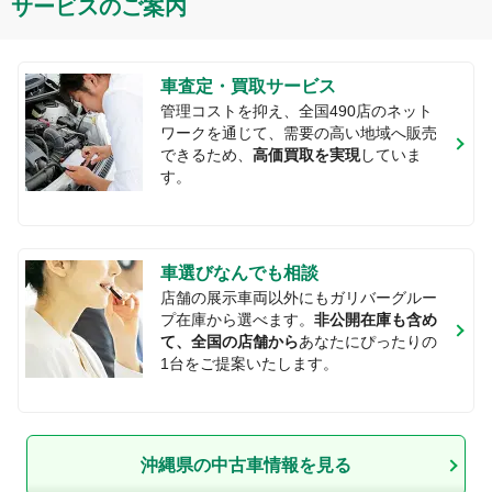
サービスのご案内
車査定・買取サービス
管理コストを抑え、全国
490
店のネット
ワークを通じて、需要の高い地域へ販売
できるため、
高価買取を実現
していま
す。
車選びなんでも相談
店舗の展示車両以外にもガリバーグルー
プ在庫から選べます。
非公開在庫も含め
て、全国の店舗から
あなたにぴったりの
1台をご提案いたします。
沖縄県
の中古車情報を見る