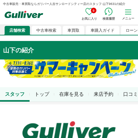
中古車販売・車買取ならガリバー人吉サンロードシティー店のスタッフ 山下9631の紹介
0
メニュー
お気に入り
検索履歴
店舗検索
中古車検索
車買取
車購入ガイド
ローン
山下
の紹介
スタッフ
トップ
在庫を見る
来店予約
口コミ
店舗スタッフ