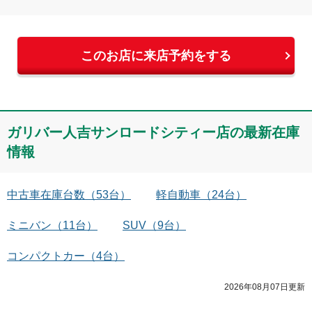
このお店に来店予約をする
ガリバー人吉サンロードシティー店
の最新在庫
情報
中古車在庫台数
（
53
台）
軽自動車
（
24
台）
ミニバン
（
11
台）
SUV
（
9
台）
コンパクトカー
（
4
台）
2026年08月07日
更新