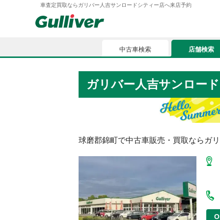
車査定買取ならガリバー人吉サンロードシティー店へ来店予約
中古車検索
店舗検索
中古車検索
店舗検索
ガリバー人吉サンロード
車買取
お気に入
車購入ガイド
ローン
球磨郡錦町
で中古車販売・買取ならガリ
車検整備
お客様の評価
O