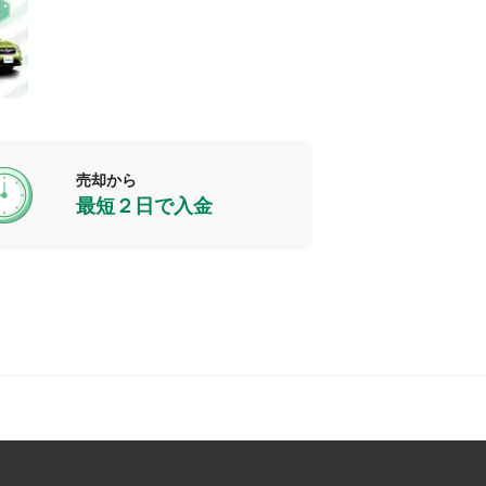
売却から
最短２日で入金