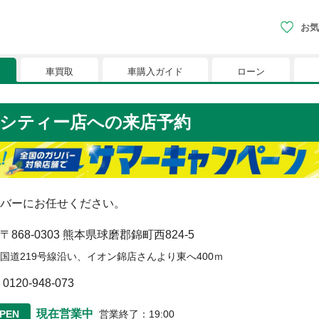
お気
車買取
車購入ガイド
ローン
現在、お気に入りに登録されているおク
シティー店
への来店予約
りに登録すると、あなただけのお気に入りのクルマリストでい
※「お気に入り」の登録を可能にするためにCookie機
バーにお任せください。
〒868-0303
熊本県球磨郡錦町西824-5
国道219号線沿い、イオン錦店さんより東へ400ｍ
0120-948-073
現在営業中
PEN
営業終了
：
19:00