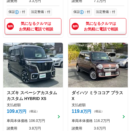
諸費用
3
3
万円
諸費用
7
1
万円
保証
：付
法定整備：付
保証
：付
法定整備：付
気になるクルマは
気になるクルマは
お気軽に電話で相談
お気軽に電話で相談
スズキ
スペーシアカスタム
ダイハツ
ミラココア
プラス
カスタム HYBRID XS
X
支払総額
支払総額
109
119
8
万円
8
万円
（税込）
（税込）
車両本体価格
106
0
万円
車両本体価格
116
2
万円
諸費用
3
8
万円
諸費用
3
6
万円