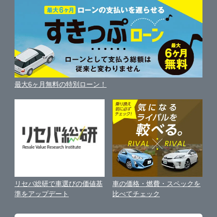
中古車人気ランキング
車を売る時よくある質問
新車・中古車カタログ
サイトマップ
自動車ローンを調べる
便利な査定サービス
車の燃費を調べる
サイトの使用条件
ガリバーの自動車ローン
中古車買取相場（毎月更新）
車種別クチコミ
利用規約
車買い替えの基礎知識
車の個人売買ガイド
最大6ヶ月無料の特別ローン！
車比較サイト
個人情報の保護について
近くのお店で車を探す
中古車オークションガイド
保険代理店業務に関する基本方針
古物営業法に基づく表示
アフィリエイトパートナー募集
車の価格・燃費・スペックを
リセバ総研で車選びの価値基
お客様の声
比べてチェック
準をアップデート
会社案内