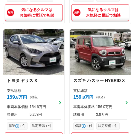
気になるクルマは
気になるクルマは
お気軽に電話で相談
お気軽に電話で相談
トヨタ
ヤリス
X
スズキ
ハスラー
HYBRID X
支払総額
支払総額
159
159
8
万円
8
万円
（税込）
（税込）
車両本体価格
154
6
万円
車両本体価格
156
0
万円
諸費用
5
2
万円
諸費用
3
8
万円
保証
：付
法定整備：付
保証
：付
法定整備：付