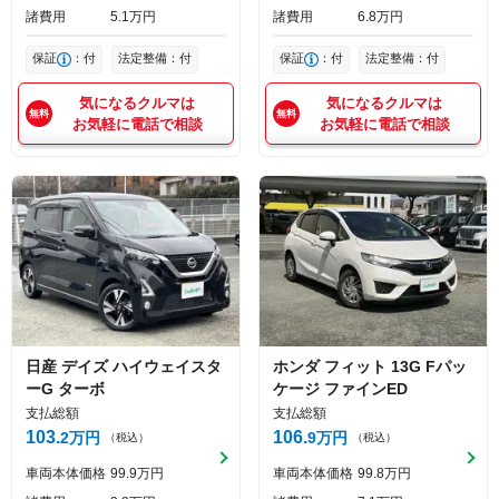
諸費用
5
1
万円
諸費用
6
8
万円
保証
：付
法定整備：付
保証
：付
法定整備：付
気になるクルマは
気になるクルマは
お気軽に電話で相談
お気軽に電話で相談
日産
デイズ
ハイウェイスタ
ホンダ
フィット
13G Fパッ
ーG ターボ
ケージ ファインED
支払総額
支払総額
103
106
2
万円
9
万円
（税込）
（税込）
車両本体価格
99
9
万円
車両本体価格
99
8
万円