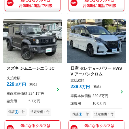
気になるクルマは
気になるクルマは
お気軽に電話で相談
お気軽に電話で相談
スズキ
ジムニーシエラ
JC
日産
セレナ
e－パワー HWS
V アーバンクロム
支払総額
支払総額
229
8
万円
（税込）
239
8
万円
（税込）
車両本体価格
224
1
万円
車両本体価格
229
8
万円
諸費用
5
7
万円
諸費用
10
0
万円
保証
：付
法定整備：付
保証
：付
法定整備：付
気になるクルマは
気になるクルマは