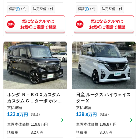
保証
：付
法定整備：付
保証
：付
法定整備：付
気になるクルマは
気になるクルマは
お気軽に電話で相談
お気軽に電話で相談
ホンダ
Ｎ－ＢＯＸカスタム
日産
ルークス
ハイウェイス
カスタム G L ターボ ホンダ
ター X
センシング
支払総額
支払総額
123
139
0
万円
8
万円
（税込）
（税込）
車両本体価格
119
8
万円
車両本体価格
136
8
万円
諸費用
3
2
万円
諸費用
3
0
万円