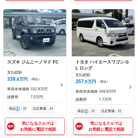
スズキ
ジムニーノマド
FC
トヨタ
ハイエースワゴン
G
L ロング
支払総額
支払総額
339
8
万円
（税込）
357
5
万円
（税込）
車両本体価格
332
8
万円
車両本体価格
349
8
万円
諸費用
7
0
万円
諸費用
7
7
万円
保証
：付
法定整備：付
保証
：付
法定整備：付
気になるクルマは
気になるクルマは
お気軽に電話で相談
お気軽に電話で相談