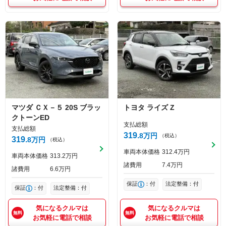
マツダ
ＣＸ－５
20S ブラッ
トヨタ
ライズ
Z
クトーンED
支払総額
支払総額
319
8
万円
（税込）
319
8
万円
（税込）
車両本体価格
312
4
万円
車両本体価格
313
2
万円
諸費用
7
4
万円
諸費用
6
6
万円
保証
：付
法定整備：付
保証
：付
法定整備：付
気になるクルマは
気になるクルマは
お気軽に電話で相談
お気軽に電話で相談