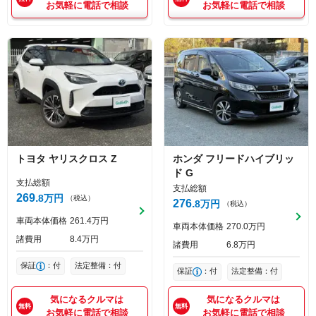
お気軽に電話で相談
お気軽に電話で相談
トヨタ
ヤリスクロス
Z
ホンダ
フリードハイブリッ
ド
G
支払総額
支払総額
269
8
万円
（税込）
276
8
万円
（税込）
車両本体価格
261
4
万円
車両本体価格
270
0
万円
諸費用
8
4
万円
諸費用
6
8
万円
保証
：付
法定整備：付
保証
：付
法定整備：付
気になるクルマは
気になるクルマは
お気軽に電話で相談
お気軽に電話で相談