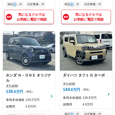
保証
：付
法定整備：付
保証
：付
法定整備：付
気になるクルマは
気になるクルマは
お気軽に電話で相談
お気軽に電話で相談
ホンダ
Ｎ－ＯＮＥ
オリジナ
ダイハツ
タフト
G ターボ
ル
支払総額
支払総額
144
8
万円
（税込）
139
8
万円
（税込）
車両本体価格
139
9
万円
車両本体価格
135
0
万円
諸費用
4
9
万円
諸費用
4
8
万円
保証
：付
法定整備：付