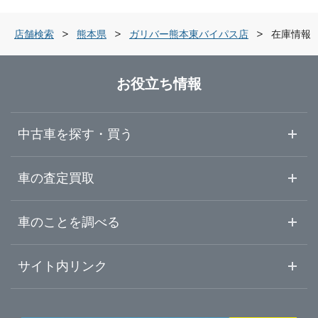
佐賀県
熊本市北区
ガリバー熊本東バイパス店
店舗検索
熊本県
ガリバー熊本東バイパス店
在庫情報
長崎県
八代市
ガリバー熊本インター店
お役立ち情報
熊本県
球磨郡錦町
ガリバー熊本清水バイパス店
中古車を探す・買う
大分県
熊本・宇城・県央
ガリバー熊本八代店
中古車情報・中古車検索
車の査定買取
中古車ご提案サービス
車査定・車買取ならガリバー
宮崎県
車のことを調べる
八代・球磨・県南
ガリバー人吉サンロードシティー店
初めての中古車購入ガイド
車査定売却ガイド
車初心者まとめ
サイト内リンク
鹿児島県
ガリバーのサービス
ガリバーの査定が選ばれる理由
自動車ニュース
サイト内検索
沖縄県