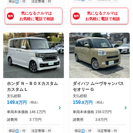
保証
：付
法定整備：付
気になるクルマは
気になるクルマは
お気軽に電話で相談
お気軽に電話で相談
ホンダ
Ｎ－ＢＯＸカスタム
ダイハツ
ムーヴキャンバス
カスタム L
セオリー G
支払総額
支払総額
149
159
8
万円
8
万円
（税込）
（税込）
車両本体価格
146
1
万円
車両本体価格
156
0
万円
諸費用
3
7
万円
諸費用
3
8
万円
保証
：付
法定整備：付
保証
：付
法定整備：付