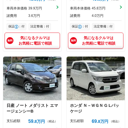
車両本体価格
39
9
万円
車両本体価格
45
8
万円
諸費用
3
6
万円
諸費用
4
0
万円
保証
：付
法定整備：付
保証
：付
法定整備：付
気になるクルマは
気になるクルマは
お気軽に電話で相談
お気軽に電話で相談
日産
ノート
メダリスト エマ
ホンダ
Ｎ－ＷＧＮ
G Lパッ
ージェンシーB
ケージ
支払総額
59
支払総額
69
8
万円
8
万円
（税込）
（税込）