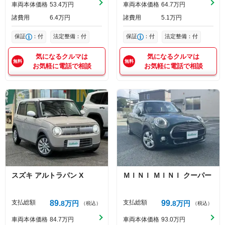
車両本体価格
53
4
万円
車両本体価格
64
7
万円
諸費用
6
4
万円
諸費用
5
1
万円
保証
：付
法定整備：付
保証
：付
法定整備：付
気になるクルマは
気になるクルマは
お気軽に電話で相談
お気軽に電話で相談
スズキ
アルトラパン
X
ＭＩＮＩ
ＭＩＮＩ
クーパー
支払総額
89
支払総額
99
8
万円
8
万円
（税込）
（税込）
車両本体価格
84
7
万円
車両本体価格
93
0
万円