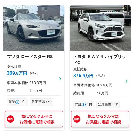
マツダ
ロードスター
RS
トヨタ
ＲＡＶ４
ハイブリッ
ドG
支払総額
支払総額
369
8
万円
（税込）
376
9
万円
（税込）
車両本体価格
363
3
万円
車両本体価格
369
9
万円
諸費用
6
5
万円
諸費用
7
0
万円
保証
：付
法定整備：付
保証
：付
法定整備：付
気になるクルマは
気になるクルマは
お気軽に電話で相談
お気軽に電話で相談