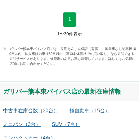
1
1
〜
30
件表示
ガリバー熊本東バイパス店では、長期あんしん保証（有償）、国産車なら納車後10
0日以内、輸入車は納車後30日以内（車両本体価格での買い取り）なら返品できる
返品サービスがあります。修復歴のあるお車も販売しています。詳しくはお気軽に
店舗にお問い合わせください。
ガリバー熊本東バイパス店
の最新在庫情報
中古車在庫台数
（
30
台）
軽自動車
（
15
台）
ミニバン
（
3
台）
SUV
（
7
台）
コンパクトカー
（
4
台）