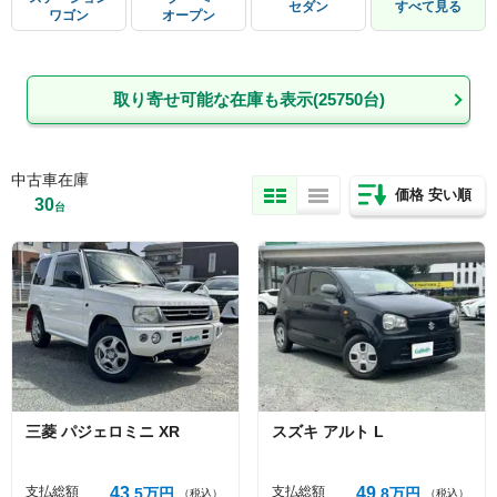
セダン
すべて見る
ワゴン
オープン
取り寄せ可能な在庫も表示(
25750
台)
中古車在庫
価格 安い順
30
台
三菱
パジェロミニ
XR
スズキ
アルト
L
支払総額
43
支払総額
49
5
万円
8
万円
（税込）
（税込）