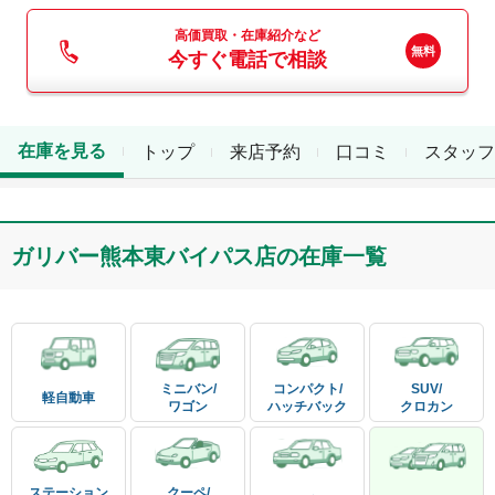
高価買取・在庫紹介など
今すぐ電話で相談
在庫を見る
トップ
来店予約
口コミ
スタッフ
ガリバー熊本東バイパス店
の在庫一覧
ミニバン/

コンパクト/

SUV/

軽自動車
ワゴン
ハッチバック
クロカン
ステーション

クーペ/
