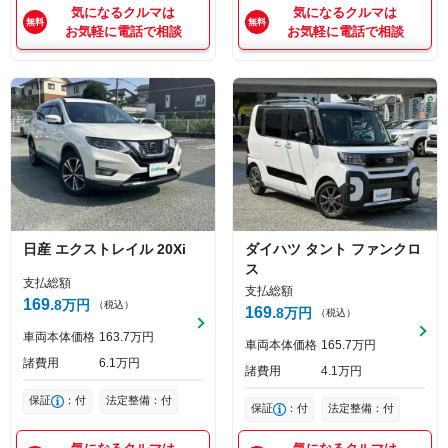
気になるクルマは
気になるクルマは
お気軽に電話で相談
お気軽に電話で相談
日産
エクストレイル
20Xi
ダイハツ
タント
ファンクロ
ス
支払総額
支払総額
169
8
万円
（税込）
169
8
万円
（税込）
車両本体価格
163
7
万円
車両本体価格
165
7
万円
諸費用
6
1
万円
諸費用
4
1
万円
保証
：付
法定整備：付
保証
：付
法定整備：付