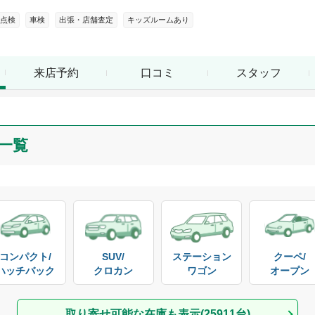
点検
車検
出張・店舗査定
キッズルームあり
来店予約
口コミ
スタッフ
一覧
コンパクト/

SUV/

ステーション

クーペ/

ハッチバック
クロカン
ワゴン
オープン
取り寄せ可能な在庫も表示(
25911
台)