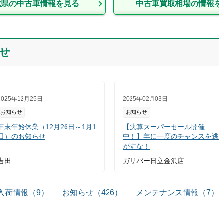
城県
の中古車情報を見る
中古車買取相場の情報
せ
2025年12月25日
2025年02月03日
お知らせ
お知らせ
年末年始休業（12月26日～1月1
【決算スーパーセール開催
日）のお知らせ
中！】年に一度のチャンスを逃
がすな！
吉田
ガリバー日立金沢店
入荷情報
（
9
）
お知らせ
（
426
）
メンテナンス情報
（
7
）