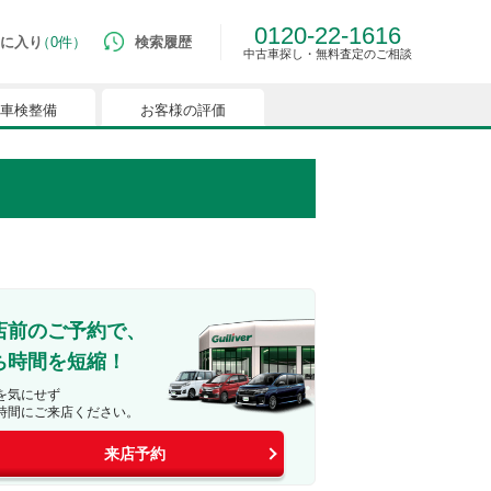
0120-22-1616
に入り
0件
検索履歴
中古車探し・無料査定のご相談
車検整備
お客様の評価
ルマはございません。
つでも簡単に比較ができるようになります。
能を有効にしてください。
店前のご予約で、
ち時間を短縮！
を気にせず
時間にご来店ください。
来店予約