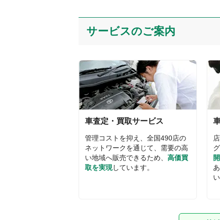
サービスのご案内
車査定・買取サービス
管理コストを抑え、全国
490
店の
店
ネットワークを通じて、需要の高
グ
い地域へ販売できるため、
高価買
開
取を実現
しています。
あ
い