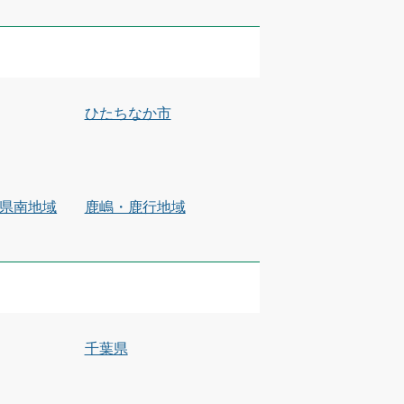
ひたちなか市
県南地域
鹿嶋・鹿行地域
千葉県