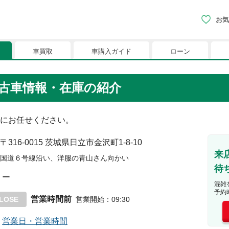
お気
車買取
車購入ガイド
ローン
現在、お気に入りに登録されているおク
古車情報・在庫の紹介
りに登録すると、あなただけのお気に入りのクルマリストでい
にお任せください。
※「お気に入り」の登録を可能にするためにCookie機
〒316-0015
茨城県日立市金沢町1-8-10
来
国道６号線沿い、洋服の青山さん向かい
待
ー
混雑
予約
営業時間前
LOSE
営業開始
：
09:30
営業日・営業時間