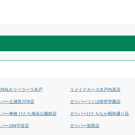
BERALA リベラーラ水戸
リメイクカーズ水戸内原店
リバー土浦荒川沖店
ガリバーつくば研究学園店
リバー車検 ひたち海浜公園前店
ガリバーひたちなか昭和通り店
バー294守谷店
ガリバー筑西店