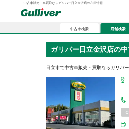
中古車販売・車買取ならガリバー日立金沢店の在庫情報
中古車検索
店舗検索
中古車検索
店舗検索
ガリバー日立金沢店
の中
車買取
お気に入
車購入ガイド
日立市
で中古車販売・買取ならガリバー
ローン
車検整備
お客様の評価
C