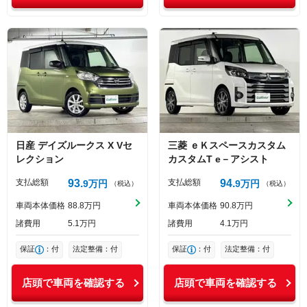
日産
デイズルークス
X Vセ
三菱
ｅＫスペースカスタム
レクション
カスタムT e－アシスト
支払総額
93
支払総額
94
9
万円
9
万円
（税込）
（税込）
車両本体価格
88
8
万円
車両本体価格
90
8
万円
諸費用
5
1
万円
諸費用
4
1
万円
保証
：付
法定整備：付
保証
：付
法定整備：付
店頭で車両を確認する
店頭で車両を確認する