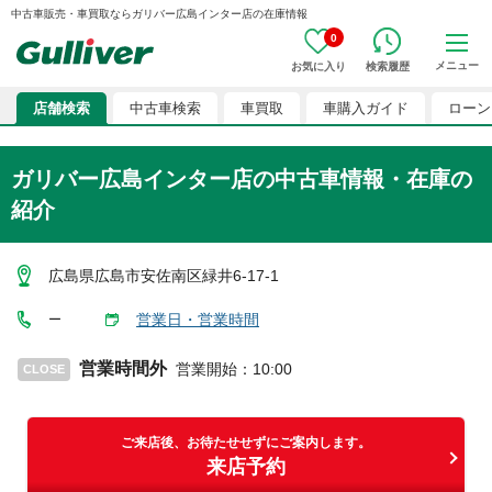
中古車販売・車買取ならガリバー広島インター店の在庫情報
0
メニュー
お気に入り
検索履歴
店舗検索
中古車検索
車買取
車購入ガイド
ローン
ガリバー広島インター店
の中古車情報・在庫の
紹介
広島県広島市安佐南区緑井6-17-1
営業日・営業時間
ー
営業時間外
営業開始
：
10:00
CLOSE
ご来店後、お待たせせずにご案内します。
来店予約