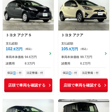
トヨタ
アクア
S
トヨタ
アクア
支払総額
支払総額
102
105
9
万円
9
万円
（税込）
（税込）
車両本体価格
94
6
万円
車両本体価格
99
7
万円
諸費用
8
3
万円
諸費用
6
2
万円
保証
：付
法定整備：付
保証
：付
法定整備：付
店頭で車両を確認する
店頭で車両を確認する