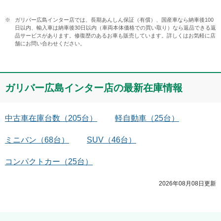
ガリバー広島インター店では、長期あんしん保証（有償）、国産車なら納車後100
日以内、輸入車は納車後30日以内（車両本体価格での買い取り）なら返品できる返
品サービスがあります。修復歴のあるお車も販売しています。詳しくはお気軽に店
舗にお問い合わせください。
ガリバー広島インター店
の最新在庫情報
中古車在庫台数
（
205
台）
軽自動車
（
25
台）
ミニバン
（
68
台）
SUV
（
46
台）
コンパクトカー
（
25
台）
2026年08月08日
更新