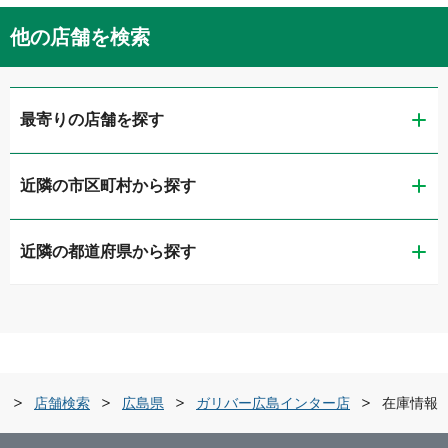
他の店舗を検索
最寄りの店舗を探す
近隣の市区町村から探す
ガリバー広島吉島店
近隣の都道府県から探す
広島市中区
ガリバー広島舟入店
鳥取県
広島市南区
ガリバー広島東雲店
島根県
広島市安佐南区
ガリバー広島インター店
ー
店舗検索
広島県
ガリバー広島インター店
在庫情報