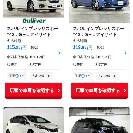
スバル
インプレッサスポー
スバル
インプレッサスポー
ツ
2．0i－L アイサイト
ツ
2．0i－L アイサイト
支払総額
支払総額
115
119
9
万円
8
万円
（税込）
（税込）
車両本体価格
107
1
万円
車両本体価格
110
9
万円
諸費用
8
8
万円
諸費用
8
9
万円
保証
：付
法定整備：付
保証
：付
法定整備：付
店頭で車両を確認する
店頭で車両を確認する