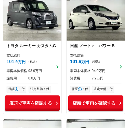
トヨタ
ルーミー
カスタムG
日産
ノート
e－パワー B
支払総額
支払総額
101
101
9
万円
9
万円
（税込）
（税込）
車両本体価格
93
9
万円
車両本体価格
94
0
万円
諸費用
8
0
万円
諸費用
7
9
万円
保証
：付
法定整備：付
保証
：付
法定整備：付
店頭で車両を確認する
店頭で車両を確認する