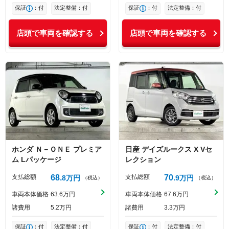
保証
：付
法定整備：付
保証
：付
法定整備：付
店頭で車両を確認する
店頭で車両を確認する
ホンダ
Ｎ－ＯＮＥ
プレミア
日産
デイズルークス
X Vセ
ム Lパッケージ
レクション
支払総額
68
支払総額
70
8
万円
9
万円
（税込）
（税込）
車両本体価格
63
6
万円
車両本体価格
67
6
万円
諸費用
5
2
万円
諸費用
3
3
万円
保証
：付
法定整備：付
保証
：付
法定整備：付