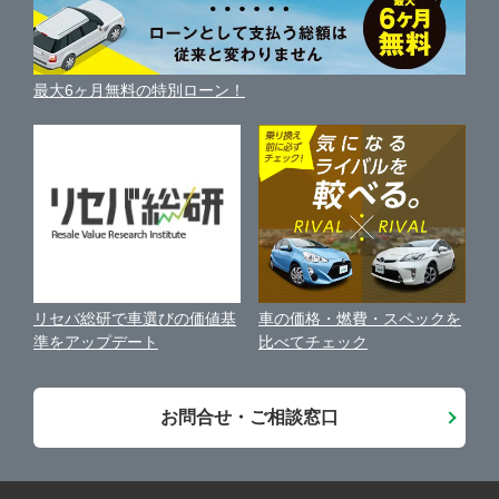
ガリバーの自動車ローン
中古車買取相場（毎月更新）
車種別クチコミ
利用規約
車買い替えの基礎知識
車の個人売買ガイド
最大6ヶ月無料の特別ローン！
車比較サイト
個人情報の保護について
近くのお店で車を探す
中古車オークションガイド
保険代理店業務に関する基本方針
古物営業法に基づく表示
アフィリエイトパートナー募集
車の価格・燃費・スペックを
リセバ総研で車選びの価値基
お客様の声
比べてチェック
準をアップデート
会社案内
お問合せ・ご相談窓口