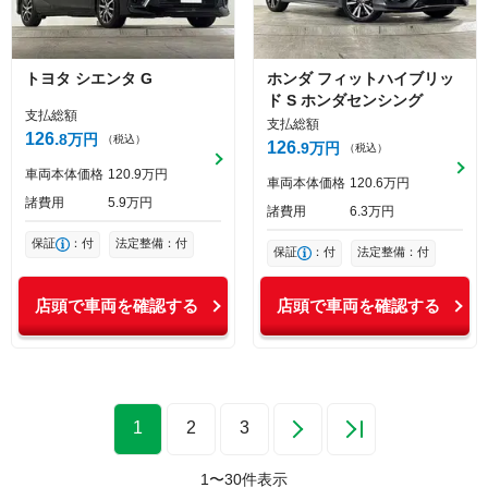
トヨタ
シエンタ
G
ホンダ
フィットハイブリッ
ド
S ホンダセンシング
支払総額
支払総額
126
8
万円
（税込）
126
9
万円
（税込）
車両本体価格
120
9
万円
車両本体価格
120
6
万円
諸費用
5
9
万円
諸費用
6
3
万円
保証
：付
法定整備：付
保証
：付
法定整備：付
店頭で車両を確認する
店頭で車両を確認する
1
2
3
1
〜
30
件表示