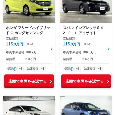
ホンダ
フリードハイブリッ
スバル
インプレッサＧ４
ド
G ホンダセンシング
2．0i－L アイサイト
支払総額
支払総額
115
115
9
万円
9
万円
（税込）
（税込）
車両本体価格
109
9
万円
車両本体価格
109
5
万円
諸費用
6
0
万円
諸費用
6
4
万円
保証
：付
法定整備：付
保証
：付
法定整備：付
店頭で車両を確認する
店頭で車両を確認する