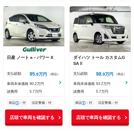
日産
ノート
e－パワー X
ダイハツ
トール
カスタムG
SAⅡ
支払総額
95
支払総額
98
9
万円
9
万円
（税込）
（税込）
車両本体価格
90
2
万円
車両本体価格
93
2
万円
諸費用
5
7
万円
諸費用
5
7
万円
保証
：付
法定整備：付
保証
：付
法定整備：付
店頭で車両を確認する
店頭で車両を確認する