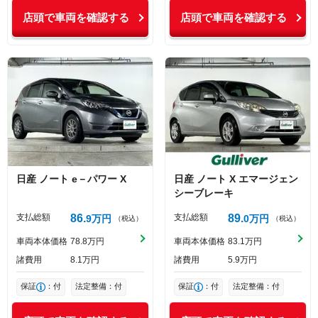
店頭で車両を確認する
店頭で車両を確認する
日産
ノート
e－パワー X
日産
ノート
X エマージェン
シーブレーキ
支払総額
86
支払総額
89
9
万円
0
万円
（税込）
（税込）
車両本体価格
78
8
万円
車両本体価格
83
1
万円
諸費用
8
1
万円
諸費用
5
9
万円
保証
：付
法定整備：付
保証
：付
法定整備：付