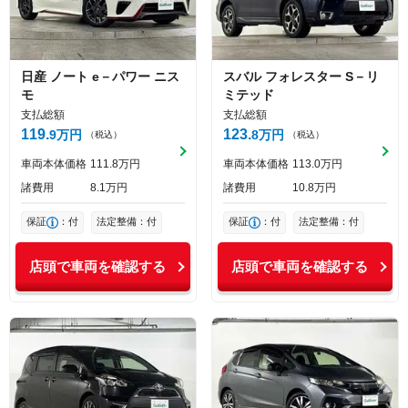
日産
ノート
e－パワー ニス
スバル
フォレスター
S－リ
モ
ミテッド
支払総額
支払総額
119
123
9
万円
8
万円
（税込）
（税込）
車両本体価格
111
8
万円
車両本体価格
113
0
万円
諸費用
8
1
万円
諸費用
10
8
万円
保証
：付
法定整備：付
保証
：付
法定整備：付
店頭で車両を確認する
店頭で車両を確認する