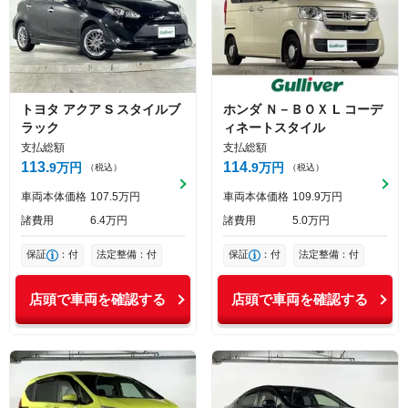
トヨタ
アクア
S スタイルブ
ホンダ
Ｎ－ＢＯＸ
L コーデ
ラック
ィネートスタイル
支払総額
支払総額
113
114
9
万円
9
万円
（税込）
（税込）
車両本体価格
107
5
万円
車両本体価格
109
9
万円
諸費用
6
4
万円
諸費用
5
0
万円
保証
：付
法定整備：付
保証
：付
法定整備：付
店頭で車両を確認する
店頭で車両を確認する