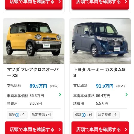
店頭で車両を確認する
店頭で車両を確認する
マツダ
フレアクロスオーバ
トヨタ
ルーミー
カスタムG
ー
XS
S
支払総額
89
支払総額
91
9
万円
9
万円
（税込）
（税込）
車両本体価格
86
3
万円
車両本体価格
86
4
万円
諸費用
3
6
万円
諸費用
5
5
万円
保証
：付
法定整備：付
保証
：付
法定整備：付
店頭で車両を確認する
店頭で車両を確認する