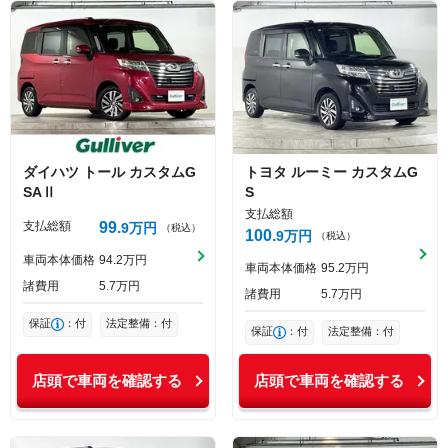
ダイハツ
トール
カスタムG
トヨタ
ルーミー
カスタムG
SAⅡ
S
支払総額
支払総額
99
9
万円
（税込）
100
9
万円
（税込）
車両本体価格
94
2
万円
車両本体価格
95
2
万円
諸費用
5
7
万円
諸費用
5
7
万円
保証
：付
法定整備：付
保証
：付
法定整備：付
店頭で車両を確認する
店頭で車両を確認する