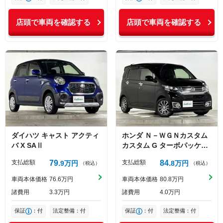
店頭で車両を確認する
店頭で車両を確認する
ダイハツ
キャスト
アクティ
ホンダ
Ｎ－ＷＧＮカスタム
バ X SAⅡ
カスタム G ターボパッケー
ジ
支払総額
79
支払総額
84
9
万円
8
万円
（税込）
（税込）
車両本体価格
76
6
万円
車両本体価格
80
8
万円
諸費用
3
3
万円
諸費用
4
0
万円
保証
：付
法定整備：付
保証
：付
法定整備：付