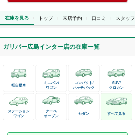
在庫を見る
トップ
来店予約
口コミ
スタッフ
ガリバー広島インター店
の在庫一覧
ミニバン/

コンパクト/

SUV/

軽自動車
ワゴン
ハッチバック
クロカン
ステーション

クーペ/

セダン
すべて見る
ワゴン
オープン