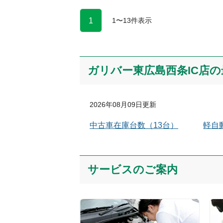
1
1
〜
13
件表示
ガリバー東広島西条IC店
の
2026年08月09日
更新
中古車在庫台数
（
13
台）
軽自
サービスのご案内