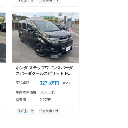
ホンダ
ステップワゴンスパーダ
スパーダクールスピリット Hセン
シングBスタイル
支払総額
327
8
万円
（税込）
車両本体価格
318
8
万円
諸費用
9
0
万円
保証
：付
法定整備：付