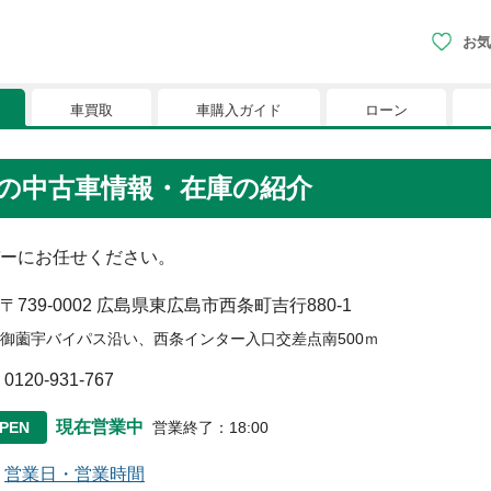
お気
車買取
車購入ガイド
ローン
現在、お気に入りに登録されているおク
の中古車情報・在庫の紹介
りに登録すると、あなただけのお気に入りのクルマリストでい
ーにお任せください。
※「お気に入り」の登録を可能にするためにCookie機
〒739-0002
広島県東広島市西条町吉行880-1
御薗宇バイパス沿い、西条インター入口交差点南500ｍ
0120-931-767
現在営業中
PEN
営業終了
：
18:00
営業日・営業時間