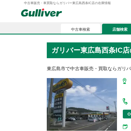
中古車販売・車買取ならガリバー東広島西条IC店の在庫情報
中古車検索
店舗検索
中古車検索
店舗検索
ガリバー東広島西条IC店
車買取
お気に入
車購入ガイド
東広島市
で中古車販売・買取ならガリバ
ローン
車検整備
お客様の評価
O