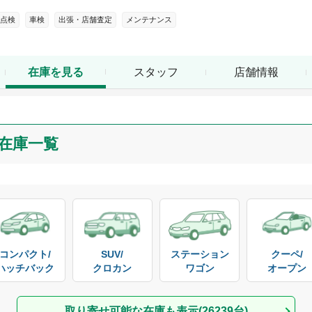
点検
車検
出張・店舗査定
メンテナンス
スタッフ
店舗情報
在庫を見る
在庫一覧
コンパクト/

SUV/

ステーション

クーペ/

ハッチバック
クロカン
ワゴン
オープン
取り寄せ可能な在庫も表示(
26239
台)