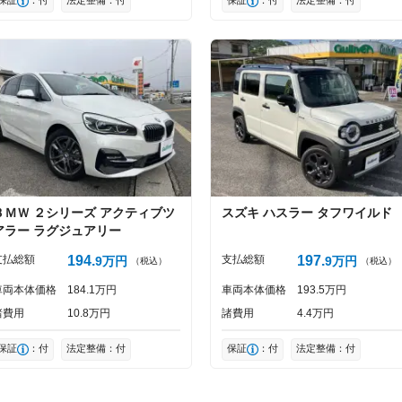
ＢＭＷ
２シリーズ
アクティブツ
スズキ
ハスラー
タフワイルド
アラー ラグジュアリー
支払総額
194
支払総額
197
9
万円
9
万円
（税込）
（税込）
車両本体価格
184
1
万円
車両本体価格
193
5
万円
諸費用
10
8
万円
諸費用
4
4
万円
保証
：付
法定整備：付
保証
：付
法定整備：付