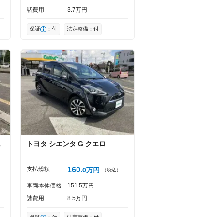
諸費用
3
7
万円
保証
：付
法定整備：付
ス
トヨタ
シエンタ
G クエロ
支払総額
160
0
万円
（税込）
車両本体価格
151
5
万円
諸費用
8
5
万円
保証
：付
法定整備：付