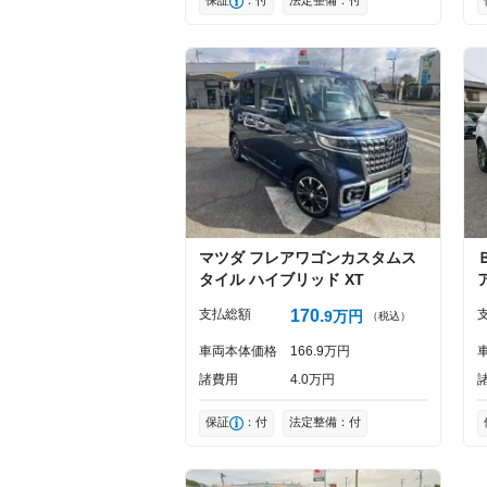
マツダ
フレアワゴンカスタムス
タイル
ハイブリッド XT
支払総額
170
9
万円
（税込）
車両本体価格
166
9
万円
諸費用
4
0
万円
保証
：付
法定整備：付