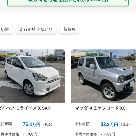
しい順
走行距離 少ない順
新着順
ダイハツ
ミライース
X SAⅢ
マツダ
ＡＺオフロード
XC
支払総額
76
支払総額
82
8
万円
3
万円
（税込）
（税込）
車両本体価格
71
9
万円
車両本体価格
78
9
万円