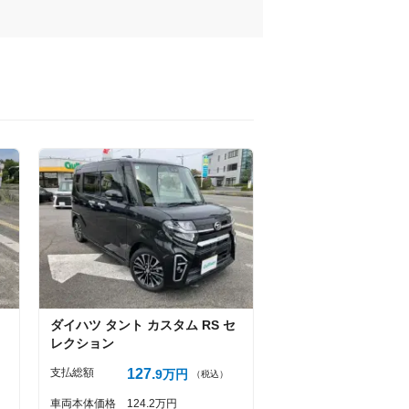
ダイハツ
タント
カスタム RS セ
レクション
支払総額
127
9
万円
（税込）
車両本体価格
124
2
万円