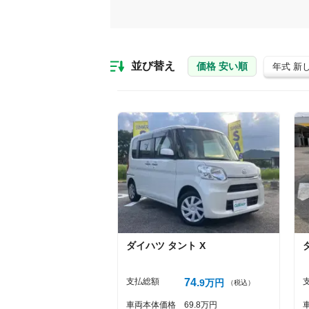
並び替え
価格 安い順
年式 新
ダイハツ
タント
X
支払総額
74
9
万円
（税込）
車両本体価格
69
8
万円