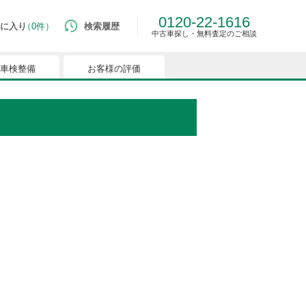
0120-22-1616
に入り
0件
検索履歴
中古車探し・無料査定のご相談
車検整備
お客様の評価
ルマはございません。
つでも簡単に比較ができるようになります。
能を有効にしてください。