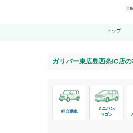
車検
トップ
ガリバー東広島西条IC店
の
ミニバン/

軽自動車
ワゴン