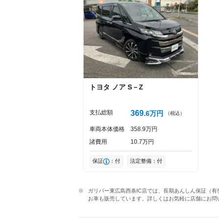
トヨタ
ノア
S－Z
支払総額
369
6
万円
（税込）
車両本体価格
358
9
万円
諸費用
10
7
万円
保証
：付
法定整備：付
ガリバー東広島西条IC店では、長期あんしん保証（有
お車も販売しています。詳しくはお気軽に店舗にお問