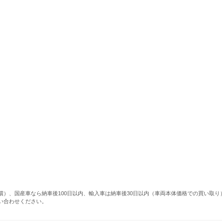
償）、国産車なら納車後100日以内、輸入車は納車後30日以内（車両本体価格での買い取
い合わせください。