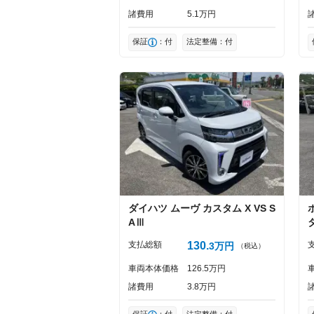
諸費用
5
1
万円
保証
：付
法定整備：付
ダイハツ
ムーヴ
カスタム X VS S
AⅢ
支払総額
130
3
万円
（税込）
車両本体価格
126
5
万円
諸費用
3
8
万円
保証
：付
法定整備：付