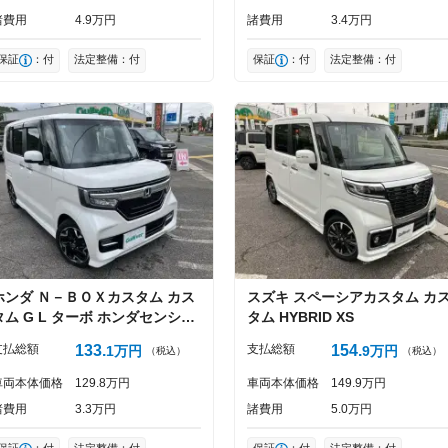
諸費用
4
9
万円
諸費用
3
4
万円
保証
：付
法定整備：付
保証
：付
法定整備：付
ホンダ
Ｎ－ＢＯＸカスタム
カス
スズキ
スペーシアカスタム
カ
タム G L ターボ ホンダセンシン
タム HYBRID XS
グ
支払総額
133
支払総額
154
1
万円
9
万円
（税込）
（税込）
車両本体価格
129
8
万円
車両本体価格
149
9
万円
諸費用
3
3
万円
諸費用
5
0
万円
保証
：付
法定整備：付
保証
：付
法定整備：付