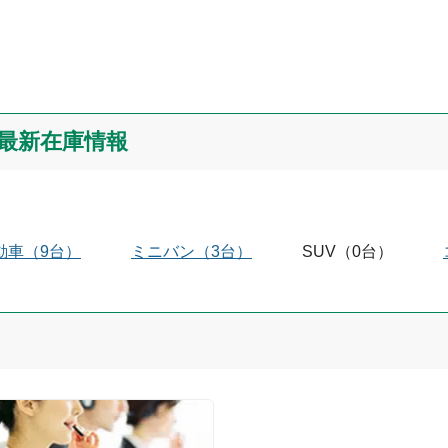
最新在庫情報
動車
（
9
台）
ミニバン
（
3
台）
SUV
（
0
台）