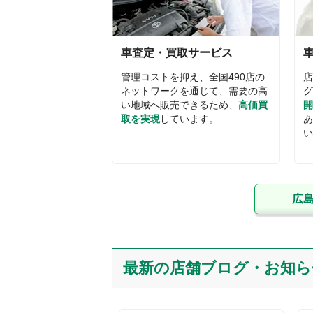
車査定・買取サービス
管理コストを抑え、全国
490
店の
店
ネットワークを通じて、需要の高
グ
い地域へ販売できるため、
高価買
開
取を実現
しています。
あ
い
広
最新の店舗ブログ・お知ら