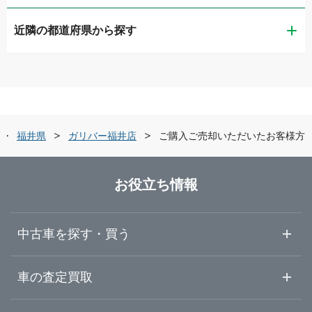
近隣の都道府県から探す
福井市
ガリバー車検 福井店
新潟県
敦賀市
ガリバー8号板垣店
富山県
越前市
ガリバーアウトレット27号敦賀店
福井県
ガリバー福井店
ご購入ご売却いただいたお客様方
石川県
福井・越前・嶺北
ガリバー敦賀店
お役立ち情報
福井県
敦賀・嶺南
ガリバー8号越前店
中古車を探す・買う
山梨県
中古車情報・中古車検索
車の査定買取
中古車ご提案サービス