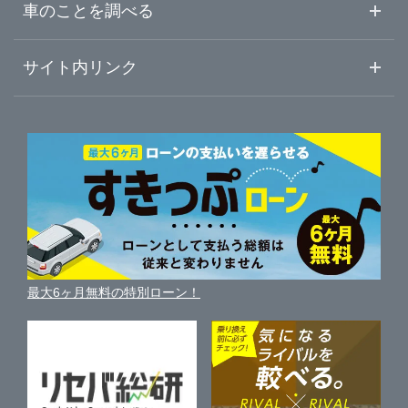
車査定・車買取ならガリバー
長野県
車のことを調べる
初めての中古車購入ガイド
車査定売却ガイド
車初心者まとめ
サイト内リンク
岐阜県
ガリバーのサービス
ガリバーの査定が選ばれる理由
自動車ニュース
サイト内検索
静岡県
中古車人気ランキング
車を売る時よくある質問
新車・中古車カタログ
サイトマップ
自動車ローンを調べる
便利な査定サービス
愛知県
車の燃費を調べる
サイトの使用条件
ガリバーの自動車ローン
中古車買取相場（毎月更新）
車種別クチコミ
三重県
利用規約
車買い替えの基礎知識
車の個人売買ガイド
最大6ヶ月無料の特別ローン！
車比較サイト
個人情報の保護について
近くのお店で車を探す
中古車オークションガイド
保険代理店業務に関する基本方針
古物営業法に基づく表示