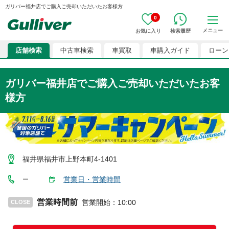
ガリバー福井店でご購入ご売却いただいたお客様方
0
メニュー
お気に入り
検索履歴
店舗検索
中古車検索
車買取
車購入ガイド
ローン
ガリバー福井店
でご購入ご売却いただいたお客
様方
福井県福井市上野本町4-1401
営業日・営業時間
ー
営業時間前
営業開始
：
10:00
CLOSE