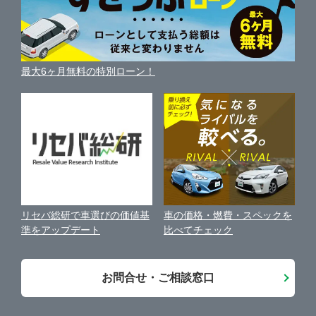
ガリバー車検 札幌清田店
車の燃費を調べる
サイトの使用条件
ガリバーの自動車ローン
中古車買取相場（毎月更新）
車種別クチコミ
利用規約
江別・岩見沢
ガリバー12号岩見沢店
車買い替えの基礎知識
車の個人売買ガイド
最大6ヶ月無料の特別ローン！
車比較サイト
個人情報の保護について
近くのお店で車を探す
苫小牧・室蘭・登別
ガリバー苫小牧新開町店
中古車オークションガイド
保険代理店業務に関する基本方針
ガリバー36号苫小牧店
古物営業法に基づく表示
アフィリエイトパートナー募集
ガリバー登別室蘭店
車の価格・燃費・スペックを
リセバ総研で車選びの価値基
お客様の声
比べてチェック
準をアップデート
会社案内
お問合せ・ご相談窓口