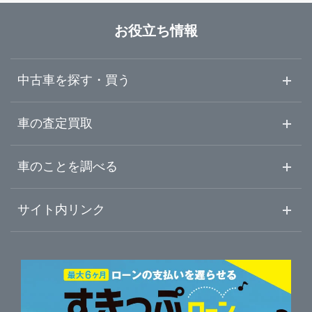
道東・釧路十勝
札幌市西区
Brat札幌白石店
お役立ち情報
道南・函館
札幌市手稲区
LIBERALA リベラーラ札幌宮の沢
中古車を探す・買う
札幌市清田区
ガリバー新川インター店
中古車情報・中古車検索
車の査定買取
中古車ご提案サービス
車査定・車買取ならガリバー
車のことを調べる
岩見沢市
ガリバー札幌手稲店
初めての中古車購入ガイド
車査定売却ガイド
車初心者まとめ
サイト内リンク
苫小牧市
ガリバー車検 札幌手稲店
ガリバーのサービス
ガリバーの査定が選ばれる理由
自動車ニュース
サイト内検索
登別市
中古車人気ランキング
ガリバー札幌清田店
車を売る時よくある質問
新車・中古車カタログ
サイトマップ
自動車ローンを調べる
便利な査定サービス
札幌市