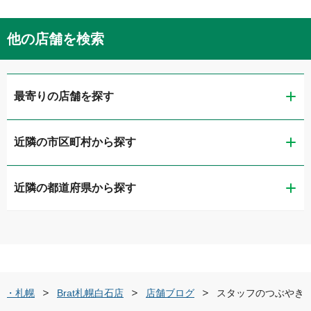
他の店舗を検索
最寄りの店舗を探す
近隣の市区町村から探す
ガリバー札幌石山通店
近隣の都道府県から探す
札幌市中央区
ガリバー札幌藻岩店
道央・札幌
札幌市東区
ガリバー東雁来店
道北・旭川
札幌市白石区
LIBERALA リベラーラ札幌白石
央・札幌
Brat札幌白石店
店舗ブログ
スタッフのつぶやき