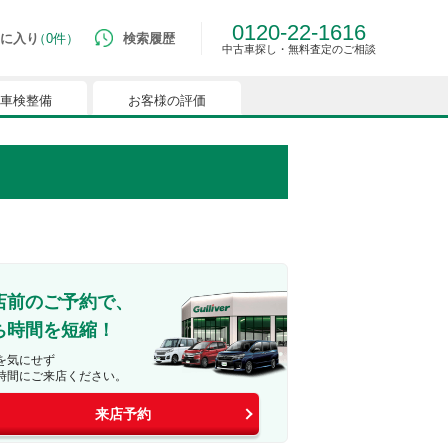
0120-22-1616
に入り
0件
検索履歴
中古車探し・無料査定のご相談
車検整備
お客様の評価
ルマはございません。
つでも簡単に比較ができるようになります。
能を有効にしてください。
店前のご予約で、
ち時間を短縮！
を気にせず
時間にご来店ください。
来店予約