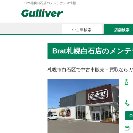
Brat札幌白石店のメンテナンス情報
中古車検索
店舗検索
中古車検索
店舗検索
Brat札幌白石店のメン
車買取
お気に入
車購入ガイド
札幌市白石区
で中古車販売・買取ならガ
ローン
車検整備
お客様の評価
O