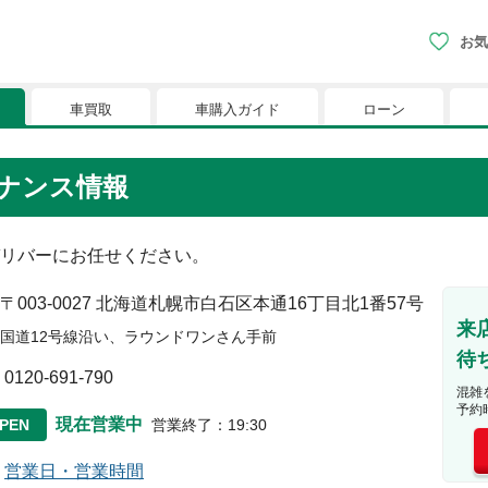
お気
車買取
車購入ガイド
ローン
現在、お気に入りに登録されているおク
テナンス情報
りに登録すると、あなただけのお気に入りのクルマリストでい
リバーにお任せください。
※「お気に入り」の登録を可能にするためにCookie機
〒003-0027
北海道札幌市白石区本通16丁目北1番57号
来
国道12号線沿い、ラウンドワンさん手前
待
0120-691-790
混雑
予約
現在営業中
PEN
営業終了
：
19:30
営業日・営業時間