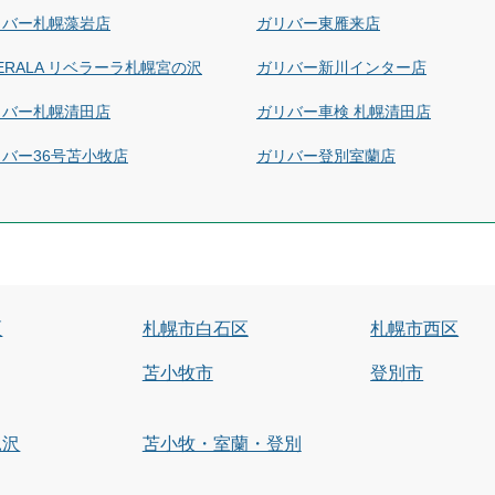
リバー札幌藻岩店
ガリバー東雁来店
BERALA リベラーラ札幌宮の沢
ガリバー新川インター店
リバー札幌清田店
ガリバー車検 札幌清田店
バー36号苫小牧店
ガリバー登別室蘭店
区
札幌市白石区
札幌市西区
苫小牧市
登別市
見沢
苫小牧・室蘭・登別