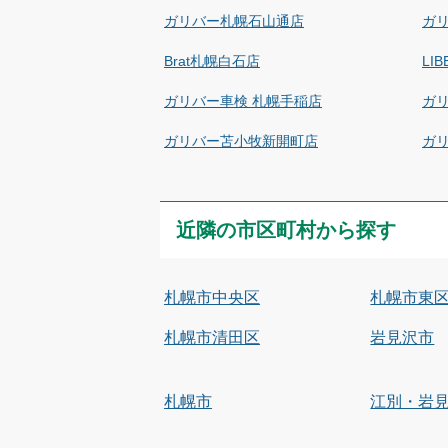
ガリバー札幌石山通店
ガ
Brat札幌白石店
LI
ガリバー車検 札幌手稲店
ガ
ガリバー苫小牧新開町店
ガリ
近隣の市区町村から探す
札幌市中央区
札幌市東
札幌市清田区
岩見沢市
札幌市
江別・岩