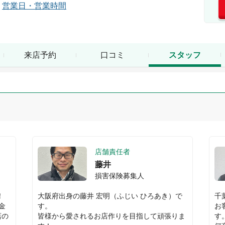
営業日・営業時間
来店予約
口コミ
スタッフ
店舗責任者
藤井
損害保険募集人


大阪府出身の藤井 宏明（ふじい ひろあき）で
千
金
す。

お
店の
皆様から愛されるお店作りを目指して頑張りま
す