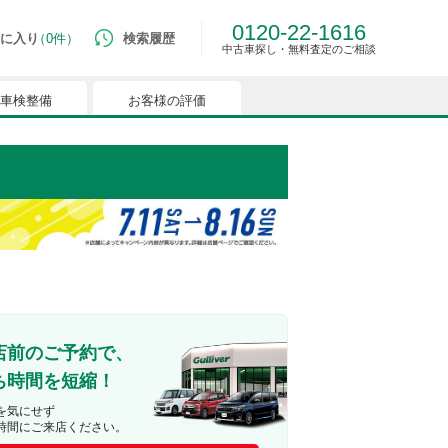
0120-22-1616
に入り
0件
検索履歴
中古車探し・無料査定のご相談
車検整備
お客様の評価
ルマはございません。
つでも簡単に比較ができるようになります。
能を有効にしてください。
店前のご予約で、
ち時間を短縮！
を気にせず
時間にご来店ください。