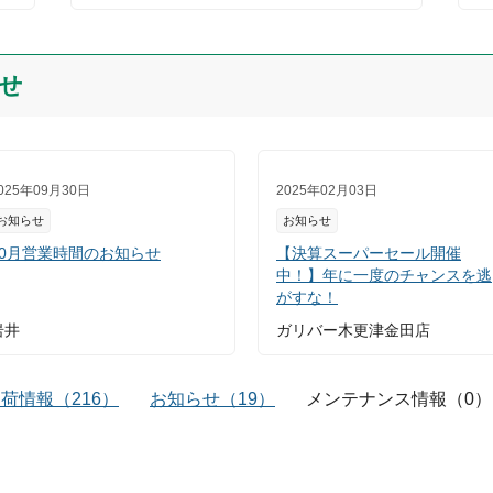
せ
025年09月30日
2025年02月03日
お知らせ
お知らせ
10月営業時間のお知らせ
【決算スーパーセール開催
中！】年に一度のチャンスを逃
がすな！
岩井
ガリバー木更津金田店
入荷情報
（
216
）
お知らせ
（
19
）
メンテナンス情報
（
0
）