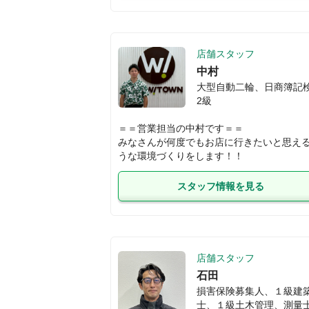
店舗スタッフ
中村
大型自動二輪、日商簿記
2級
＝＝営業担当の中村です＝＝

みなさんが何度でもお店に行きたいと思え
うな環境づくりをします！！
スタッフ情報を見る
店舗スタッフ
石田
損害保険募集人、１級建
士、１級土木管理、測量