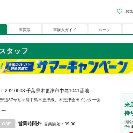
お気
車買取
車購入ガイド
ローン
現在、お気に入りに登録されているおク
スタッフ
りに登録すると、あなただけのお気に入りのクルマリストでい
※「お気に入り」の登録を可能にするためにCookie機
〒292-0008
千葉県木更津市中島1041番地
県道87号袖ヶ浦中島木更津線、木更津金田インター側
来
ー
待
混雑
営業時間外
LOSE
営業開始
：
09:00
予約