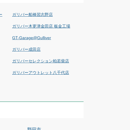
ー
ガリバー船橋習志野店
ガリバー木更津金田店 板金工場
GT-Garage@Gulliver
ガリバー成田店
ガリバーセレクション柏若柴店
ガリバーアウトレット八千代店
野田市