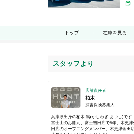
トップ
在庫を見る
スタッフより
店舗責任者
柏木
損害保険募集人
兵庫県出身の柏木 篤(かしわぎ あつし)です！
富士山のお膝元、富士吉田店で5年、木更津
田店のオープニングメンバー、木更津金田