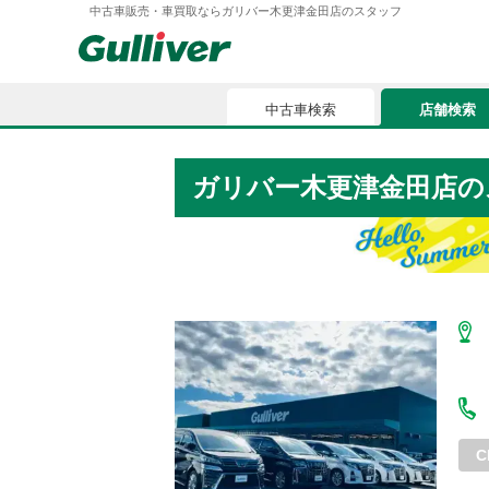
中古車販売・車買取ならガリバー木更津金田店のスタッフ
中古車検索
店舗検索
中古車検索
店舗検索
ガリバー木更津金田店
の
車買取
お気に入
車購入ガイド
ローン
車検整備
お客様の評価
C