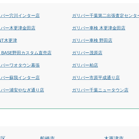
リバー穴川インター店
ガリバー千葉第二出張査定センタ
リバー木更津金田店
ガリバー車検 木更津金田店
NT木更津
ガリバー車検 野田店
at BASE野田カスタム直売店
ガリバー茂原店
リバーワオタウン幕張
ガリバー柏店
リバー蘇我インター店
ガリバー市原平成通り店
リバー浦安やなぎ通り店
ガリバー千葉ニュータウン店
葉区
船橋市
木更津市