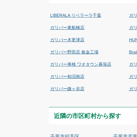
LIBERALA リベラーラ千葉
ガ
ガリバー東船橋店
ガ
ガリバー木更津店
HU
ガリバー野田店 板金工場
Br
ガリバー車検 ワオタウン幕張店
ガ
ガリバー柏沼南店
ガ
ガリバー鎌ヶ谷店
ガ
近隣の市区町村から探す
千葉市稲毛区
千葉市若