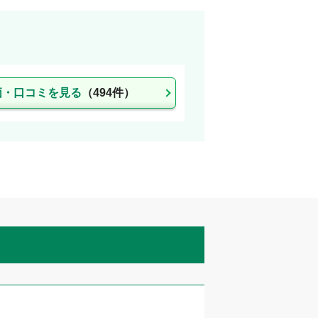
価・口コミを見る
（
494
件）