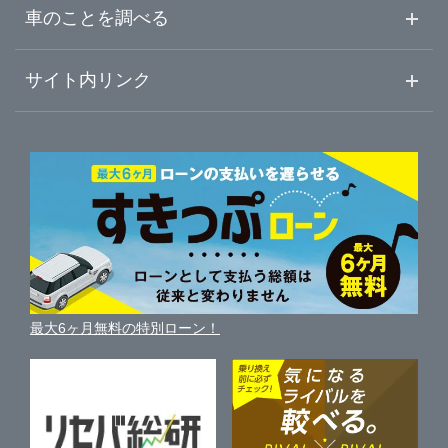
中古車ご提案サービス
車査定・車買取ならガリバー
車のことを調べる
初めての中古車購入ガイド
車査定売却ガイド
車初心者まとめ
サイト内リンク
ガリバーのサービス
ガリバーの査定が選ばれる理由
自動車ニュース
サイト内検索
中古車人気ランキング
車を売る時よくある質問
新車・中古車カタログ
サイトマップ
自動車ローンを調べる
便利な査定サービス
車の燃費を調べる
サイトの使用条件
ガリバーの自動車ローン
中古車買取相場（毎月更新）
車種別クチコミ
利用規約
車買い替えの基礎知識
車の個人売買ガイド
最大6ヶ月無料の特別ローン！
車比較サイト
個人情報の保護について
近くのお店で車を探す
中古車オークションガイド
保険代理店業務に関する基本方針
古物営業法に基づく表示