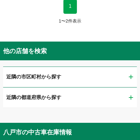
1
1
〜
2
件表示
他の店舗を検索
近隣の市区町村から探す
近隣の都道府県から探す
青森市
青森県
八戸市
八戸市
の中古車在庫情報