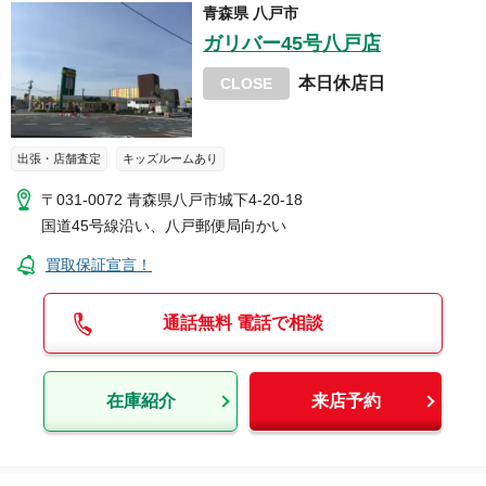
青森県
八戸市
ガリバー45号八戸店
本日休店日
CLOSE
出張・店舗査定
キッズルームあり
〒031-0072
青森県八戸市城下4-20-18
国道45号線沿い、八戸郵便局向かい
買取保証宣言！
通話無料 電話で相談
在庫紹介
来店予約