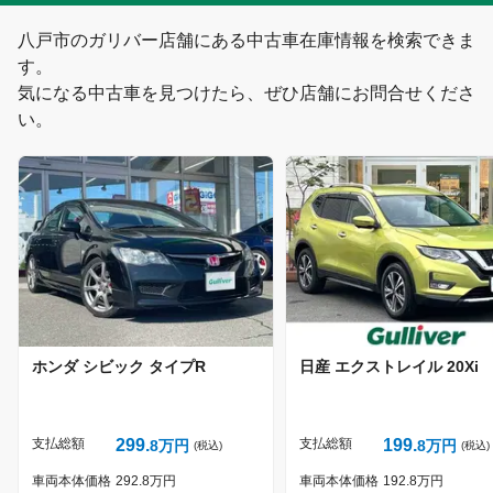
岩手県
むつ市
八戸市
のガリバー店舗にある中古車在庫情報を検索できま
す。
宮城県
三八上北
気になる中古車を見つけたら、ぜひ店舗にお問合せくださ
い。
秋田県
下北
山形県
津軽
福島県
ホンダ
シビック
タイプR
日産
エクストレイル
20Xi
支払総額
299
支払総額
199
8
万円
8
万円
(税込)
(税込)
車両本体価格
292
8
万円
車両本体価格
192
8
万円