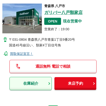
青森県
八戸市
ガリバー八戸類家店
現在営業中
OPEN
営業終了
：
19:00
〒031-0804
青森県八戸市青葉1丁目9番20号
国道45号線沿い、類家4丁目信号角
買取保証宣言！
通話無料 電話で相談
在庫紹介
来店予約