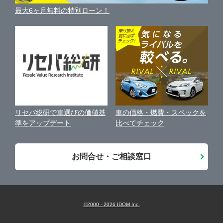
車買い替えの基礎知識
車の個人売買ガイド
最大6ヶ月無料の特別ローン！
車比較サイト
個人情報の保護について
近くのお店で車を探す
中古車オークションガイド
保険代理店業務に関する基本方針
古物営業法に基づく表示
アフィリエイトパートナー募集
車の価格・燃費・スペックを
リセバ総研で車選びの価値基
お客様の声
比べてチェック
準をアップデート
会社案内
お問合せ・ご相談窓口
©2000 -
2026
IDOM Inc.