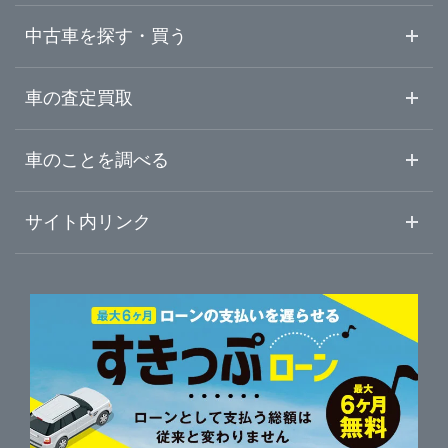
秋田県
ガリバー横手店
中古車を探す・買う
山形県
中古車情報・中古車検索
車の査定買取
中古車ご提案サービス
車査定・車買取ならガリバー
福島県
車のことを調べる
初めての中古車購入ガイド
車査定売却ガイド
車初心者まとめ
サイト内リンク
ガリバーのサービス
ガリバーの査定が選ばれる理由
自動車ニュース
サイト内検索
中古車人気ランキング
車を売る時よくある質問
新車・中古車カタログ
サイトマップ
自動車ローンを調べる
便利な査定サービス
車の燃費を調べる
サイトの使用条件
ガリバーの自動車ローン
中古車買取相場（毎月更新）
車種別クチコミ
利用規約