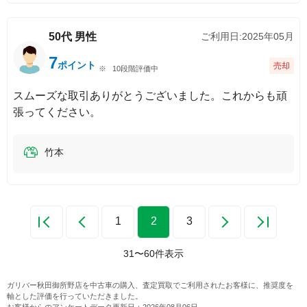
50代
男性
ご利用日:
2025年05月
7
ポイント
売却
10段階評価中
スムーズな取引ありがとうございました。これからも頑
張ってください。
竹本
1
2
3
31
〜
60
件表示
ガリバー秋田御所野店
を中古車の購入、査定買取でご利用されたお客様に、推奨度を
軸とした評価を行っていただきました。
お客様からのアンケートデータ更新日：
2026年08月06日