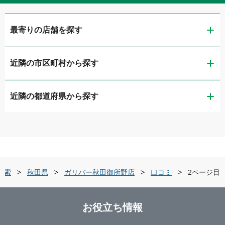
最寄りの店舗を探す
近隣の市区町村から探す
ガリバーアウトレット秋田広面店
近隣の都道府県から探す
秋田市
ガリバーミニクル秋田茨島店
青森県
横手市
ガリバー秋田新国道店
岩手県
秋田・中央・県北
ガリバー秋田御所野店
検索
秋田県
ガリバー秋田御所野店
口コミ
2ページ目
宮城県
横手・大仙・湯沢
ガリバー車検 秋田御所野店
お役立ち情報