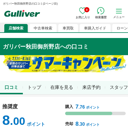
ガリバー秋田御所野店の口コミ(2ページ目)
0
メニュー
お気に入り
検索履歴
店舗検索
中古車検索
車買取
車購入ガイド
ローン
ガリバー秋田御所野店
への口コミ
口コミ
トップ
在庫を見る
来店予約
スタッフ
7
推奨度
購入
.76
ポイント
8
.00
8
売却
ポイント
.30
ポイント