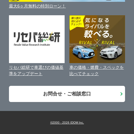
車買い替えの基礎知識
車の個人売買ガイド
最大6ヶ月無料の特別ローン！
車比較サイト
個人情報の保護について
近くのお店で車を探す
中古車オークションガイド
保険代理店業務に関する基本方針
古物営業法に基づく表示
アフィリエイトパートナー募集
車の価格・燃費・スペックを
リセバ総研で車選びの価値基
お客様の声
比べてチェック
準をアップデート
会社案内
お問合せ・ご相談窓口
©2000 -
2026
IDOM Inc.