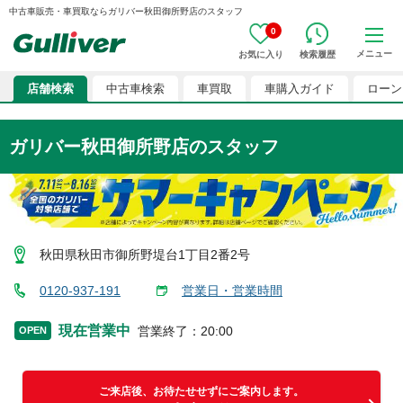
中古車販売・車買取ならガリバー秋田御所野店のスタッフ
0
メニュー
お気に入り
検索履歴
店舗検索
中古車検索
車買取
車購入ガイド
ローン
ガリバー秋田御所野店
のスタッフ
秋田県秋田市御所野堤台1丁目2番2号
0120-937-191
営業日・営業時間
現在営業中
営業終了
：
20:00
OPEN
ご来店後、お待たせせずにご案内します。