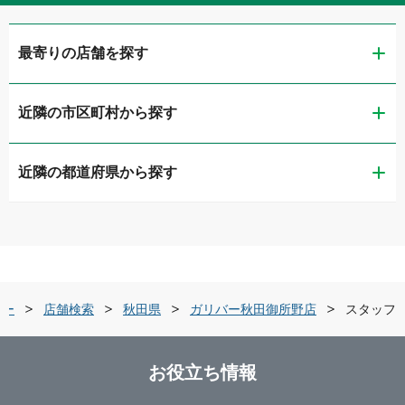
最寄りの店舗を探す
近隣の市区町村から探す
ガリバーアウトレット秋田広面店
近隣の都道府県から探す
秋田市
ガリバーミニクル秋田茨島店
青森県
横手市
ガリバー秋田新国道店
岩手県
秋田・中央・県北
ガリバー秋田御所野店
バー
店舗検索
秋田県
ガリバー秋田御所野店
スタッフ
宮城県
横手・大仙・湯沢
ガリバー車検 秋田御所野店
お役立ち情報