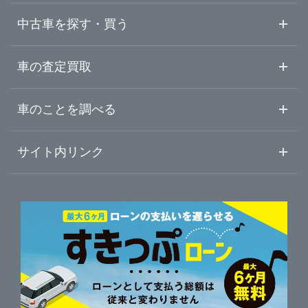
秋田県
ガリバー横手店
中古車を探す・買う
山形県
中古車情報・中古車検索
車の査定買取
中古車ご提案サービス
車査定・車買取ならガリバー
福島県
車のことを調べる
初めての中古車購入ガイド
車査定売却ガイド
車初心者まとめ
サイト内リンク
ガリバーのサービス
ガリバーの査定が選ばれる理由
自動車ニュース
サイト内検索
中古車人気ランキング
車を売る時よくある質問
新車・中古車カタログ
サイトマップ
自動車ローンを調べる
便利な査定サービス
車の燃費を調べる
サイトの使用条件
ガリバーの自動車ローン
中古車買取相場（毎月更新）
車種別クチコミ
利用規約