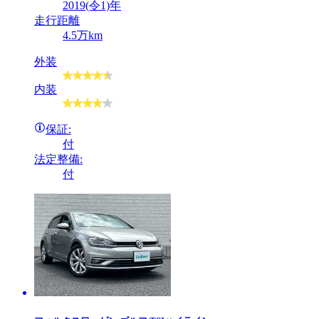
2019(令1)年
走行距離
4.5万km
外装
内装
保証:
付
法定整備:
付