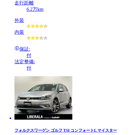
走行距離
6.2万km
外装
内装
保証:
付
法定整備:
付
フォルクスワーゲン
ゴルフ TSI コンフォートL マイスター