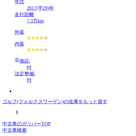
年式
2017(平29)年
走行距離
7.3万km
外装
内装
保証:
付
法定整備:
付
ゴルフ(フォルクスワーゲン)の在庫をもっと探す
中古車のガリバーTOP
中古車検索