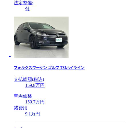
法定整備:
付
フォルクスワーゲン
ゴルフ TSIハイライン
支払総額(税込)
159
.8
万円
車両価格
150
.7
万円
諸費用
9
.1
万円