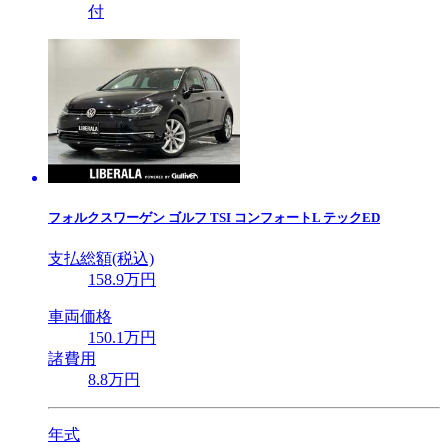
付
フォルクスワーゲン
ゴルフ TSI コンフォートL テックED
支払総額(税込)
158
.9
万円
車両価格
150
.1
万円
諸費用
8
.8
万円
年式