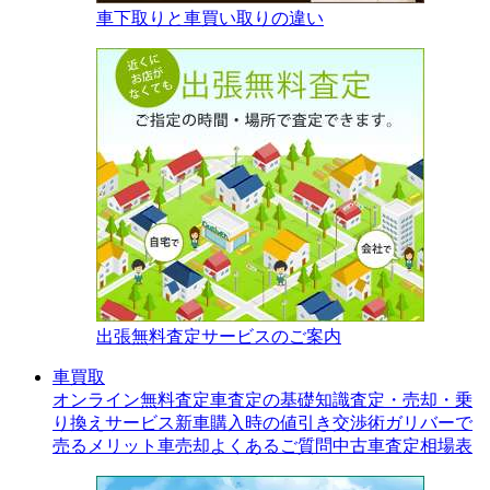
車下取りと車買い取りの違い
出張無料査定サービスのご案内
車買取
オンライン無料査定
車査定の基礎知識
査定・売却・乗
り換えサービス
新車購入時の値引き交渉術
ガリバーで
売るメリット
車売却よくあるご質問
中古車査定相場表