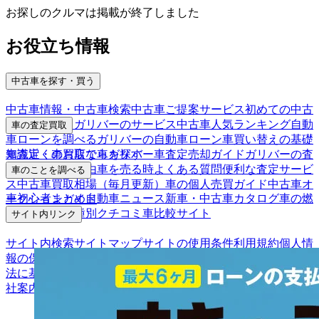
お探しのクルマは掲載が終了しました
お役立ち情報
中古車を探す・買う
中古車情報・中古車検索
中古車ご提案サービス
初めての中古
車購入ガイド
ガリバーのサービス
中古車人気ランキング
自動
車の査定買取
車ローンを調べる
ガリバーの自動車ローン
車買い替えの基礎
車査定・車買取ならガリバー
車査定売却ガイド
ガリバーの査
知識
近くのお店で車を探す
定が選ばれる理由
車を売る時よくある質問
便利な査定サービ
車のことを調べる
ス
中古車買取相場（毎月更新）
車の個人売買ガイド
中古車オ
車初心者まとめ
自動車ニュース
新車・中古車カタログ
車の燃
ークションガイド
費を調べる
車種別クチコミ
車比較サイト
サイト内リンク
サイト内検索
サイトマップ
サイトの使用条件
利用規約
個人情
報の保護について
保険代理店業務に関する基本方針
古物営業
法に基づく表示
アフィリエイトパートナー募集
お客様の声
会
社案内