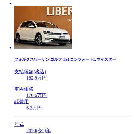
フォルクスワーゲン
ゴルフ TSI コンフォートL マイスター
支払総額(税込)
182
.8
万円
車両価格
176
.6
万円
諸費用
6
.2
万円
年式
2020(令2)年