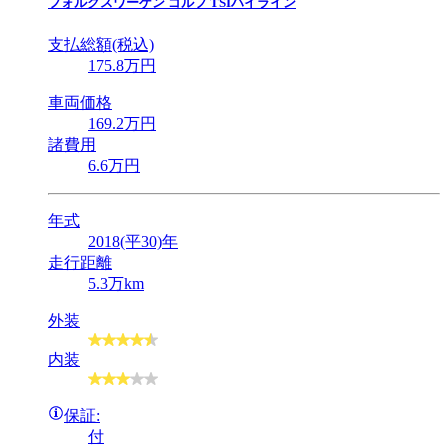
フォルクスワーゲン
ゴルフ TSIハイライン
支払総額(税込)
175
.8
万円
車両価格
169
.2
万円
諸費用
6
.6
万円
年式
2018(平30)年
走行距離
5.3万km
外装
内装
保証:
付