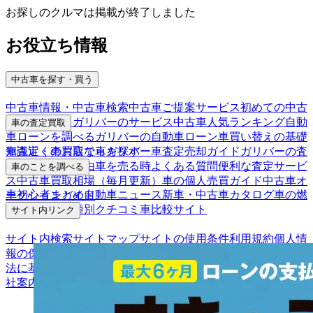
お探しのクルマは掲載が終了しました
お役立ち情報
中古車を探す・買う
中古車情報・中古車検索
中古車ご提案サービス
初めての中古
車購入ガイド
ガリバーのサービス
中古車人気ランキング
自動
車の査定買取
車ローンを調べる
ガリバーの自動車ローン
車買い替えの基礎
車査定・車買取ならガリバー
車査定売却ガイド
ガリバーの査
知識
近くのお店で車を探す
定が選ばれる理由
車を売る時よくある質問
便利な査定サービ
車のことを調べる
ス
中古車買取相場（毎月更新）
車の個人売買ガイド
中古車オ
車初心者まとめ
自動車ニュース
新車・中古車カタログ
車の燃
ークションガイド
費を調べる
車種別クチコミ
車比較サイト
サイト内リンク
サイト内検索
サイトマップ
サイトの使用条件
利用規約
個人情
報の保護について
保険代理店業務に関する基本方針
古物営業
法に基づく表示
アフィリエイトパートナー募集
お客様の声
会
社案内