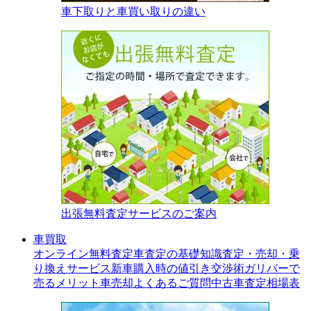
車下取りと車買い取りの違い
出張無料査定サービスのご案内
車買取
オンライン無料査定
車査定の基礎知識
査定・売却・乗
り換えサービス
新車購入時の値引き交渉術
ガリバーで
売るメリット
車売却よくあるご質問
中古車査定相場表