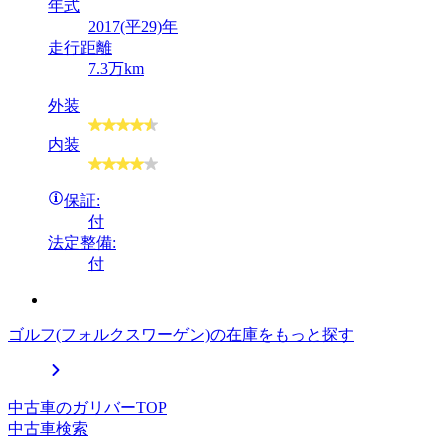
年式
2017(平29)年
走行距離
7.3万km
外装
内装
保証:
付
法定整備:
付
ゴルフ(フォルクスワーゲン)の在庫をもっと探す
中古車のガリバーTOP
中古車検索