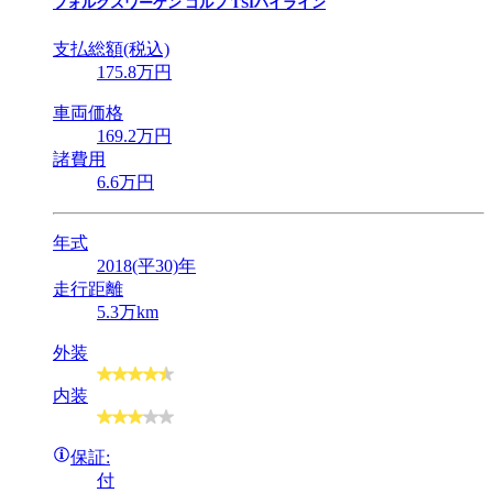
フォルクスワーゲン
ゴルフ TSIハイライン
支払総額(税込)
175
.8
万円
車両価格
169
.2
万円
諸費用
6
.6
万円
年式
2018(平30)年
走行距離
5.3万km
外装
内装
保証:
付