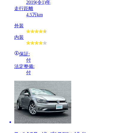
2019(令1)年
走行距離
4.5万km
外装
内装
保証:
付
法定整備:
付