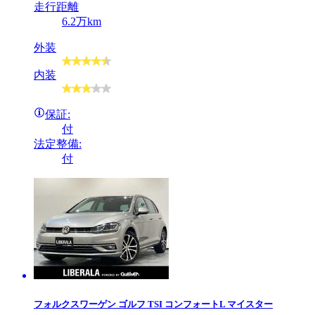
走行距離
6.2万km
外装
内装
保証:
付
法定整備:
付
フォルクスワーゲン
ゴルフ TSI コンフォートL マイスター