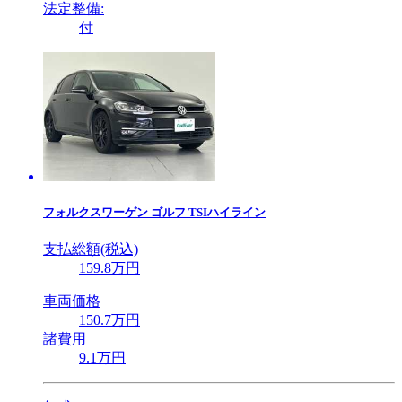
法定整備:
付
フォルクスワーゲン
ゴルフ TSIハイライン
支払総額(税込)
159
.8
万円
車両価格
150
.7
万円
諸費用
9
.1
万円