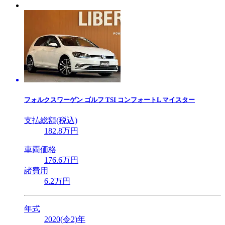
フォルクスワーゲン
ゴルフ TSI コンフォートL マイスター
支払総額(税込)
182
.8
万円
車両価格
176
.6
万円
諸費用
6
.2
万円
年式
2020(令2)年