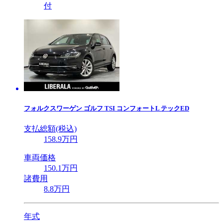
付
フォルクスワーゲン
ゴルフ TSI コンフォートL テックED
支払総額(税込)
158
.9
万円
車両価格
150
.1
万円
諸費用
8
.8
万円
年式