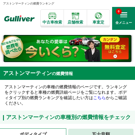
アストンマーティンの燃費ランキング
0
中古車検索
店舗検索
車査定
全メニュー
アストンマーティン
の燃費情報
アストンマーティンの車種の燃費情報のページです。ランキング
をクリックすると車種の燃費詳細ページをご覧になれます。ボデ
ィタイプ別の燃費ランキングを確認したい方は
こちら
からご確認
ください。
アストンマーティンの車種別の燃費情報をチェック
ボディタイプ
五十音順