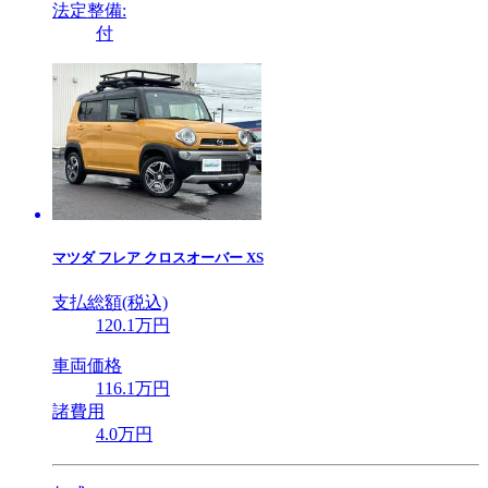
法定整備:
付
マツダ
フレア クロスオーバー XS
支払総額(税込)
120
.1
万円
車両価格
116
.1
万円
諸費用
4
.0
万円