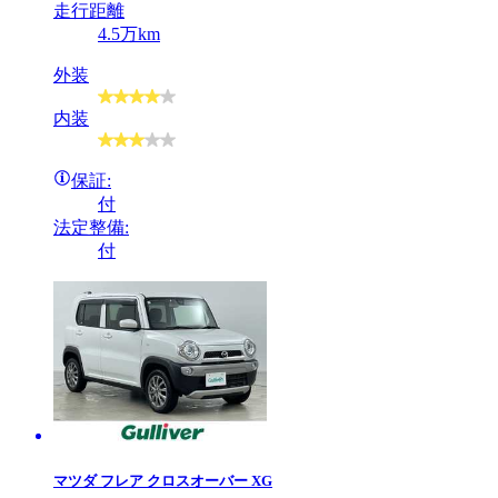
走行距離
4.5万km
外装
内装
保証:
付
法定整備:
付
マツダ
フレア クロスオーバー XG