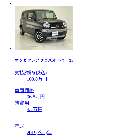
マツダ
フレア クロスオーバー XS
支払総額(税込)
100
.0
万円
車両価格
96
.8
万円
諸費用
3
.2
万円
年式
2019(令1)年