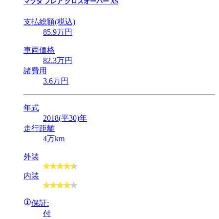
マツダ
フレア クロスオーバー XS
支払総額(税込)
85
.9
万円
車両価格
82
.3
万円
諸費用
3
.6
万円
年式
2018(平30)年
走行距離
4万km
外装
内装
保証:
付