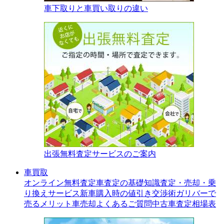
車下取りと車買い取りの違い
出張無料査定サービスのご案内
車買取
オンライン無料査定
車査定の基礎知識
査定・売却・乗
り換えサービス
新車購入時の値引き交渉術
ガリバーで
売るメリット
車売却よくあるご質問
中古車査定相場表