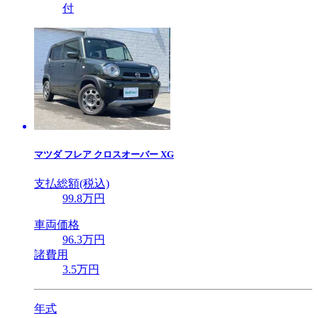
付
マツダ
フレア クロスオーバー XG
支払総額(税込)
99
.8
万円
車両価格
96
.3
万円
諸費用
3
.5
万円
年式