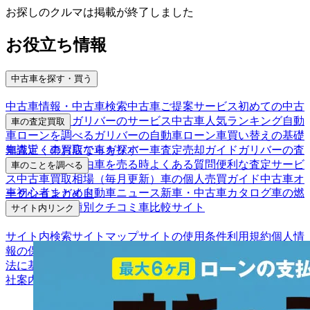
お探しのクルマは掲載が終了しました
お役立ち情報
中古車を探す・買う
中古車情報・中古車検索
中古車ご提案サービス
初めての中古
車購入ガイド
ガリバーのサービス
中古車人気ランキング
自動
車の査定買取
車ローンを調べる
ガリバーの自動車ローン
車買い替えの基礎
車査定・車買取ならガリバー
車査定売却ガイド
ガリバーの査
知識
近くのお店で車を探す
定が選ばれる理由
車を売る時よくある質問
便利な査定サービ
車のことを調べる
ス
中古車買取相場（毎月更新）
車の個人売買ガイド
中古車オ
車初心者まとめ
自動車ニュース
新車・中古車カタログ
車の燃
ークションガイド
費を調べる
車種別クチコミ
車比較サイト
サイト内リンク
サイト内検索
サイトマップ
サイトの使用条件
利用規約
個人情
報の保護について
保険代理店業務に関する基本方針
古物営業
法に基づく表示
アフィリエイトパートナー募集
お客様の声
会
社案内