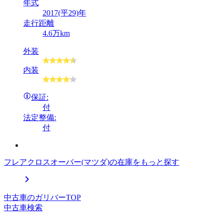
年式
2017(平29)年
走行距離
4.6万km
外装
内装
保証:
付
法定整備:
付
フレアクロスオーバー(マツダ)の在庫をもっと探す
中古車のガリバーTOP
中古車検索