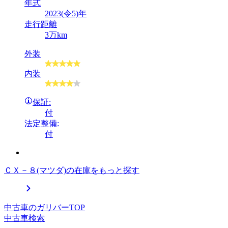
年式
2023(令5)年
走行距離
3万km
外装
内装
保証:
付
法定整備:
付
ＣＸ－８(マツダ)の在庫をもっと探す
中古車のガリバーTOP
中古車検索