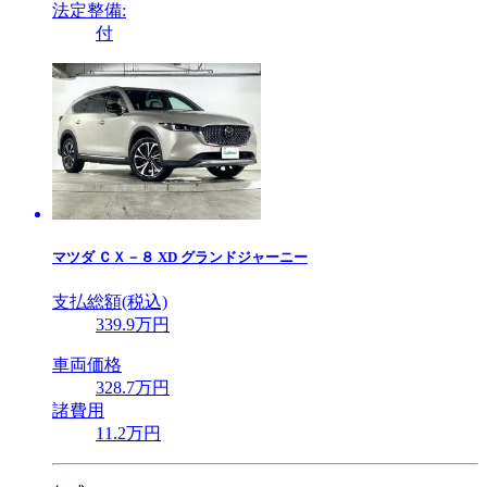
法定整備:
付
マツダ
ＣＸ－８ XD グランドジャーニー
支払総額(税込)
339
.9
万円
車両価格
328
.7
万円
諸費用
11
.2
万円