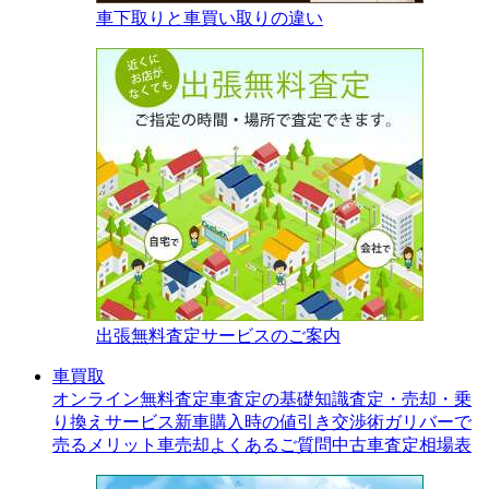
車下取りと車買い取りの違い
出張無料査定サービスのご案内
車買取
オンライン無料査定
車査定の基礎知識
査定・売却・乗
り換えサービス
新車購入時の値引き交渉術
ガリバーで
売るメリット
車売却よくあるご質問
中古車査定相場表