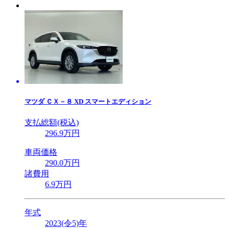
マツダ
ＣＸ－８ XD スマートエディション
支払総額(税込)
296
.9
万円
車両価格
290
.0
万円
諸費用
6
.9
万円
年式
2023(令5)年