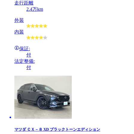
走行距離
2.4万km
外装
内装
保証:
付
法定整備:
付
マツダ
ＣＸ－８ XD ブラックトーンエディション