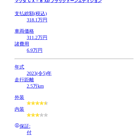
マツダ
ＣＸ－８ XD ブラックトーンエディション
支払総額(税込)
318
.1
万円
車両価格
311
.2
万円
諸費用
6
.9
万円
年式
2023(令5)年
走行距離
2.5万km
外装
内装
保証:
付