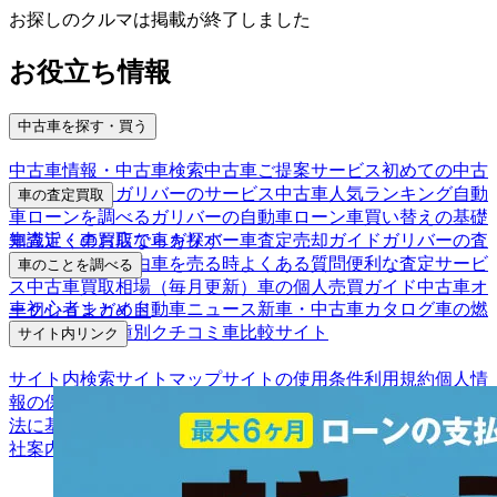
お探しのクルマは掲載が終了しました
お役立ち情報
中古車を探す・買う
中古車情報・中古車検索
中古車ご提案サービス
初めての中古
車購入ガイド
ガリバーのサービス
中古車人気ランキング
自動
車の査定買取
車ローンを調べる
ガリバーの自動車ローン
車買い替えの基礎
車査定・車買取ならガリバー
車査定売却ガイド
ガリバーの査
知識
近くのお店で車を探す
定が選ばれる理由
車を売る時よくある質問
便利な査定サービ
車のことを調べる
ス
中古車買取相場（毎月更新）
車の個人売買ガイド
中古車オ
車初心者まとめ
自動車ニュース
新車・中古車カタログ
車の燃
ークションガイド
費を調べる
車種別クチコミ
車比較サイト
サイト内リンク
サイト内検索
サイトマップ
サイトの使用条件
利用規約
個人情
報の保護について
保険代理店業務に関する基本方針
古物営業
法に基づく表示
アフィリエイトパートナー募集
お客様の声
会
社案内