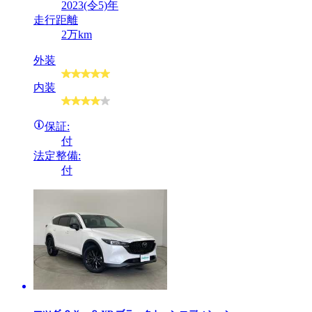
2023(令5)年
走行距離
2万km
外装
内装
保証:
付
法定整備:
付