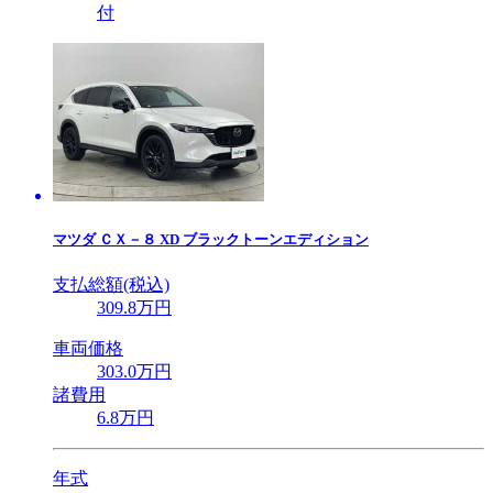
付
マツダ
ＣＸ－８ XD ブラックトーンエディション
支払総額(税込)
309
.8
万円
車両価格
303
.0
万円
諸費用
6
.8
万円
年式