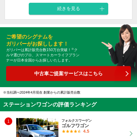
続きを見る
外装
内装
乗り心地
燃費
価格
デザイン
デザイン
3
4
5
3
3
ご希望のシグナムを
ガリバーがお探しします！
※
ガリバーは累計販売台数150万台突破！
ク
ルマ選びのプロ、スマートカーライフプラン
ナーが日本全国からお探しいたします。
中古車ご提案サービスはこちら
当社調べ2024年4月現在 創業からの累計販売台数
ステーションワゴンの評価ランキング
フォルクスワーゲン
1
ゴルフワゴン
4.5