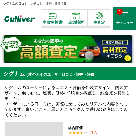
シグナムの口コミ・クチコミ・評判・評価情報
0
中古車検索
店舗検索
車査定
全メニュー
シグナム
(オペル)
のユーザー口コミ・評判・評価
シグナムのユーザーによる口コミ・評価を外装デザイン、内装デ
ザイン、乗り心地、燃費、価格の5項目を採点し、総合点を算出し
ました。
ユーザーによる口コミは、実際に乗ってみたリアルな内容となっ
ています。良いところ、悪いところもクルマ選びの参考にしてみ
てください。
総合評価
3.6