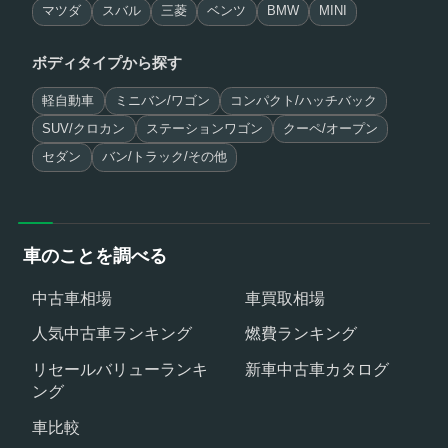
マツダ
スバル
三菱
ベンツ
BMW
MINI
ボディタイプから探す
軽自動車
ミニバン/ワゴン
コンパクト/ハッチバック
SUV/クロカン
ステーションワゴン
クーペ/オープン
セダン
バン/トラック/その他
車のことを調べる
中古車相場
車買取相場
人気中古車ランキング
燃費ランキング
リセールバリューランキ
新車中古車カタログ
ング
車比較