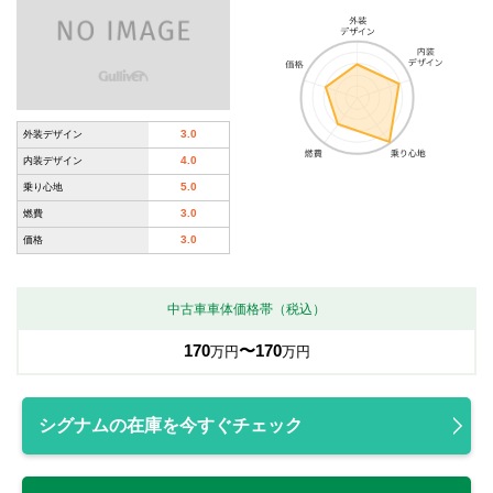
3.0
外装デザイン
4.0
内装デザイン
5.0
乗り心地
3.0
燃費
3.0
価格
中古車車体価格帯（税込）
170
〜170
万円
万円
シグナムの在庫を今すぐチェック