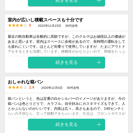
続きを見る
で、もう少し人気があっても良い車だと思います。
外装
内装
室内が広いし積載スペースも十分です
乗り心地
燃費
価格
デザイン
デザイン
4
2022年11月15日
30代女性
3
4
4
4
5
最近の軽自動車は全般的に高額ですが、このクルマはお値段以上の価値が
あると思います。室内はスペースに余裕があるので、長時間の運転をして
も疲れにくいです。ほとんど街乗りで使用していますが、たまにアウトド
アをするときも活躍しています。積載性がかなりよいので、荷物をたっぷ
りと積めます。視界は広いので安心感がありますし、前側が短いこともあ
って障害物を発見するときも楽です。運動性能に関しては軽自動車という
続きを見る
感じで、パワーと加速不足を感じますね。
外装
内装
おしゃれな箱バン
乗り心地
燃費
価格
デザイン
デザイン
3.4
2020年12月4日
30代女性
5
4
3
3
5
箱バンというと、色は定番の白かシルバーのイメージがありますが、今の
箱バンは色とりどりで、カラフル。自分好みにカスタマイズもできて、人
とかぶらないのがいいです。内装は広々。高さもあるので、140センチく
らいの子供なら、立って移動できちゃいます。欠点は、フロントガラスが
大きすぎる。太陽がまぶしくてバイザーをおろしても、あまりバイザーの
役目をしていないと思うのは、フロントガラスが大きく前に出ているから
続きを見る
ではないかと思ってしまいました。しかし、大きなフロントガラスは、な