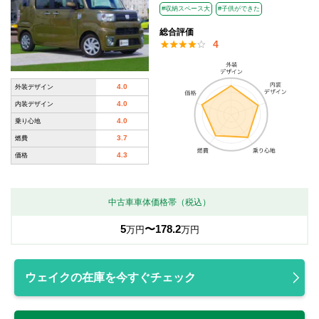
#収納スペース大
#子供ができた
総合評価
4
4.0
外装デザイン
4.0
内装デザイン
4.0
乗り心地
3.7
燃費
4.3
価格
中古車車体価格帯（税込）
5
〜178.2
万円
万円
ウェイクの在庫を今すぐチェック