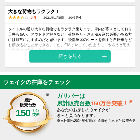
がめもよく、安全に運転できるのでよい点もあると思います。
大きな荷物もラクラク！
外装
内装
乗り心地
燃費
価格
3.4
2021年1月5日
20代男性
デザイン
デザイン
4
4
3
3
3
タイトルの通り大きな荷物でもラクラク乗ります。車内が広々としており
天井も高い。アウトドア好きなど、荷物をたくさん積み込む必要がある方
には非常におすすめだと思います。後部座席のシートを倒すと自転車など
も積み込むことができる。また、CMでやっていたように、やろうと思え
ば車中泊や車内で着替えたりも、容易にできる思う。内装はシンプルなデ
ザイン。車高が高く窓も大きいため、運転席からの見晴らしも良く、運転
続きを見る
しやすい車と思います。
外装
内装
乗り心地
燃費
価格
デザイン
デザイン
ウェイクの在庫をチェック
3
3
4
3
4
※
ガリバーは
累計
※
累計販売台数
150万台突破！
販売台数
150
あなたのお探しのウェイクが
万台
突破
きっと見つかります。
当社調べ2024年4月現在 創業からの累計販売台数