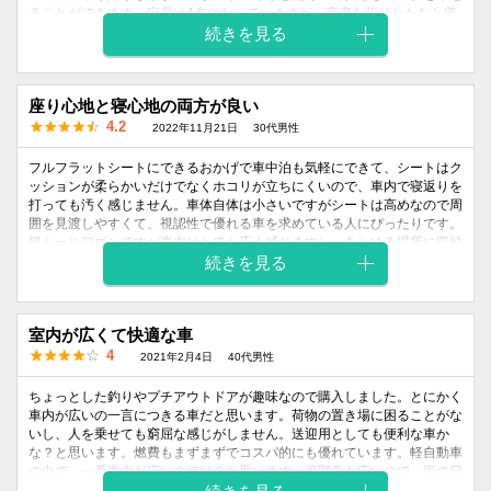
ることができます。定員は4名になっていますが、座席を折りたたむと収
納スペースとして活用することも可能なので使い方の可能性が今まで以上
続きを見る
に広がりました。
外装
内装
座り心地と寝心地の両方が良い
乗り心地
燃費
価格
デザイン
デザイン
4.2
2022年11月21日
30代男性
5
5
5
5
5
フルフラットシートにできるおかげで車中泊も気軽にできて、シートはク
ッションが柔らかいだけでなくホコリが立ちにくいので、車内で寝返りを
打っても汚く感じません。車体自体は小さいですがシートは高めなので周
囲を見渡しやすくて、視認性で優れる車を求めている人にぴったりです。
軽トールワゴンですが車内はとても広く感じますし、あらゆる場所に収納
スペースを作ることを意識している車なので、同乗者も荷物の置き場に困
続きを見る
りません。
外装
内装
室内が広くて快適な車
乗り心地
燃費
価格
デザイン
デザイン
4
2021年2月4日
40代男性
4
4
5
4
4
ちょっとした釣りやプチアウトドアが趣味なので購入しました。とにかく
車内が広いの一言につきる車だと思います。荷物の置き場に困ることがな
いし、人を乗せても窮屈な感じがしません。送迎用としても便利な車か
な？と思います。燃費もまずまずでコスパ的にも優れています。軽自動車
の中で、一番車内が広いのでは？と思います。視野角も広いので、雨の日
でも運転しやすいので安全です。実際に運転してみると乗り心地が良いの