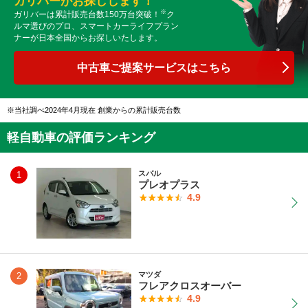
ガリバーがお探しします！
※
ガリバーは累計販売台数150万台突破！
ク
ルマ選びのプロ、スマートカーライフプラン
ナーが日本全国からお探しいたします。
中古車ご提案サービスはこちら
当社調べ2024年4月現在 創業からの累計販売台数
軽自動車の評価ランキング
スバル
1
プレオプラス
4.9
マツダ
2
フレアクロスオーバー
4.9