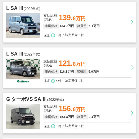
L SA Ⅲ
(2022年式)
139.
支払総額
8万円
（税込）
車両価格
134
.7万円
諸費用
5
.1万円
法定整備
付
保証
付
L SA Ⅲ
(2022年式)
121.
支払総額
8万円
（税込）
車両価格
116
.8万円
諸費用
5
.0万円
法定整備
付
保証
付
G ターボVS SA Ⅲ
(2022年式)
156.
支払総額
8万円
（税込）
車両価格
153
.4万円
諸費用
3
.4万円
法定整備
付
保証
付