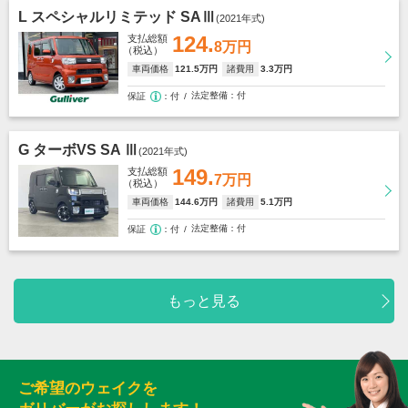
L スペシャルリミテッド SAⅢ
(2021年式)
124.
支払総額
8万円
（税込）
車両価格
121
.5万円
諸費用
3
.3万円
法定整備
付
保証
付
G ターボVS SA Ⅲ
(2021年式)
149.
支払総額
7万円
（税込）
車両価格
144
.6万円
諸費用
5
.1万円
法定整備
付
保証
付
もっと見る
ご希望のウェイクを