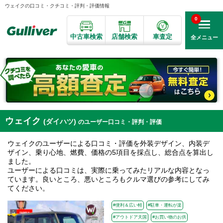
ウェイクの口コミ・クチコミ・評判・評価情報
0
中古車検索
店舗検索
車査定
全メニュー
ウェイク
(ダイハツ)
のユーザー口コミ・評判・評価
ウェイクのユーザーによる口コミ・評価を外装デザイン、内装デ
ザイン、乗り心地、燃費、価格の5項目を採点し、総合点を算出し
ました。
ユーザーによる口コミは、実際に乗ってみたリアルな内容となっ
ています。良いところ、悪いところもクルマ選びの参考にしてみ
てください。
#便利＆広い軽
#駐車・運転が楽
#アウトドア天国
#お買い物のお供