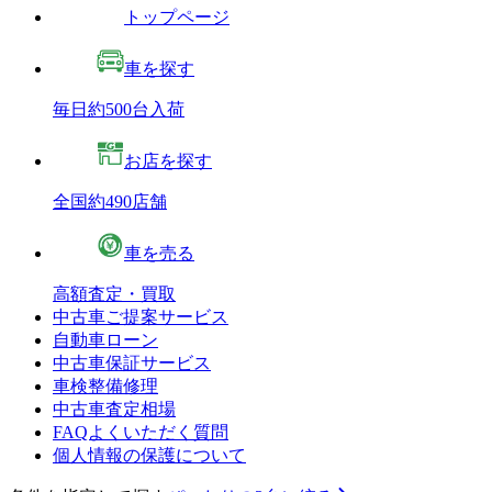
トップページ
車を探す
毎日約500台入荷
お店を探す
全国約490店舗
車を売る
高額査定・買取
中古車ご提案サービス
自動車ローン
中古車保証サービス
車検整備修理
中古車査定相場
FAQよくいただく質問
個人情報の保護について