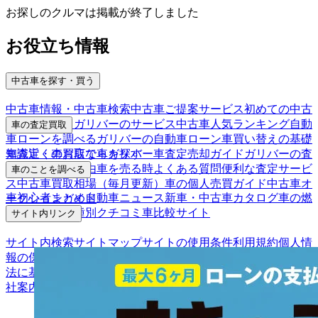
お探しのクルマは掲載が終了しました
お役立ち情報
中古車を探す・買う
中古車情報・中古車検索
中古車ご提案サービス
初めての中古
車購入ガイド
ガリバーのサービス
中古車人気ランキング
自動
車の査定買取
車ローンを調べる
ガリバーの自動車ローン
車買い替えの基礎
車査定・車買取ならガリバー
車査定売却ガイド
ガリバーの査
知識
近くのお店で車を探す
定が選ばれる理由
車を売る時よくある質問
便利な査定サービ
車のことを調べる
ス
中古車買取相場（毎月更新）
車の個人売買ガイド
中古車オ
車初心者まとめ
自動車ニュース
新車・中古車カタログ
車の燃
ークションガイド
費を調べる
車種別クチコミ
車比較サイト
サイト内リンク
サイト内検索
サイトマップ
サイトの使用条件
利用規約
個人情
報の保護について
保険代理店業務に関する基本方針
古物営業
法に基づく表示
アフィリエイトパートナー募集
お客様の声
会
社案内