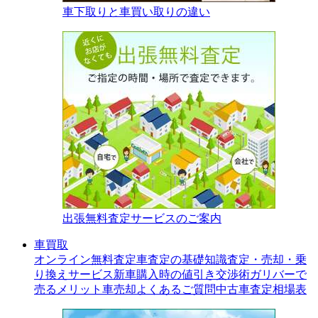
車下取りと車買い取りの違い
出張無料査定サービスのご案内
車買取
オンライン無料査定
車査定の基礎知識
査定・売却・乗
り換えサービス
新車購入時の値引き交渉術
ガリバーで
売るメリット
車売却よくあるご質問
中古車査定相場表