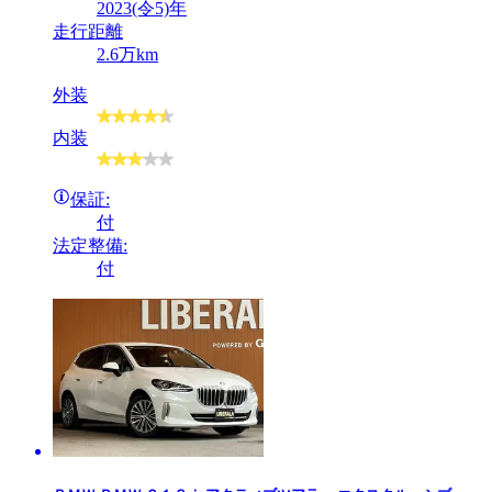
2023(令5)年
走行距離
2.6万km
外装
内装
保証:
付
法定整備:
付