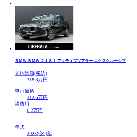
ＢＭＷ
ＢＭＷ ２１８ｉ アクティブツアラー エクスクルーシブ
支払総額(税込)
318
.8
万円
車両価格
312
.6
万円
諸費用
6
.2
万円
年式
2023(令5)年