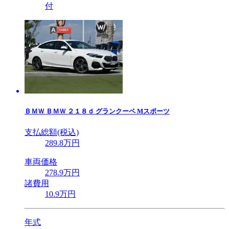
付
ＢＭＷ
ＢＭＷ ２１８ｄ グランクーペ Mスポーツ
支払総額(税込)
289
.8
万円
車両価格
278
.9
万円
諸費用
10
.9
万円
年式