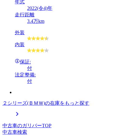
年式
2022(令4)年
走行距離
3.4万km
外装
内装
保証:
付
法定整備:
付
２シリーズ(ＢＭＷ)の在庫をもっと探す
中古車のガリバーTOP
中古車検索