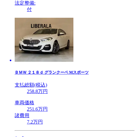
法定整備:
付
ＢＭＷ
２１８ｄ グランクーペ Mスポーツ
支払総額(税込)
258
.8
万円
車両価格
251
.6
万円
諸費用
7
.2
万円