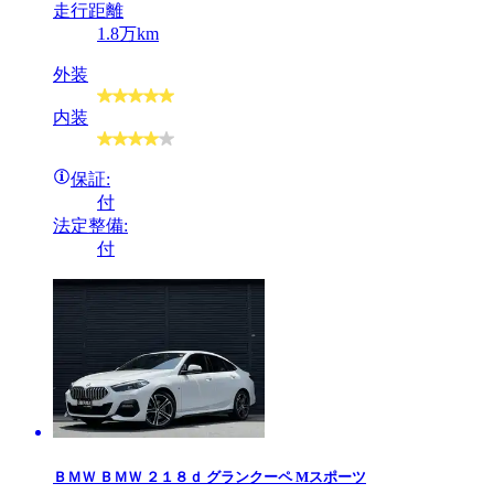
走行距離
1.8万km
外装
内装
保証:
付
法定整備:
付
ＢＭＷ
ＢＭＷ ２１８ｄ グランクーペ Mスポーツ