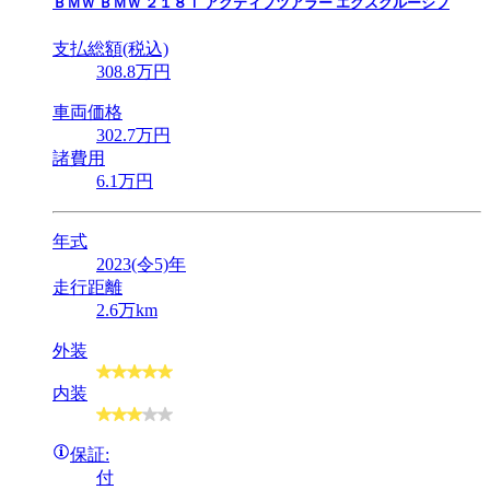
ＢＭＷ
ＢＭＷ ２１８ｉ アクティブツアラー エクスクルーシブ
支払総額(税込)
308
.8
万円
車両価格
302
.7
万円
諸費用
6
.1
万円
年式
2023(令5)年
走行距離
2.6万km
外装
内装
保証:
付