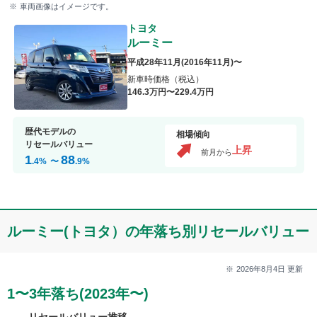
車両画像はイメージです。
トヨタ
ルーミー
平成28年11月
(
2016年11月
)〜
新車時価格（税込）
146
.3
万円〜
229
.4
万円
歴代モデルの
相場傾向
リセールバリュー
上昇
前月から
1
88
.4
%
〜
.9
%
ルーミー(トヨタ）の年落ち別リセールバリュー
2026年8月4日
更新
1〜3年落ち(2023年〜)