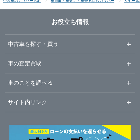
中古車のガリバーTOP
車買取・車査定・車売るならガリバー
リセール
九州・沖縄
鳥取
京都
富山
千葉
山形
お役立ち情報
福岡
島根
滋賀
石川
群馬
福島
中古車を探す・買う
佐賀
岡山
奈良
福井
栃木
中古車情報・中古車検索
車の査定買取
長崎
広島
和歌山
山梨
茨城
中古車ご提案サービス
車査定・車買取ならガリバー
車のことを調べる
熊本
山口
初めての中古車購入ガイド
兵庫
静岡
車査定売却ガイド
車初心者まとめ
サイト内リンク
ガリバーのサービス
ガリバーの査定が選ばれる理由
大分
徳島
自動車ニュース
愛知
サイト内検索
中古車人気ランキング
車を売る時よくある質問
新車・中古車カタログ
宮崎
サイトマップ
香川
岐阜