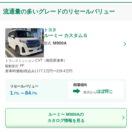
流通量の多いグレードのリセールバリュー
トヨタ
ルーミー
カスタムＧ
M900A
型式 :
CVT（無段変速車）
トランスミッション
:
FF
駆動形式 :
新車時価格(税込み)
177
.1
万円〜
229
.4
万円
相場傾向
リセールバリュー
ほぼ同じ
1
84
前月から
.7
%
〜
.7
%
ルーミー M900Aの
カタログ情報を見る