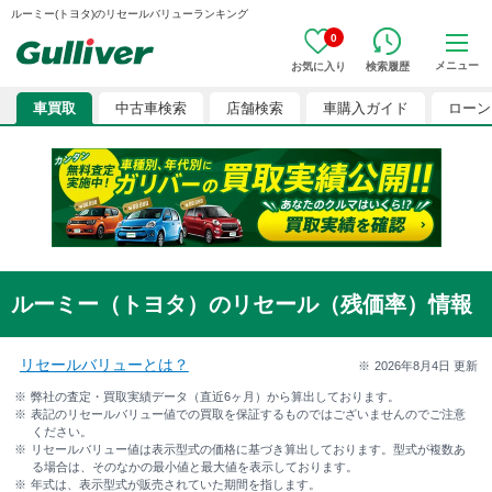
ルーミー(トヨタ)のリセールバリューランキング
0
メニュー
お気に入り
検索履歴
車買取
中古車検索
店舗検索
車購入ガイド
ローン
ルーミー（トヨタ）のリセール（残価率）情報
リセールバリューとは？
2026年8月4日
更新
弊社の査定・買取実績データ（直近6ヶ月）から算出しております。
表記のリセールバリュー値での買取を保証するものではございませんのでご注意
ください。
リセールバリュー値は表示型式の価格に基づき算出しております。型式が複数あ
る場合は、そのなかの最小値と最大値を表示しております。
年式は、表示型式が販売されていた期間を指します。