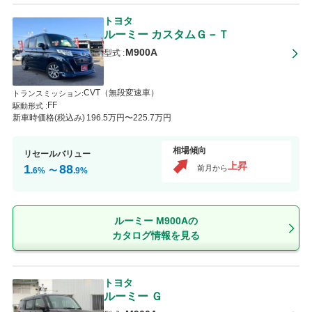
トヨタ
ルーミー
カスタムＧ－Ｔ
M900A
型式 :
CVT（無段変速車）
トランスミッション
:
FF
駆動形式 :
新車時価格(税込み)
196
.5
万円〜
225
.7
万円
相場傾向
リセールバリュー
上昇
1
88
前月から
.6
%
〜
.9
%
ルーミー M900Aの
カタログ情報を見る
トヨタ
ルーミー
Ｇ