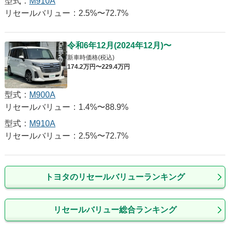
型式
:
M910A
リセールバリュー
:
2.5%〜72.7%
令和6年12月
(
2024年12月
)
〜
新車時価格(税込)
174
.2
万円〜
229
.4
万円
型式
:
M900A
リセールバリュー
:
1.4%〜88.9%
型式
:
M910A
リセールバリュー
:
2.5%〜72.7%
トヨタのリセールバリューランキング
リセールバリュー総合ランキング