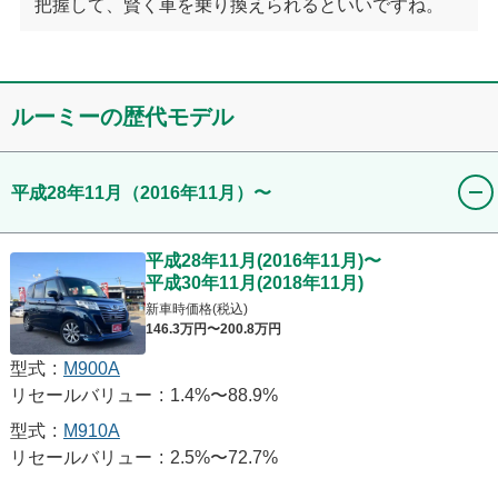
把握して、賢く車を乗り換えられるといいですね。
ルーミー
の歴代モデル
平成28年11月
（2016年11月）
〜
平成28年11月
(
2016年11月
)
〜
平成30年11月
(
2018年11月
)
新車時価格(税込)
146
.3
万円〜
200
.8
万円
型式
:
M900A
リセールバリュー
:
1.4%〜88.9%
型式
:
M910A
リセールバリュー
:
2.5%〜72.7%