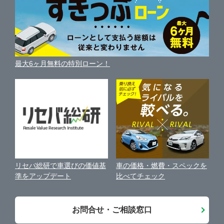
自動車ローンを調べる
便利な査定サービス
車の燃費を調べる
サイトの使用条件
鹿児島
ガリバーの自動車ローン
愛媛
三重
中古車買取相場（毎月更新）
車種別クチコミ
利用規約
車買い替えの基礎知識
車の個人売買ガイド
沖縄
最大6ヶ月無料の特別ローン！
高知
車比較サイト
個人情報の保護について
近くのお店で車を探す
中古車オークションガイド
保険代理店業務に関する基本方針
古物営業法に基づく表示
アフィリエイトパートナー募集
車の価格・燃費・スペックを
リセバ総研で車選びの価値基
お客様の声
比べてチェック
準をアップデート
会社案内
お問合せ・ご相談窓口