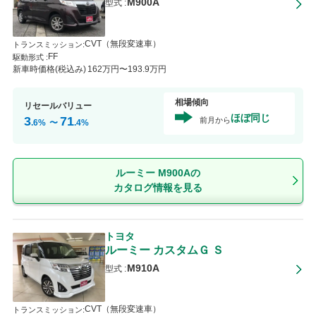
M900A
型式 :
CVT（無段変速車）
トランスミッション
:
FF
駆動形式 :
新車時価格(税込み)
162
万円〜
193
.9
万円
相場傾向
リセールバリュー
ほぼ同じ
3
71
前月から
.6
%
〜
.4
%
ルーミー M900Aの
カタログ情報を見る
トヨタ
ルーミー
カスタムＧ Ｓ
M910A
型式 :
CVT（無段変速車）
トランスミッション
: