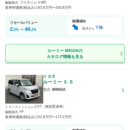
フルタイム４WD
駆動形式 :
新車時価格(税込み)
183
.6
万円〜
200
.8
万円
相場傾向
リセールバリュー
下降
2
46
前月から
.5
%
〜
.2
%
ルーミー M910Aの
カタログ情報を見る
トヨタ
ルーミー
Ｘ Ｓ
M900A
型式 :
CVT（無段変速車）
トランスミッション
:
FF
駆動形式 :
新車時価格(税込み)
152
.8
万円〜
173
.2
万円