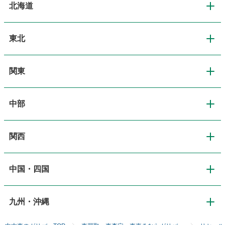
北海道
東北
北海道
関東
東北
道央・札幌
中部
関東
青森
道北・旭川
関西
中部
東京
岩手
道東・釧路十勝
中国・四国
関西
新潟
神奈川
宮城
道南・函館
九州・沖縄
中国・四国
大阪
長野
埼玉
秋田