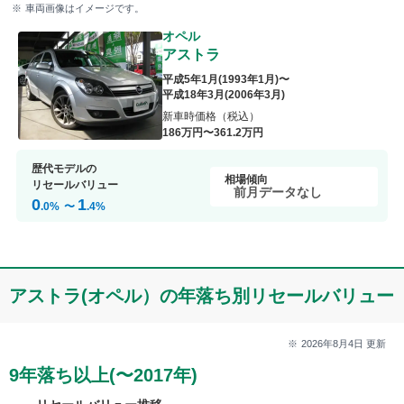
車両画像はイメージです。
オペル
アストラ
平成5年1月
(
1993年1月
)〜
平成18年3月
(
2006年3月
)
新車時価格（税込）
186
万円〜
361
.2
万円
歴代モデルの
相場傾向
リセールバリュー
前月データなし
0
1
.0
%
〜
.4
%
アストラ(オペル）の年落ち別リセールバリュー
2026年8月4日
更新
9年落ち以上(〜2017年)