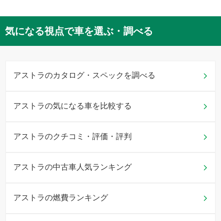
型式
:
XK181
型式
:
XK220
気になる視点で車を選ぶ・調べる
平成14年12月
(
2002年12月
)
〜
平成16年4月
(
2004年4月
)
アストラのカタログ・スペックを調べる
新車時価格(税込)
219
万円〜
344
万円
型式
:
XK220
アストラの気になる車を比較する
型式
:
XK161
型式
:
XK181
アストラのクチコミ・評価・評判
平成15年6月
(
2003年6月
)
〜
アストラの中古車人気ランキング
平成16年1月
(
2004年1月
)
新車時価格(税込)
282
万円〜
282
万円
アストラの燃費ランキング
型式
:
XK181