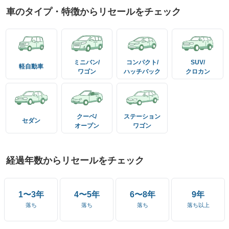
車のタイプ・特徴からリセールをチェック
平成13年7月
(
2001年7月
)
〜
平成14年5月
(
2002年5月
)
新車時価格(税込)
293
万円〜
293
万円
ミニバン/
コンパクト/
SUV/
軽自動車
ワゴン
ハッチバック
クロカン
型式
:
XK220
平成14年3月
(
2002年3月
)
〜
クーペ/
ステーション
平成14年12月
(
2002年12月
)
セダン
オープン
ワゴン
新車時価格(税込)
339
万円〜
339
万円
型式
:
XK220
経過年数からリセールをチェック
平成14年5月
(
2002年5月
)
〜
1〜3年
4〜5年
6〜8年
9年
平成14年12月
(
2002年12月
)
落ち
落ち
落ち
落ち以上
新車時価格(税込)
249
万円〜
292
万円