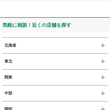
気軽に相談！近くの店舗を探す
北海道
東北
北海道
関東
東北
道央・札幌
中部
関東
青森
道北・旭川
関西
中部