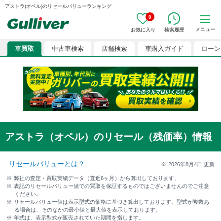
アストラ(オペル)のリセールバリューランキング
0
メニュー
お気に入り
検索履歴
車買取
中古車検索
店舗検索
車購入ガイド
ローン
アストラ（オペル）のリセール（残価率）情報
リセールバリューとは？
2026年8月4日
更新
弊社の査定・買取実績データ（直近6ヶ月）から算出しております。
表記のリセールバリュー値での買取を保証するものではございませんのでご注意
ください。
リセールバリュー値は表示型式の価格に基づき算出しております。型式が複数あ
る場合は、そのなかの最小値と最大値を表示しております。
年式は、表示型式が販売されていた期間を指します。