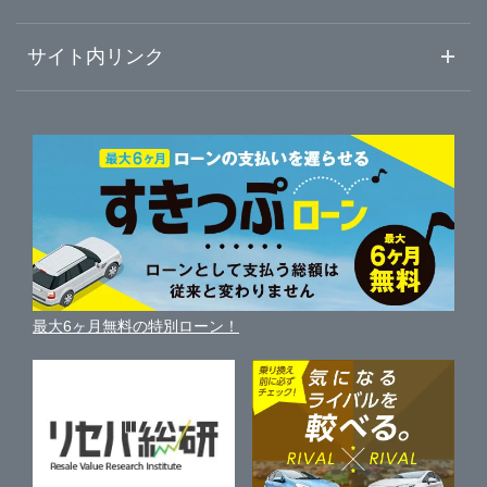
熊本
山口
初めての中古車購入ガイド
兵庫
静岡
車査定売却ガイド
車初心者まとめ
サイト内リンク
ガリバーのサービス
ガリバーの査定が選ばれる理由
大分
徳島
自動車ニュース
愛知
サイト内検索
中古車人気ランキング
車を売る時よくある質問
新車・中古車カタログ
宮崎
サイトマップ
香川
岐阜
自動車ローンを調べる
便利な査定サービス
車の燃費を調べる
サイトの使用条件
鹿児島
ガリバーの自動車ローン
愛媛
三重
中古車買取相場（毎月更新）
車種別クチコミ
利用規約
車買い替えの基礎知識
車の個人売買ガイド
沖縄
最大6ヶ月無料の特別ローン！
高知
車比較サイト
個人情報の保護について
近くのお店で車を探す
中古車オークションガイド
保険代理店業務に関する基本方針
古物営業法に基づく表示