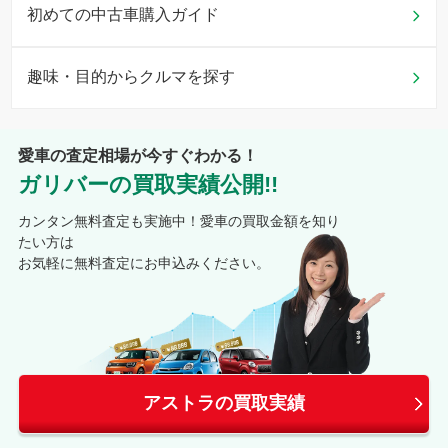
初めての中古車購入ガイド
平成16年1月
(
2004年1月
)
〜
平成16年4月
(
2004年4月
)
趣味・目的からクルマを探す
新車時価格(税込)
230
万円〜
293
万円
型式
:
XK220
愛車の査定相場が今すぐわかる！
型式
:
XK161
ガリバーの買取実績公開!!
型式
:
XK181
カンタン無料査定も実施中！愛車の買取金額を知り
たい方は
お気軽に無料査定にお申込みください。
平成16年4月
(
2004年4月
)
〜
平成17年6月
(
2005年6月
)
新車時価格(税込)
241
.5
万円〜
361
.2
万円
型式
:
XK161
型式
:
XK181
アストラの買取実績
型式
:
XK220