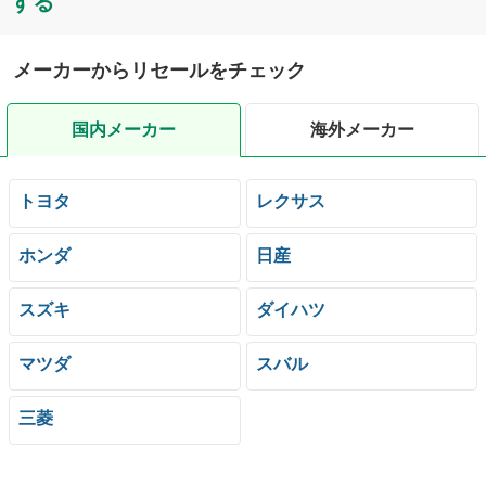
する
新車時価格(税込)
平成9年4月
(
1997年4月
)
〜
269
万円〜
269
万円
平成9年10月
(
1997年10月
)
新車時価格(税込)
型式
:
XK181
メーカーからリセールをチェック
201
万円〜
243
万円
型式
:
XD160
平成13年4月
(
2001年4月
)
〜
国内メーカー
海外メーカー
型式
:
XD180W
平成14年5月
(
2002年5月
)
新車時価格(税込)
218
万円〜
284
万円
トヨタ
レクサス
平成9年6月
(
1997年6月
)
〜
型式
:
XK161
平成9年10月
(
1997年10月
)
ホンダ
日産
新車時価格(税込)
型式
:
XK181
239
万円〜
257
万円
型式
:
XK220
スズキ
ダイハツ
型式
:
XD180
型式
:
XD180W
マツダ
スバル
平成13年6月
(
2001年6月
)
〜
平成14年12月
(
2002年12月
)
新車時価格(税込)
三菱
247
万円〜
262
万円
型式
:
XK181