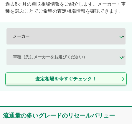
新車時価格(税込)
型式
:
XD200W
過去6ヶ月の買取相場情報をご紹介します。メーカー・車
234
万円〜
279
万円
種を選ぶことでご希望の査定相場情報を確認できます。
型式
:
XD200
型式
:
XK180
型式
:
XK200
平成7年10月
(
1995年10月
)
〜
平成8年10月
(
1996年10月
)
新車時価格(税込)
平成11年12月
(
1999年12月
)
〜
196
万円〜
296
万円
平成12年11月
(
2000年11月
)
新車時価格(税込)
型式
:
XD202W
216
万円〜
231
万円
型式
:
XD200W
型式
:
XK160
型式
:
XD200
査定相場を今すぐチェック！
型式
:
XD202
平成12年2月
(
2000年2月
)
〜
型式
:
XD200K
平成12年11月
(
2000年11月
)
新車時価格(税込)
251
万円〜
266
万円
流通量の多いグレードのリセールバリュー
平成8年1月
(
1996年1月
)
〜
型式
:
XK180
平成8年10月
(
1996年10月
)
新車時価格(税込)