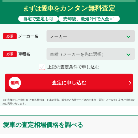
平成5年11月
(
1993年11月
)
〜
カンタン無料査定
まずは愛車を
型式
:
XK180
平成6年10月
(
1994年10月
)
新車時価格(税込)
自宅で査定も可
売却後、最短2日で入金
※1
218
万円〜
343
万円
平成11年1月
(
1999年1月
)
〜
型式
:
XD200W
平成11年10月
(
1999年10月
)
メーカー名
必須
新車時価格(税込)
型式
:
XD200
243
万円〜
243
万円
車種名
必須
型式
:
XK180
平成6年4月
(
1994年4月
)
〜
上記の査定条件で申し込む
平成7年10月
(
1995年10月
)
新車時価格(税込)
平成11年6月
(
1999年6月
)
〜
345
万円〜
345
万円
平成11年10月
(
1999年10月
)
査定に申し込む
無料
新車時価格(税込)
型式
:
XD200K
251
万円〜
266
万円
※お客様からご提供頂いた個人情報は、お車の買取、販売など当社サービスのご案内（電話・メール等）及びご提供のた
めに利用いたします。
型式
:
XK180
平成6年10月
(
1994年10月
)
〜
平成7年10月
(
1995年10月
)
愛車の査定相場価格を調べる
新車時価格(税込)
平成11年10月
(
1999年10月
)
〜
188
万円〜
241
万円
平成12年11月
(
2000年11月
)