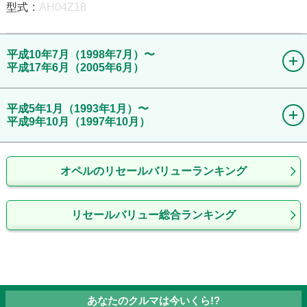
型式
:
AH04Z18
平成10年7月
（1998年7月）
〜
平成17年6月
（2005年6月）
平成10年7月
(
1998年7月
)
〜
平成5年1月
（1993年1月）
〜
平成10年11月
(
1998年11月
)
平成9年10月
（1997年10月）
新車時価格(税込)
230
万円〜
245
万円
平成5年1月
(
1993年1月
)
〜
型式
:
XK180
オペルのリセールバリューランキング
平成5年11月
(
1993年11月
)
新車時価格(税込)
285
万円〜
346
万円
平成10年11月
(
1998年11月
)
〜
リセールバリュー総合ランキング
型式
:
XD200
平成11年12月
(
1999年12月
)
新車時価格(税込)
型式
:
XD200W
216
万円〜
279
万円
型式
:
XD201
型式
:
XK160
あなたのクルマは今いくら!?
型式
:
XK200