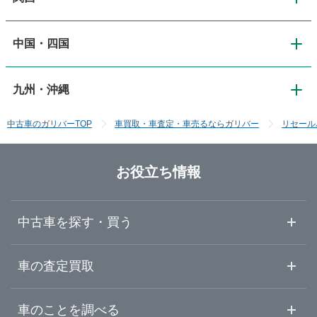
東京
岩手
道東・釧路十勝
中国・四国
関西
新潟
神奈川
宮城
道南・函館
九州・沖縄
中国・四国
大阪
長野
埼玉
秋田
中古車のガリバーTOP
車買取・車査定・車売るならガリバー
リセール
九州・沖縄
鳥取
京都
富山
千葉
山形
お役立ち情報
福岡
島根
滋賀
石川
群馬
福島
中古車を探す・買う
佐賀
岡山
奈良
福井
栃木
中古車情報・中古車検索
車の査定買取
長崎
広島
和歌山
山梨
茨城
中古車ご提案サービス
車査定・車買取ならガリバー
車のことを調べる