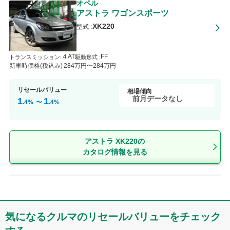
218
万円〜
218
万円
オペル
平成12年6月
(
2000年6月
)
〜
アストラ
ワゴンスポーツ
型式
:
XD200
平成12年11月
(
2000年11月
)
XK220
型式 :
新車時価格(税込)
255
.5
万円〜
255
.5
万円
平成8年10月
(
1996年10月
)
〜
４AT
FF
トランスミッション
:
駆動形式 :
型式
:
XK180
平成9年10月
(
1997年10月
)
新車時価格(税込み)
284
万円〜
284
万円
新車時価格(税込)
186
万円〜
296
万円
リセールバリュー
相場傾向
平成12年11月
(
2000年11月
)
〜
前月データなし
1
1
型式
:
XD180K
.4
%
〜
.4
%
平成13年4月
(
2001年4月
)
新車時価格(税込)
型式
:
XD160
218
万円〜
284
万円
型式
:
XD180
アストラ XK220の
型式
:
XK161
型式
:
XD202
カタログ情報を見る
型式
:
XK181
型式
:
XD160W
型式
:
XK220
型式
:
XD180W
型式
:
XD202W
平成13年1月
(
2001年1月
)
〜
気になるクルマのリセールバリューをチェック
平成13年4月
(
2001年4月
)