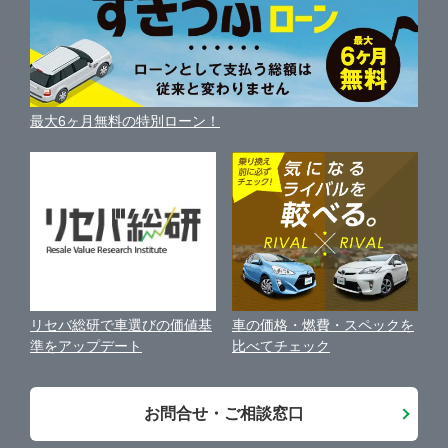
便利な査定サービス
車の燃費を調べる
サイトの使用条件
鹿児島
ガリバーの自動車ローン
愛媛
三重
中古車買取相場（毎月更新）
車種別クチコミ
利用規約
車買い替えの基礎知識
車の個人売買ガイド
沖縄
最大6ヶ月無料の特別ローン！
高知
車比較サイト
個人情報の保護について
近くのお店で車を探す
中古車オークションガイド
保険代理店業務に関する基本方針
古物営業法に基づく表示
アフィリエイトパートナー募集
車の価格・燃費・スペックを
リセバ総研で車選びの価値基
お客様の声
比べてチェック
準をアップデート
会社案内
お問合せ・ご相談窓口