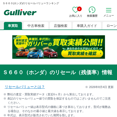
Ｓ６６０(ホンダ)のリセールバリューランキング
0
メニュー
お気に入り
検索履歴
車買取
中古車検索
店舗検索
車購入ガイド
ローン
Ｓ６６０（ホンダ）のリセール（残価率）情報
リセールバリューとは？
2026年8月4日
更新
弊社の査定・買取実績データ（直近6ヶ月）から算出しております。
表記のリセールバリュー値での買取を保証するものではございませんのでご注意
ください。
リセールバリュー値は表示型式の価格に基づき算出しております。型式が複数あ
る場合は、そのなかの最小値と最大値を表示しております。
年式は、表示型式が販売されていた期間を指します。