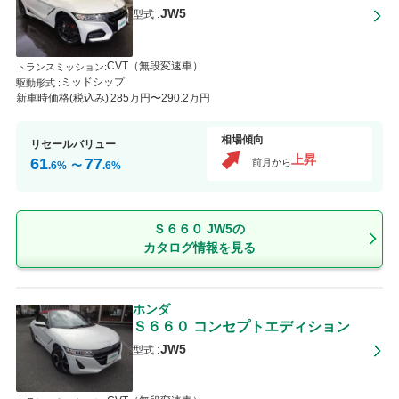
JW5
型式 :
CVT（無段変速車）
トランスミッション
:
ミッドシップ
駆動形式 :
新車時価格(税込み)
285
万円〜
290
.2
万円
相場傾向
リセールバリュー
上昇
61
77
前月から
.6
%
〜
.6
%
Ｓ６６０ JW5の
カタログ情報を見る
ホンダ
Ｓ６６０
コンセプトエディション
JW5
型式 :