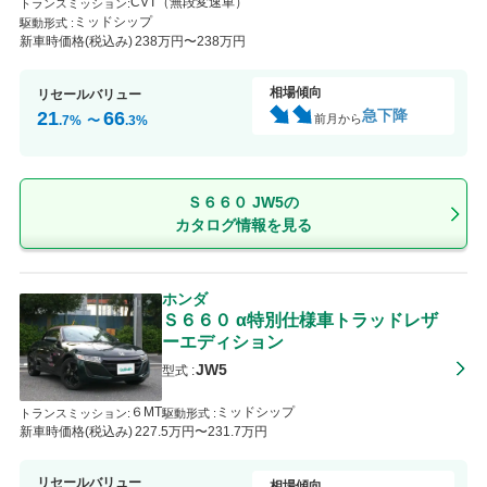
CVT（無段変速車）
トランスミッション
:
ミッドシップ
駆動形式 :
新車時価格(税込み)
238
万円〜
238
万円
相場傾向
リセールバリュー
急下降
21
66
前月から
.7
%
〜
.3
%
Ｓ６６０ JW5の
カタログ情報を見る
ホンダ
Ｓ６６０
α特別仕様車トラッドレザ
ーエディション
JW5
型式 :
６MT
ミッドシップ
トランスミッション
:
駆動形式 :
新車時価格(税込み)
227
.5
万円〜
231
.7
万円
リセールバリュー
相場傾向