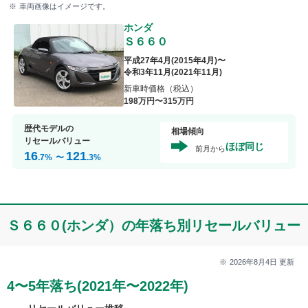
車両画像はイメージです。
ホンダ
Ｓ６６０
平成27年4月
(
2015年4月
)〜
令和3年11月
(
2021年11月
)
新車時価格（税込）
198
万円〜
315
万円
歴代モデルの
相場傾向
リセールバリュー
ほぼ同じ
前月から
16
121
.7
%
〜
.3
%
Ｓ６６０(ホンダ）の年落ち別リセールバリュー
2026年8月4日
更新
4〜5年落ち(2021年〜2022年)