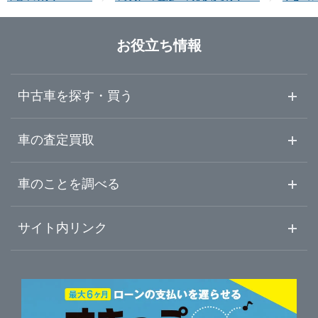
九州・沖縄
鳥取
京都
富山
千葉
山形
お役立ち情報
福岡
島根
滋賀
石川
群馬
福島
中古車を探す・買う
佐賀
岡山
奈良
福井
栃木
中古車情報・中古車検索
車の査定買取
長崎
広島
和歌山
山梨
茨城
中古車ご提案サービス
車査定・車買取ならガリバー
車のことを調べる
熊本
山口
初めての中古車購入ガイド
兵庫
静岡
車査定売却ガイド
車初心者まとめ
サイト内リンク
ガリバーのサービス
ガリバーの査定が選ばれる理由
大分
徳島
自動車ニュース
愛知
サイト内検索
中古車人気ランキング
車を売る時よくある質問
新車・中古車カタログ
宮崎
サイトマップ
香川
岐阜
自動車ローンを調べる