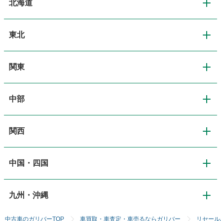
北海道
東北
北海道
関東
東北
道央・札幌
中部
関東
青森
道北・旭川
関西
中部
東京
岩手
道東・釧路十勝
中国・四国
関西
新潟
神奈川
宮城
道南・函館
九州・沖縄
中国・四国
大阪
長野
埼玉
秋田
中古車のガリバーTOP
車買取・車査定・車売るならガリバー
リセール