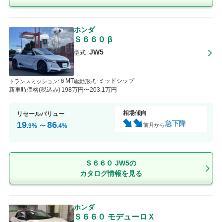
ホンダ
Ｓ６６０
β
JW5
型式 :
６MT
ミッドシップ
トランスミッション
:
駆動形式 :
新車時価格(税込み)
198
万円〜
203
.1
万円
相場傾向
リセールバリュー
急下降
19
86
前月から
.9
%
〜
.4
%
Ｓ６６０ JW5の
カタログ情報を見る
ホンダ
Ｓ６６０
モデューロＸ