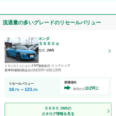
流通量の多いグレードのリセールバリュー
ホンダ
Ｓ６６０
α
JW5
型式 :
６MT
ミッドシップ
トランスミッション
:
駆動形式 :
新車時価格(税込み)
218
万円〜
232
.1
万円
相場傾向
リセールバリュー
ほぼ同じ
16
121
前月から
.7
%
〜
.3
%
Ｓ６６０ JW5の
カタログ情報を見る