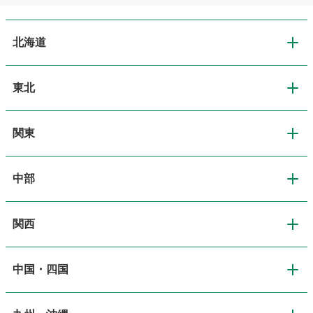
北海道
東北
北海道
関東
東北
道央・札幌
中部
関東
青森
道北・旭川
関西
中部
東京
岩手
道東・釧路十勝
中国・四国
関西
新潟
神奈川
宮城
道南・函館