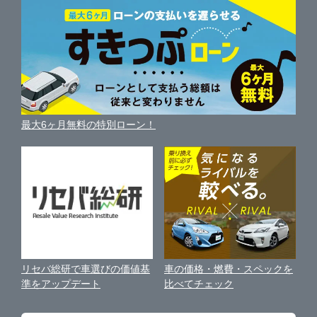
中古車人気ランキング
車を売る時よくある質問
新車・中古車カタログ
宮崎
サイトマップ
香川
岐阜
自動車ローンを調べる
便利な査定サービス
車の燃費を調べる
サイトの使用条件
鹿児島
ガリバーの自動車ローン
愛媛
三重
中古車買取相場（毎月更新）
車種別クチコミ
利用規約
車買い替えの基礎知識
車の個人売買ガイド
沖縄
最大6ヶ月無料の特別ローン！
高知
車比較サイト
個人情報の保護について
近くのお店で車を探す
中古車オークションガイド
保険代理店業務に関する基本方針
古物営業法に基づく表示
アフィリエイトパートナー募集
車の価格・燃費・スペックを
リセバ総研で車選びの価値基
お客様の声
比べてチェック
準をアップデート
会社案内