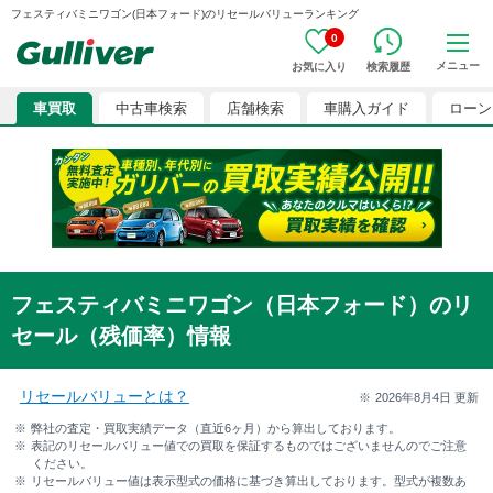
フェスティバミニワゴン(日本フォード)のリセールバリューランキング
0
メニュー
お気に入り
検索履歴
車買取
中古車検索
店舗検索
車購入ガイド
ローン
フェスティバミニワゴン（日本フォード）のリ
セール（残価率）情報
リセールバリューとは？
2026年8月4日
更新
弊社の査定・買取実績データ（直近6ヶ月）から算出しております。
表記のリセールバリュー値での買取を保証するものではございませんのでご注意
ください。
リセールバリュー値は表示型式の価格に基づき算出しております。型式が複数あ