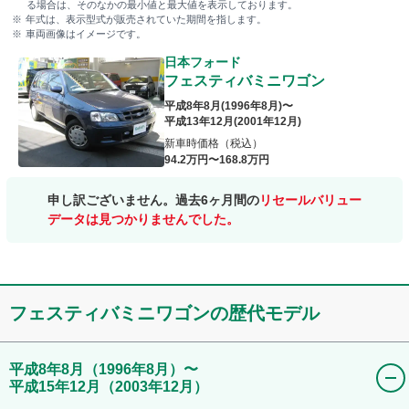
る場合は、そのなかの最小値と最大値を表示しております。
年式は、表示型式が販売されていた期間を指します。
車両画像はイメージです。
日本フォード
フェスティバミニワゴン
平成8年8月
(
1996年8月
)〜
平成13年12月
(
2001年12月
)
新車時価格（税込）
94
.2
万円〜
168
.8
万円
申し訳ございません。過去6ヶ月間の
リセールバリュー
データは見つかりませんでした。
フェスティバミニワゴン
の歴代モデル
平成8年8月
（1996年8月）
〜
平成15年12月
（2003年12月）