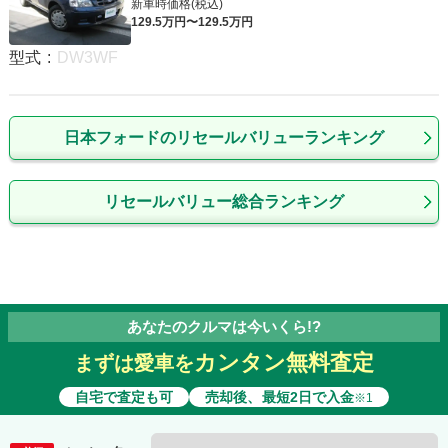
新車時価格(税込)
129
.5
万円〜
129
.5
万円
型式
:
DW3WF
日本フォードのリセールバリューランキング
リセールバリュー総合ランキング
あなたのクルマは今いくら!?
カンタン無料査定
まずは愛車を
自宅で査定も可
売却後、最短2日で入金
※1