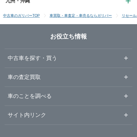
九州・沖縄
中国・四国
大阪
長野
埼玉
秋田
中古車のガリバーTOP
車買取・車査定・車売るならガリバー
リセール
九州・沖縄
鳥取
京都
富山
千葉
山形
お役立ち情報
福岡
島根
滋賀
石川
群馬
福島
中古車を探す・買う
佐賀
岡山
奈良
福井
栃木
中古車情報・中古車検索
車の査定買取
長崎
広島
和歌山
山梨
茨城
中古車ご提案サービス
車査定・車買取ならガリバー
車のことを調べる
熊本
山口
初めての中古車購入ガイド
兵庫
静岡
車査定売却ガイド
車初心者まとめ
サイト内リンク
ガリバーのサービス
ガリバーの査定が選ばれる理由
大分
徳島
自動車ニュース
愛知
サイト内検索