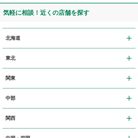
気軽に相談！近くの店舗を探す
北海道
東北
北海道
関東
東北
道央・札幌
中部
関東
青森
道北・旭川
関西
中部
東京
岩手
道東・釧路十勝