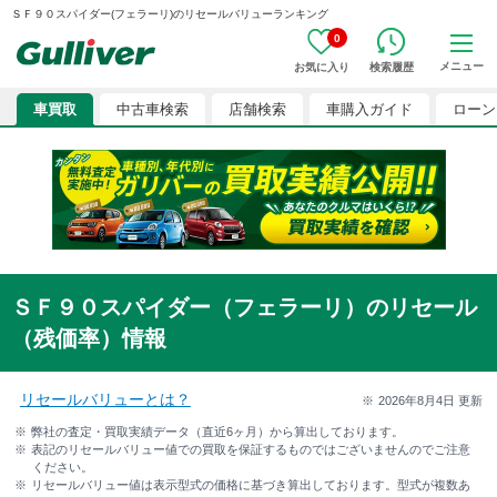
ＳＦ９０スパイダー(フェラーリ)のリセールバリューランキング
0
メニュー
お気に入り
検索履歴
車買取
中古車検索
店舗検索
車購入ガイド
ローン
ＳＦ９０スパイダー（フェラーリ）のリセール
（残価率）情報
リセールバリューとは？
2026年8月4日
更新
弊社の査定・買取実績データ（直近6ヶ月）から算出しております。
表記のリセールバリュー値での買取を保証するものではございませんのでご注意
ください。
リセールバリュー値は表示型式の価格に基づき算出しております。型式が複数あ