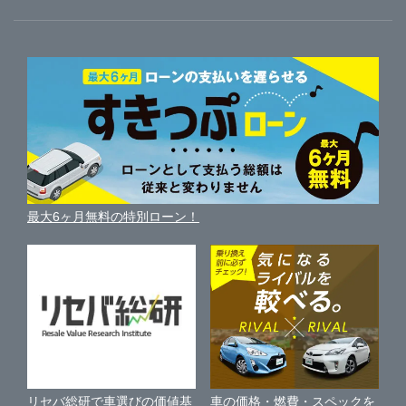
ガリバーのサービス
ガリバーの査定が選ばれる理由
大分
徳島
自動車ニュース
愛知
サイト内検索
中古車人気ランキング
車を売る時よくある質問
新車・中古車カタログ
宮崎
サイトマップ
香川
岐阜
自動車ローンを調べる
便利な査定サービス
車の燃費を調べる
サイトの使用条件
鹿児島
ガリバーの自動車ローン
愛媛
三重
中古車買取相場（毎月更新）
車種別クチコミ
利用規約
車買い替えの基礎知識
車の個人売買ガイド
沖縄
最大6ヶ月無料の特別ローン！
高知
車比較サイト
個人情報の保護について
近くのお店で車を探す
中古車オークションガイド
保険代理店業務に関する基本方針
古物営業法に基づく表示
アフィリエイトパートナー募集
車の価格・燃費・スペックを
リセバ総研で車選びの価値基