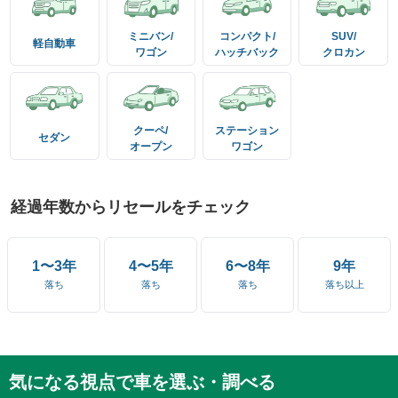
ミニバン/
コンパクト/
SUV/
軽自動車
ワゴン
ハッチバック
クロカン
クーペ/
ステーション
セダン
オープン
ワゴン
経過年数からリセールをチェック
1〜3年
4〜5年
6〜8年
9年
落ち
落ち
落ち
落ち以上
気になる視点で車を選ぶ・調べる