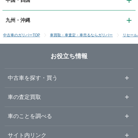
中国・四国
関西
新潟
神奈川
宮城
道南・函館
九州・沖縄
中国・四国
大阪
長野
埼玉
秋田
中古車のガリバーTOP
車買取・車査定・車売るならガリバー
リセール
九州・沖縄
鳥取
京都
富山
千葉
山形
お役立ち情報
福岡
島根
滋賀
石川
群馬
福島
中古車を探す・買う
佐賀
岡山
奈良
福井
栃木
中古車情報・中古車検索
車の査定買取
長崎
広島
和歌山
山梨
茨城
中古車ご提案サービス
車査定・車買取ならガリバー
車のことを調べる
熊本
山口
初めての中古車購入ガイド
兵庫
静岡
車査定売却ガイド
車初心者まとめ
サイト内リンク