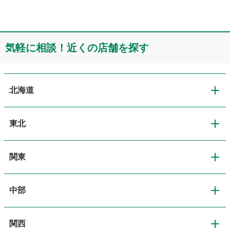
気軽に相談！近くの店舗を探す
北海道
東北
北海道
関東
東北
道央・札幌
中部
関東
青森
道北・旭川
関西
中部
東京
岩手