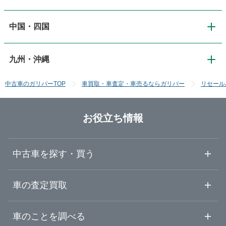
道東・釧路十勝
中国・四国
関西
新潟
神奈川
宮城
道南・函館
九州・沖縄
中国・四国
大阪
長野
埼玉
秋田
中古車のガリバーTOP
車買取・車査定・車売るならガリバー
リセール
九州・沖縄
鳥取
京都
富山
千葉
山形
お役立ち情報
福岡
島根
滋賀
石川
群馬
福島
中古車を探す・買う
佐賀
岡山
奈良
福井
栃木
中古車情報・中古車検索
車の査定買取
長崎
広島
和歌山
山梨
茨城
中古車ご提案サービス
車査定・車買取ならガリバー
車のことを調べる