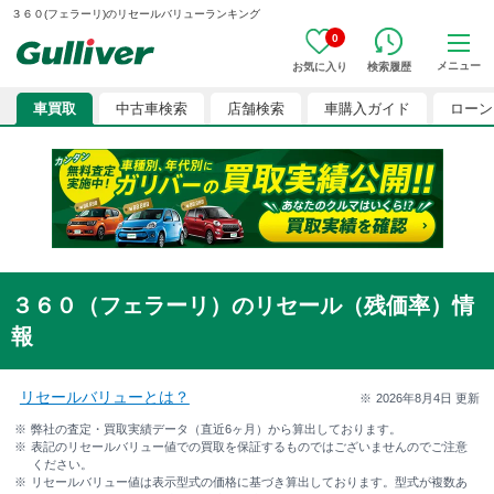
３６０(フェラーリ)のリセールバリューランキング
0
メニュー
お気に入り
検索履歴
車買取
中古車検索
店舗検索
車購入ガイド
ローン
３６０（フェラーリ）のリセール（残価率）情
報
リセールバリューとは？
2026年8月4日
更新
弊社の査定・買取実績データ（直近6ヶ月）から算出しております。
表記のリセールバリュー値での買取を保証するものではございませんのでご注意
ください。
リセールバリュー値は表示型式の価格に基づき算出しております。型式が複数あ