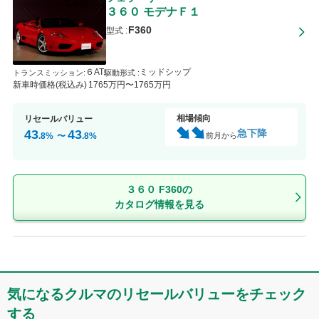
３６０
モデナＦ１
F360
型式 :
６AT
ミッドシップ
トランスミッション
:
駆動形式 :
新車時価格(税込み)
1765
万円〜
1765
万円
相場傾向
リセールバリュー
急下降
43
43
前月から
.8
%
〜
.8
%
３６０ F360の
カタログ情報を見る
気になるクルマのリセールバリューをチェック
する