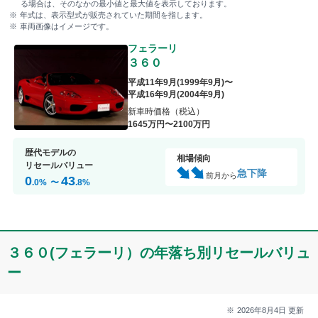
る場合は、そのなかの最小値と最大値を表示しております。
年式は、表示型式が販売されていた期間を指します。
車両画像はイメージです。
フェラーリ
３６０
平成11年9月
(
1999年9月
)〜
平成16年9月
(
2004年9月
)
新車時価格（税込）
1645
万円〜
2100
万円
歴代モデルの
相場傾向
リセールバリュー
急下降
前月から
0
43
.0
%
〜
.8
%
３６０(フェラーリ）の年落ち別リセールバリュ
ー
2026年8月4日
更新