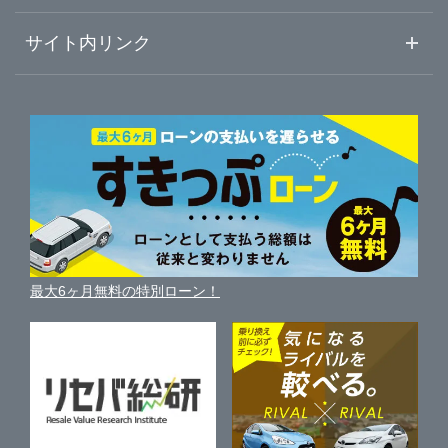
熊本
山口
初めての中古車購入ガイド
兵庫
静岡
車査定売却ガイド
車初心者まとめ
サイト内リンク
ガリバーのサービス
ガリバーの査定が選ばれる理由
大分
徳島
自動車ニュース
愛知
サイト内検索
中古車人気ランキング
車を売る時よくある質問
新車・中古車カタログ
宮崎
サイトマップ
香川
岐阜
自動車ローンを調べる
便利な査定サービス
車の燃費を調べる
サイトの使用条件
鹿児島
ガリバーの自動車ローン
愛媛
三重
中古車買取相場（毎月更新）
車種別クチコミ
利用規約
車買い替えの基礎知識
車の個人売買ガイド
沖縄
最大6ヶ月無料の特別ローン！
高知
車比較サイト
個人情報の保護について
近くのお店で車を探す
中古車オークションガイド
保険代理店業務に関する基本方針
古物営業法に基づく表示