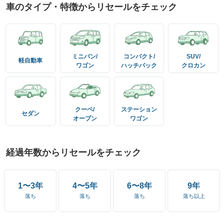
車のタイプ・特徴からリセールをチェック
ミニバン/
コンパクト/
SUV/
軽自動車
ワゴン
ハッチバック
クロカン
クーペ/
ステーション
セダン
オープン
ワゴン
経過年数からリセールをチェック
1〜3年
4〜5年
6〜8年
9年
落ち
落ち
落ち
落ち以上