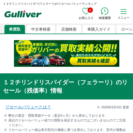
１２チリンドリスパイダー(フェラーリ)のリセールバリューランキング
0
メニュー
お気に入り
検索履歴
車買取
中古車検索
店舗検索
車購入ガイド
ローン
１２チリンドリスパイダー（フェラーリ）のリ
セール（残価率）情報
リセールバリューとは？
2026年8月4日
更新
弊社の査定・買取実績データ（直近6ヶ月）から算出しております。
表記のリセールバリュー値での買取を保証するものではございませんのでご注意
ください。
リセールバリュー値は表示型式の価格に基づき算出しております。型式が複数あ