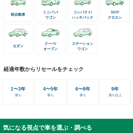
ミニバン/
コンパクト/
SUV/
軽自動車
ワゴン
ハッチバック
クロカン
クーペ/
ステーション
セダン
オープン
ワゴン
経過年数からリセールをチェック
1〜3年
4〜5年
6〜8年
9年
落ち
落ち
落ち
落ち以上
気になる視点で車を選ぶ・調べる