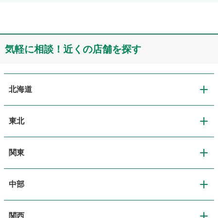
気軽に相談！近くの店舗を探す
北海道
東北
北海道
関東
東北
道央・札幌
中部
関東
青森
道北・旭川
関西
中部