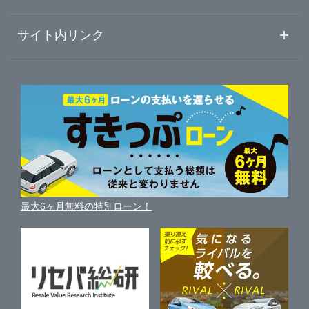
熊本
山口
初めての中古車購入ガイド
兵庫
静岡
車査定売却ガイド
車初心者まとめ
サイト内リンク
ガリバーのサービス
ガリバーの査定が選ばれる理由
大分
徳島
自動車ニュース
愛知
サイト内検索
中古車人気ランキング
車を売る時よくある質問
新車・中古車カタログ
宮崎
サイトマップ
香川
岐阜
自動車ローンを調べる
便利な査定サービス
車の燃費を調べる
サイトの使用条件
鹿児島
ガリバーの自動車ローン
愛媛
三重
中古車買取相場（毎月更新）
車種別クチコミ
利用規約
車買い替えの基礎知識
車の個人売買ガイド
沖縄
最大6ヶ月無料の特別ローン！
高知
車比較サイト
個人情報の保護について
近くのお店で車を探す
中古車オークションガイド
保険代理店業務に関する基本方針
古物営業法に基づく表示