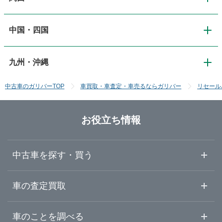
東京
岩手
道東・釧路十勝
中国・四国
関西
新潟
神奈川
宮城
道南・函館
九州・沖縄
中国・四国
大阪
長野
埼玉
秋田
中古車のガリバーTOP
車買取・車査定・車売るならガリバー
リセール
九州・沖縄
鳥取
京都
富山
千葉
山形
お役立ち情報
福岡
島根
滋賀
石川
群馬
福島
中古車を探す・買う
佐賀
岡山
奈良
福井
栃木
中古車情報・中古車検索
車の査定買取
長崎
広島
和歌山
山梨
茨城
中古車ご提案サービス
車査定・車買取ならガリバー
車のことを調べる