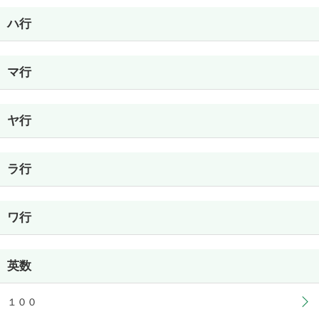
ハ行
マ行
ヤ行
ラ行
ワ行
英数
１００