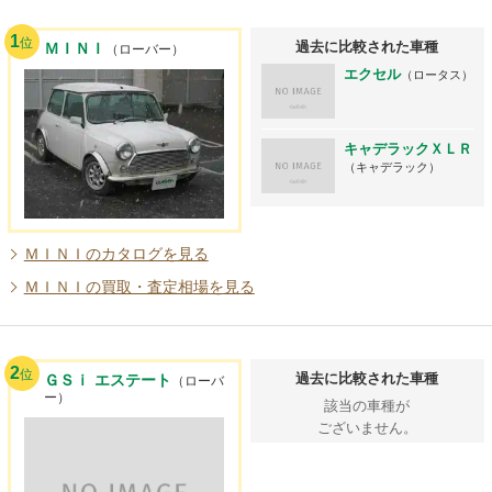
1
位
過去に比較された車種
ＭＩＮＩ
（ローバー）
エクセル
（ロータス）
キャデラックＸＬＲ
（キャデラック）
ＭＩＮＩのカタログを見る
ＭＩＮＩの買取・査定相場を見る
2
位
過去に比較された車種
ＧＳｉ エステート
（ローバ
ー）
該当の車種が
ございません。