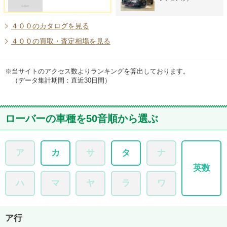
４００のカタログを見る
４００の買取・査定相場を見る
当サイトのアクセス数よりランキングを算出しております。
（データ集計期間：直近30日間）
ローバーの車種を50音順から選ぶ
ア
カ
サ
タ
ナ
英数
ハ
マ
ヤ
ラ
ワ
ア行