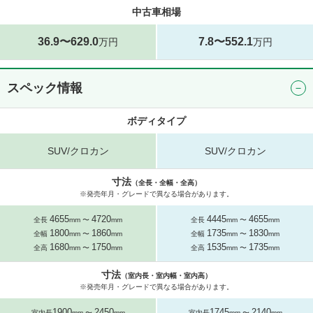
中古車相場
36.9〜629.0
7.8〜552.1
万円
万円
スペック情報
ボディタイプ
SUV/クロカン
SUV/クロカン
寸法
（全長・全幅・全高）
※発売年月・グレードで異なる場合があります。
4655
4720
4445
4655
全長
mm 〜
mm
全長
mm 〜
mm
1800
1860
1735
1830
全幅
mm 〜
mm
全幅
mm 〜
mm
1680
1750
1535
1735
全高
mm 〜
mm
全高
mm 〜
mm
寸法
（室内長・室内幅・室内高）
※発売年月・グレードで異なる場合があります。
1900
2450
1745
2140
室内長
mm 〜
mm
室内長
mm 〜
mm