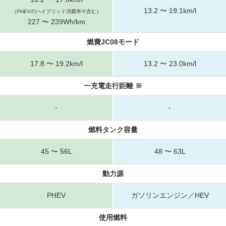
13.2 〜 19.1km/l
（PHEVのハイブリッド消費率※含む）
227 〜 239Wh/km
燃費JC08モード
17.8 〜 19.2km/l
13.2 〜 23.0km/l
一充電走行距離 ※
-
-
燃料タンク容量
45 〜 56L
48 〜 63L
動力源
PHEV
ガソリンエンジン／HEV
使用燃料