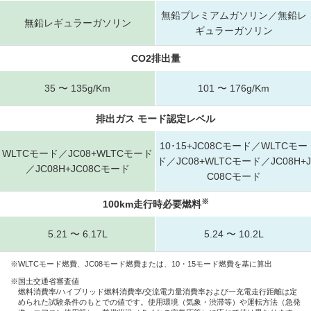
無鉛プレミアムガソリン／無鉛レ
無鉛レギュラーガソリン
ギュラーガソリン
CO2排出量
35 〜 135g/Km
101 〜 176g/Km
排出ガス モード認定レベル
10･15+JC08Cモード／WLTCモー
WLTCモード／JC08+WLTCモード
ド／JC08+WLTCモード／JC08H+J
／JC08H+JC08Cモード
C08Cモード
※
100km走行時必要燃料
5.21 〜 6.17L
5.24 〜 10.2L
WLTCモード燃費、JC08モード燃費または、10・15モード燃費を基に算出
国土交通省審査値
燃料消費率/ハイブリッド燃料消費率/交流電力量消費率および一充電走行距離は定
められた試験条件のもとでの値です。使用環境（気象・渋滞等）や運転方法（急発