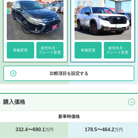
発売年月・
発売年月・
車種変更
車種変更
グレード変更
グレード変更
比較項目を設定する
購入価格
新車時価格
332.4〜690.1
178.5〜464.2
万円
万円