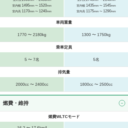
1495
1520
1435
1545
室内幅
mm 〜
mm
室内幅
mm 〜
mm
1170
1240
1175
1290
室内高
mm 〜
mm
室内高
mm 〜
mm
車両重量
1770 〜 2180kg
1300 〜 1750kg
乗車定員
5 〜 7名
5名
排気量
2000cc 〜 2400cc
1800cc 〜 2500cc
燃費・維持
燃費WLTCモード
16.2 〜 17.6km/l