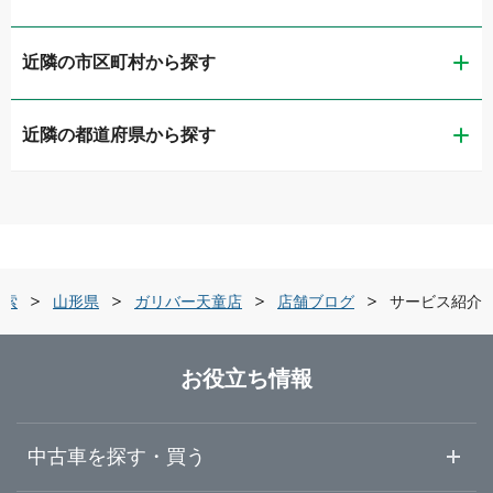
近隣の市区町村から探す
LIBERALA リベラーラ山形
近隣の都道府県から探す
山形市
ガリバー286山形店
青森県
米沢市
ガリバーアウトレット米沢店
岩手県
鶴岡市
ガリバー米沢店
検索
山形県
ガリバー天童店
店舗ブログ
サービス紹介
宮城県
酒田市
ガリバー鶴岡店
お役立ち情報
秋田県
天童市
ガリバー7号酒田店
中古車を探す・買う