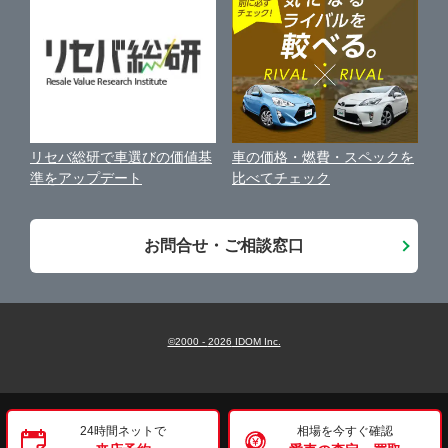
保険代理店業務に関する基本方針
古物営業法に基づく表示
アフィリエイトパートナー募集
車の価格・燃費・スペックを
リセバ総研で車選びの価値基
お客様の声
比べてチェック
準をアップデート
会社案内
お問合せ・ご相談窓口
©2000 -
2026
IDOM Inc.
24時間ネットで
相場を今すぐ確認