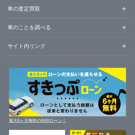
山形県
山形・天童・村山
ガリバー天童店
中古車情報・中古車検索
車の査定買取
中古車ご提案サービス
車査定・車買取ならガリバー
福島県
車のことを調べる
米沢・置賜
初めての中古車購入ガイド
車査定売却ガイド
車初心者まとめ
サイト内リンク
酒田・鶴岡・庄内
ガリバーのサービス
ガリバーの査定が選ばれる理由
自動車ニュース
サイト内検索
中古車人気ランキング
車を売る時よくある質問
新車・中古車カタログ
サイトマップ
自動車ローンを調べる
便利な査定サービス
車の燃費を調べる
サイトの使用条件
ガリバーの自動車ローン
中古車買取相場（毎月更新）
車種別クチコミ
利用規約
車買い替えの基礎知識
車の個人売買ガイド
最大6ヶ月無料の特別ローン！
車比較サイト
個人情報の保護について
近くのお店で車を探す
中古車オークションガイド