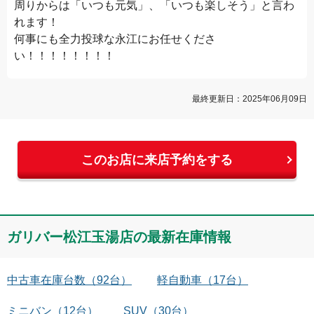
周りからは「いつも元気」、「いつも楽しそう」と言わ
れます！

何事にも全力投球な永江にお任せくださ
い！！！！！！！！
最終更新日：
2025年06月09日
このお店に来店予約をする
ガリバー松江玉湯店
の最新在庫情報
中古車在庫台数
（
92
台）
軽自動車
（
17
台）
ミニバン
（
12
台）
SUV
（
30
台）