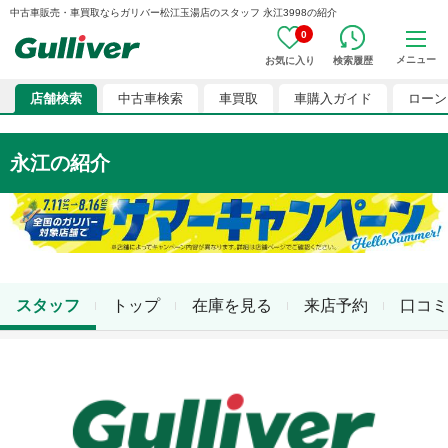
中古車販売・車買取ならガリバー松江玉湯店のスタッフ 永江3998の紹介
0
メニュー
お気に入り
検索履歴
店舗検索
中古車検索
車買取
車購入ガイド
ローン
永江
の紹介
スタッフ
トップ
在庫を見る
来店予約
口コミ
店舗スタッフ