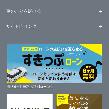
中古車ご提案サービス
車査定・車買取ならガリバー
車のことを調べる
初めての中古車購入ガイド
車査定売却ガイド
車初心者まとめ
サイト内リンク
ガリバーのサービス
ガリバーの査定が選ばれる理由
自動車ニュース
サイト内検索
中古車人気ランキング
車を売る時よくある質問
新車・中古車カタログ
サイトマップ
自動車ローンを調べる
便利な査定サービス
車の燃費を調べる
サイトの使用条件
ガリバーの自動車ローン
中古車買取相場（毎月更新）
車種別クチコミ
利用規約
車買い替えの基礎知識
車の個人売買ガイド
最大6ヶ月無料の特別ローン！
車比較サイト
個人情報の保護について
近くのお店で車を探す
中古車オークションガイド
保険代理店業務に関する基本方針