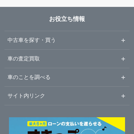
お役立ち情報
中古車を探す・買う
中古車情報・中古車検索
車の査定買取
中古車ご提案サービス
車査定・車買取ならガリバー
車のことを調べる
初めての中古車購入ガイド
車査定売却ガイド
車初心者まとめ
サイト内リンク
ガリバーのサービス
ガリバーの査定が選ばれる理由
自動車ニュース
サイト内検索
中古車人気ランキング
車を売る時よくある質問
新車・中古車カタログ
サイトマップ
自動車ローンを調べる