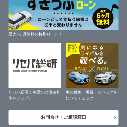
便利な査定サービス
車の燃費を調べる
サイトの使用条件
ガリバーの自動車ローン
中古車買取相場（毎月更新）
車種別クチコミ
利用規約
車買い替えの基礎知識
車の個人売買ガイド
最大6ヶ月無料の特別ローン！
車比較サイト
個人情報の保護について
近くのお店で車を探す
中古車オークションガイド
保険代理店業務に関する基本方針
古物営業法に基づく表示
アフィリエイトパートナー募集
車の価格・燃費・スペックを
リセバ総研で車選びの価値基
お客様の声
比べてチェック
準をアップデート
会社案内
お問合せ・ご相談窓口