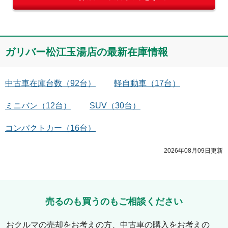
ガリバー松江玉湯店
の最新在庫情報
中古車在庫台数
（
92
台）
軽自動車
（
17
台）
ミニバン
（
12
台）
SUV
（
30
台）
コンパクトカー
（
16
台）
2026年08月09日
更新
売るのも買うのもご相談ください
おクルマの売却をお考えの方、中古車の購入をお考えの