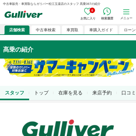
中古車販売・車買取ならガリバー松江玉湯店のスタッフ 髙乗367の紹介
0
メニュー
お気に入り
検索履歴
店舗検索
中古車検索
車買取
車購入ガイド
ローン
髙乗
の紹介
スタッフ
トップ
在庫を見る
来店予約
口コミ
店舗スタッフ