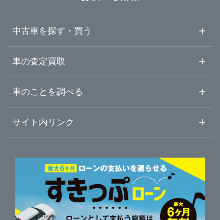
広島県
益田・浜田
中古車を探す・買う
山口県
中古車情報・中古車検索
車の査定買取
中古車ご提案サービス
車査定・車買取ならガリバー
徳島県
車のことを調べる
初めての中古車購入ガイド
車査定売却ガイド
車初心者まとめ
サイト内リンク
香川県
ガリバーのサービス
ガリバーの査定が選ばれる理由
自動車ニュース
サイト内検索
愛媛県
中古車人気ランキング
車を売る時よくある質問
新車・中古車カタログ
サイトマップ
自動車ローンを調べる
便利な査定サービス
高知県
車の燃費を調べる
サイトの使用条件
ガリバーの自動車ローン
中古車買取相場（毎月更新）
車種別クチコミ