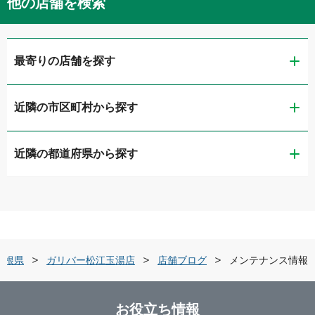
他の店舗を検索
最寄りの店舗を探す
近隣の市区町村から探す
ガリバー松江玉湯店
近隣の都道府県から探す
松江市
ガリバー出雲店
鳥取県
出雲市
ガリバー益田ゆめタウン店
島根県
益田市
島根県
ガリバー松江玉湯店
店舗ブログ
メンテナンス情報
岡山県
松江・出雲・雲南
お役立ち情報