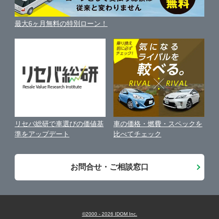
利用規約
車買い替えの基礎知識
車の個人売買ガイド
最大6ヶ月無料の特別ローン！
車比較サイト
個人情報の保護について
近くのお店で車を探す
中古車オークションガイド
保険代理店業務に関する基本方針
古物営業法に基づく表示
アフィリエイトパートナー募集
車の価格・燃費・スペックを
リセバ総研で車選びの価値基
お客様の声
比べてチェック
準をアップデート
会社案内
お問合せ・ご相談窓口
©2000 -
2026
IDOM Inc.