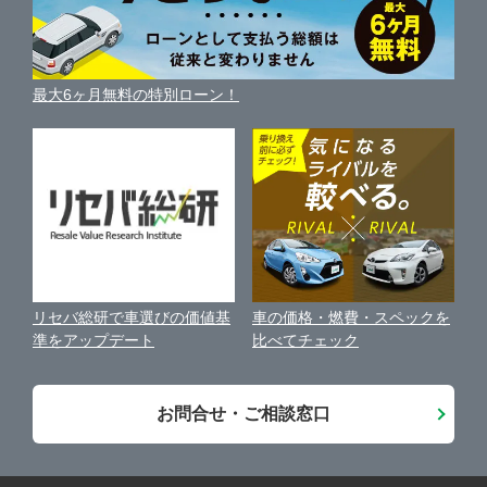
ガリバーの自動車ローン
中古車買取相場（毎月更新）
車種別クチコミ
利用規約
車買い替えの基礎知識
車の個人売買ガイド
最大6ヶ月無料の特別ローン！
車比較サイト
個人情報の保護について
近くのお店で車を探す
中古車オークションガイド
保険代理店業務に関する基本方針
古物営業法に基づく表示
アフィリエイトパートナー募集
車の価格・燃費・スペックを
リセバ総研で車選びの価値基
お客様の声
比べてチェック
準をアップデート
会社案内
お問合せ・ご相談窓口