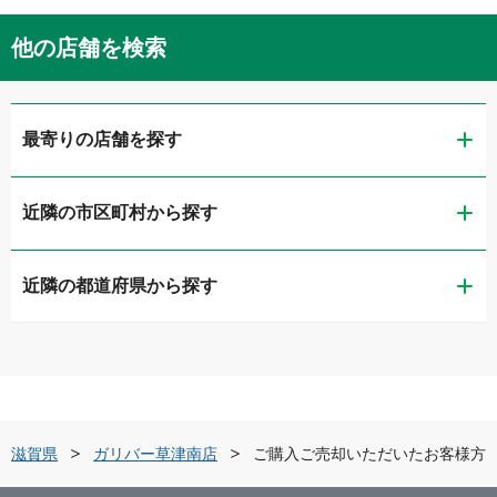
他の店舗を検索
最寄りの店舗を探す
近隣の市区町村から探す
ガリバー彦根店
近隣の都道府県から探す
彦根市
ガリバー彦根南店
滋賀県
長浜市
ガリバー8号長浜店
京都府
近江八幡市
ガリバー近江八幡店
滋賀県
ガリバー草津南店
ご購入ご売却いただいたお客様方