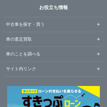
大阪府
草津市
LIBERALA リベラーラ滋賀
お役立ち情報
兵庫県
甲賀市
ガリバー草津南店
中古車を探す・買う
奈良県
大津・草津・守山
ガリバー車検 草津南店
中古車情報・中古車検索
車の査定買取
中古車ご提案サービス
車査定・車買取ならガリバー
和歌山県
車のことを調べる
近江八幡・東近江・甲賀
ガリバー草津南店 板金工場
初めての中古車購入ガイド
車査定売却ガイド
車初心者まとめ
サイト内リンク
彦根・長浜・米原
ガリバー甲賀店
ガリバーのサービス
ガリバーの査定が選ばれる理由
自動車ニュース
サイト内検索
中古車人気ランキング
車を売る時よくある質問
新車・中古車カタログ
サイトマップ
自動車ローンを調べる
便利な査定サービス
車の燃費を調べる
サイトの使用条件