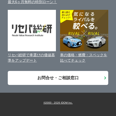
最大6ヶ月無料の特別ローン！
車比較サイト
個人情報の保護について
近くのお店で車を探す
中古車オークションガイド
保険代理店業務に関する基本方針
古物営業法に基づく表示
アフィリエイトパートナー募集
車の価格・燃費・スペックを
リセバ総研で車選びの価値基
お客様の声
比べてチェック
準をアップデート
会社案内
お問合せ・ご相談窓口
©2000 -
2026
IDOM Inc.