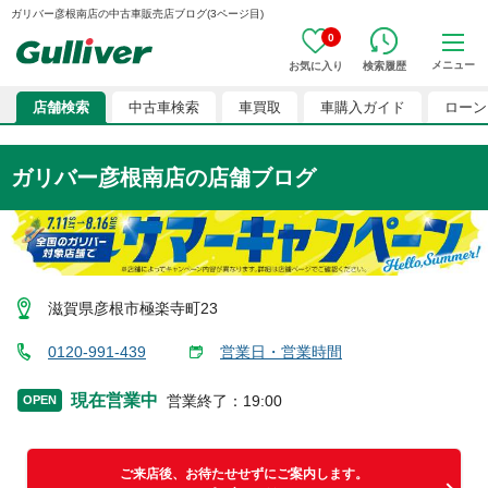
ガリバー彦根南店の中古車販売店ブログ(3ページ目)
0
メニュー
お気に入り
検索履歴
店舗検索
中古車検索
車買取
車購入ガイド
ローン
ガリバー彦根南店の店舗ブログ
滋賀県彦根市極楽寺町23
0120-991-439
営業日・営業時間
現在営業中
営業終了
：
19:00
OPEN
ご来店後、お待たせせずにご案内します。