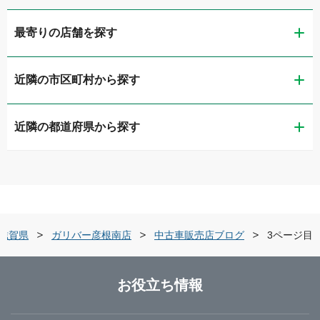
最寄りの店舗を探す
近隣の市区町村から探す
ガリバー彦根店
近隣の都道府県から探す
彦根市
ガリバー彦根南店
滋賀県
長浜市
ガリバー8号長浜店
京都府
近江八幡市
ガリバー近江八幡店
滋賀県
ガリバー彦根南店
中古車販売店ブログ
3ページ目
大阪府
草津市
LIBERALA リベラーラ滋賀
お役立ち情報