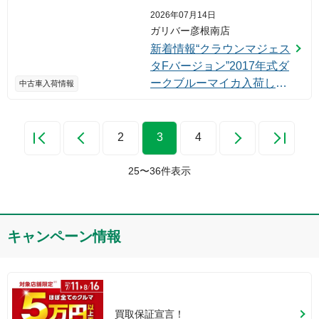
した！
2026年07月14日
ガリバー彦根南店
新着情報“クラウンマジェス
タFバージョン”2017年式ダ
ークブルーマイカ入荷しま
中古車入荷情報
した！
2
3
4
25
〜
36
件表示
キャンペーン情報
買取保証宣言！