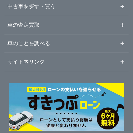
兵庫県
甲賀市
ガリバー草津南店
中古車を探す・買う
奈良県
大津・草津・守山
ガリバー車検 草津南店
中古車情報・中古車検索
車の査定買取
中古車ご提案サービス
車査定・車買取ならガリバー
和歌山県
車のことを調べる
近江八幡・東近江・甲賀
ガリバー草津南店 板金工場
初めての中古車購入ガイド
車査定売却ガイド
車初心者まとめ
サイト内リンク
彦根・長浜・米原
ガリバー甲賀店
ガリバーのサービス
ガリバーの査定が選ばれる理由
自動車ニュース
サイト内検索
中古車人気ランキング
車を売る時よくある質問
新車・中古車カタログ
サイトマップ
自動車ローンを調べる
便利な査定サービス
車の燃費を調べる
サイトの使用条件
ガリバーの自動車ローン
中古車買取相場（毎月更新）
車種別クチコミ
利用規約
車買い替えの基礎知識
車の個人売買ガイド