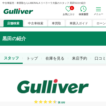
中古車販売・車買取ならLIBERALA リベラーラ大阪のスタッフ 黒田522の紹介
0
メニュー
お気に入り
検索履歴
店舗検索
中古車検索
車買取
車購入ガイド
ローン
黒田
の紹介
スタッフ
トップ
在庫を見る
来店予約
口コミ
店舗責任者
黒田
9
.
00