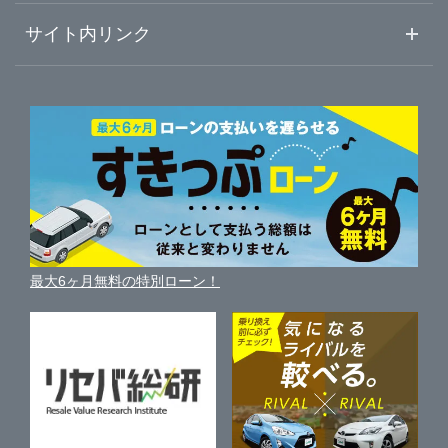
初めての中古車購入ガイド
車査定売却ガイド
車初心者まとめ
サイト内リンク
ガリバーのサービス
ガリバーの査定が選ばれる理由
自動車ニュース
サイト内検索
中古車人気ランキング
車を売る時よくある質問
新車・中古車カタログ
サイトマップ
自動車ローンを調べる
便利な査定サービス
車の燃費を調べる
サイトの使用条件
ガリバーの自動車ローン
中古車買取相場（毎月更新）
車種別クチコミ
利用規約
車買い替えの基礎知識
車の個人売買ガイド
最大6ヶ月無料の特別ローン！
車比較サイト
個人情報の保護について
近くのお店で車を探す
中古車オークションガイド
保険代理店業務に関する基本方針
古物営業法に基づく表示
アフィリエイトパートナー募集