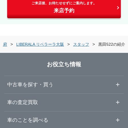
ご来店後、お待たせせずにご案内します。
来店予約
阪府
LIBERALA リベラーラ大阪
スタッフ
黒田522の紹介
お役立ち情報
中古車を探す・買う
中古車情報・中古車検索
車の査定買取
中古車ご提案サービス
車査定・車買取ならガリバー
車のことを調べる