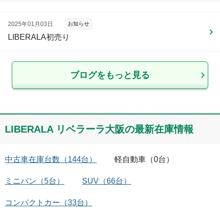
2025年01月03日
お知らせ
LIBERALA初売り
ブログをもっと見る
LIBERALA リベラーラ大阪
の最新在庫情報
中古車在庫台数
（
144
台）
軽自動車
（
0
台）
ミニバン
（
5
台）
SUV
（
66
台）
コンパクトカー
（
33
台）