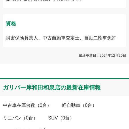
資格
損害保険募集人、中古自動車査定士、自動二輪車免許
最終更新日：
2024年12月20日
ガリバー岸和田和泉店
の最新在庫情報
中古車在庫台数
（
0
台）
軽自動車
（
0
台）
ミニバン
（
0
台）
SUV
（
0
台）