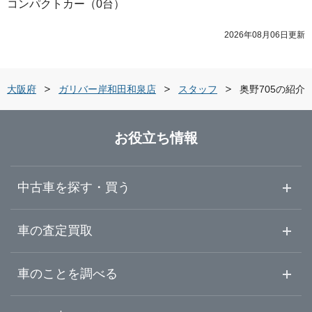
コンパクトカー
（
0
台）
2026年08月06日
更新
大阪府
ガリバー岸和田和泉店
スタッフ
奥野705の紹介
お役立ち情報
中古車を探す・買う
中古車情報・中古車検索
車の査定買取
中古車ご提案サービス
車査定・車買取ならガリバー
車のことを調べる
初めての中古車購入ガイド
車査定売却ガイド