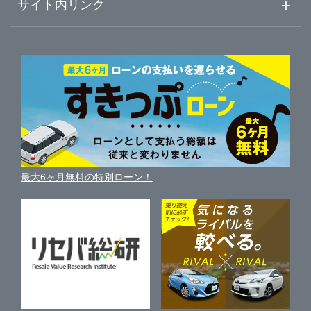
車初心者まとめ
サイト内リンク
ガリバーのサービス
ガリバーの査定が選ばれる理由
自動車ニュース
サイト内検索
中古車人気ランキング
車を売る時よくある質問
新車・中古車カタログ
サイトマップ
自動車ローンを調べる
便利な査定サービス
車の燃費を調べる
サイトの使用条件
ガリバーの自動車ローン
中古車買取相場（毎月更新）
車種別クチコミ
利用規約
車買い替えの基礎知識
車の個人売買ガイド
最大6ヶ月無料の特別ローン！
車比較サイト
個人情報の保護について
近くのお店で車を探す
中古車オークションガイド
保険代理店業務に関する基本方針
古物営業法に基づく表示
アフィリエイトパートナー募集