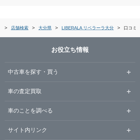
福岡県
別府市
ガリバー大分店
佐賀県
中津市
ガリバー車検 大分店
ー
店舗検索
大分県
LIBERALA リベラーラ大分
口コミ
長崎県
大分・臼杵・別府
ガリバー別府店
お役立ち情報
熊本県
ガリバー中津店
中古車を探す・買う
大分県
ガリバー車検 中津店
中古車情報・中古車検索
車の査定買取
中古車ご提案サービス
車査定・車買取ならガリバー
宮崎県
車のことを調べる
初めての中古車購入ガイド
車査定売却ガイド
車初心者まとめ
サイト内リンク
鹿児島県
ガリバーのサービス