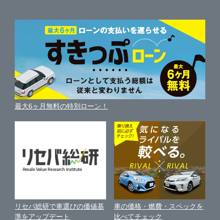
ガリバーの査定が選ばれる理由
自動車ニュース
サイト内検索
沖縄県
中古車人気ランキング
車を売る時よくある質問
新車・中古車カタログ
サイトマップ
自動車ローンを調べる
便利な査定サービス
車の燃費を調べる
サイトの使用条件
ガリバーの自動車ローン
中古車買取相場（毎月更新）
車種別クチコミ
利用規約
車買い替えの基礎知識
車の個人売買ガイド
最大6ヶ月無料の特別ローン！
車比較サイト
個人情報の保護について
近くのお店で車を探す
中古車オークションガイド
保険代理店業務に関する基本方針
古物営業法に基づく表示
アフィリエイトパートナー募集
車の価格・燃費・スペックを
リセバ総研で車選びの価値基
お客様の声
比べてチェック
準をアップデート