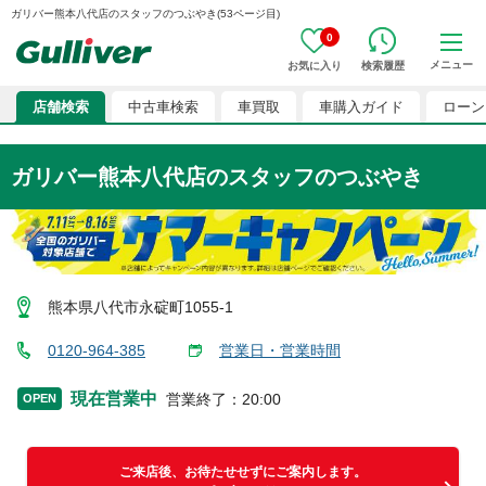
ガリバー熊本八代店のスタッフのつぶやき(53ページ目)
0
メニュー
お気に入り
検索履歴
店舗検索
中古車検索
車買取
車購入ガイド
ローン
ガリバー熊本八代店のスタッフのつぶやき
熊本県八代市永碇町1055-1
0120-964-385
営業日・営業時間
現在営業中
営業終了
：
20:00
OPEN
ご来店後、お待たせせずにご案内します。