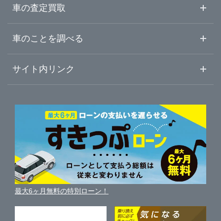
大分県
熊本・宇城・県央
ガリバー熊本八代店
中古車情報・中古車検索
車の査定買取
中古車ご提案サービス
車査定・車買取ならガリバー
宮崎県
車のことを調べる
八代・球磨・県南
ガリバー人吉サンロードシティー店
初めての中古車購入ガイド
車査定売却ガイド
車初心者まとめ
サイト内リンク
鹿児島県
ガリバーのサービス
ガリバーの査定が選ばれる理由
自動車ニュース
サイト内検索
沖縄県
中古車人気ランキング
車を売る時よくある質問
新車・中古車カタログ
サイトマップ
自動車ローンを調べる
便利な査定サービス
車の燃費を調べる
サイトの使用条件
ガリバーの自動車ローン
中古車買取相場（毎月更新）
車種別クチコミ
利用規約
車買い替えの基礎知識
車の個人売買ガイド
最大6ヶ月無料の特別ローン！
車比較サイト
個人情報の保護について
近くのお店で車を探す
中古車オークションガイド