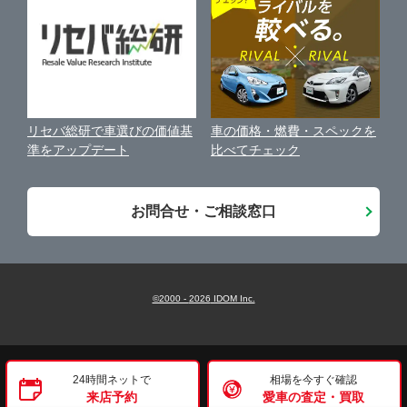
保険代理店業務に関する基本方針
古物営業法に基づく表示
アフィリエイトパートナー募集
車の価格・燃費・スペックを
リセバ総研で車選びの価値基
お客様の声
比べてチェック
準をアップデート
会社案内
お問合せ・ご相談窓口
©2000 -
2026
IDOM Inc.
24時間ネットで
相場を今すぐ確認
来店予約
愛車の査定・買取