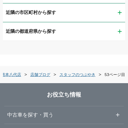
近隣の市区町村から探す
ガリバー熊本店
近隣の都道府県から探す
熊本市中央区
LIBERALA リベラーラ熊本
福岡県
熊本市東区
ガリバー車検 熊本店
佐賀県
熊本市北区
ガリバー熊本東バイパス店
ー熊本八代店
店舗ブログ
スタッフのつぶやき
53ページ目
長崎県
八代市
ガリバー熊本インター店
お役立ち情報
熊本県
球磨郡錦町
ガリバー熊本清水バイパス店
中古車を探す・買う