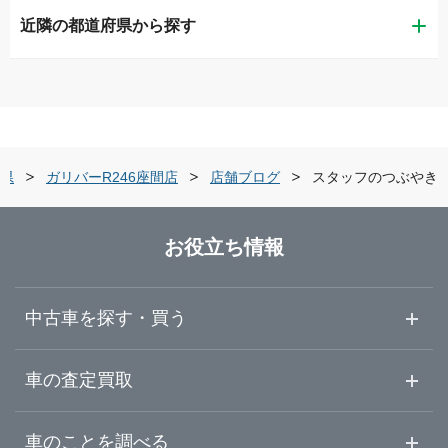
近隣の都道府県から探す
横浜市鶴見区
ガリバー東神奈川店
茨城県
横浜市神奈川区
ガリバー釜利谷店
栃木県
横浜市金沢区
ガリバー環状4号霧が丘店
県
ガリバーR246座間店
店舗ブログ
スタッフのつぶやき
群馬県
横浜市緑区
ガリバー横浜瀬谷店
お役立ち情報
埼玉県
横浜市瀬谷区
ガリバー環状4号大船店
中古車を探す・買う
千葉県
横浜市栄区
ガリバー港北中央店
中古車情報・中古車検索
車の査定買取
中古車ご提案サービス
車査定・車買取ならガリバー
東京都
車のことを調べる
横浜市都筑区
ガリバー武蔵小杉店