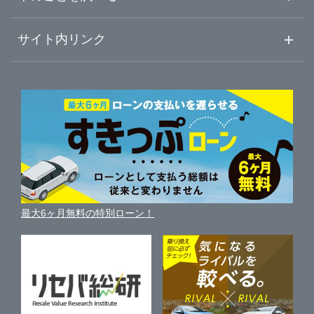
初めての中古車購入ガイド
車査定売却ガイド
車初心者まとめ
サイト内リンク
神奈川県
川崎市中原区
ガリバー16号相模原橋本店
ガリバーのサービス
ガリバーの査定が選ばれる理由
自動車ニュース
サイト内検索
相模原市緑区
中古車人気ランキング
ガリバー相模原中央店
車を売る時よくある質問
新車・中古車カタログ
サイトマップ
自動車ローンを調べる
便利な査定サービス
相模原市中央区
ガリバー16号相模大野店
車の燃費を調べる
サイトの使用条件
ガリバーの自動車ローン
中古車買取相場（毎月更新）
車種別クチコミ
利用規約
相模原市南区
ガリバー16号横須賀中央店
車買い替えの基礎知識
車の個人売買ガイド
最大6ヶ月無料の特別ローン！
車比較サイト
個人情報の保護について
近くのお店で車を探す
横須賀市
ガリバー平塚四之宮店
中古車オークションガイド
保険代理店業務に関する基本方針
平塚市
ガリバー平塚店
古物営業法に基づく表示