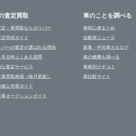
の査定買取
車のことを調べる
査定・車買取ならガリバー
車初心者まとめ
査定売却ガイド
自動車ニュース
リバーの査定が選ばれる理由
新車・中古車カタログ
を売る時よくある質問
車の燃費を調べる
利な査定サービス
車種別クチコミ
古車買取相場（毎月更新）
車比較サイト
の個人売買ガイド
古車オークションガイド