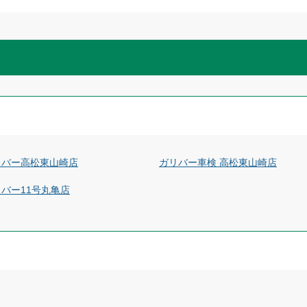
リバー高松東山崎店
ガリバー車検 高松東山崎店
バー11号丸亀店