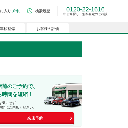
0120-22-1616
に入り
0件
検索履歴
中古車探し・無料査定のご相談
車検整備
お客様の評価
ルマはございません。
つでも簡単に比較ができるようになります。
能を有効にしてください。
店前のご予約で、
ち時間を短縮！
を気にせず
時間にご来店ください。
来店予約