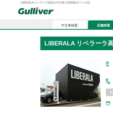
LIBERALA リベラーラ高松の中古車入荷情報(2ページ目)
中古車検索
店舗検索
中古車検索
店舗検索
LIBERALA リベラー
車買取
お気に入
車購入ガイド
ローン
車検整備
お客様の評価
C