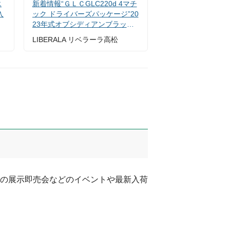
エ
新着情報“ＧＬＣGLC220d 4マチ
入
ック ドライバーズパッケージ”20
23年式オブシディアンブラック
入荷しました！
LIBERALA リベラーラ高松
の展示即売会などのイベントや最新入荷