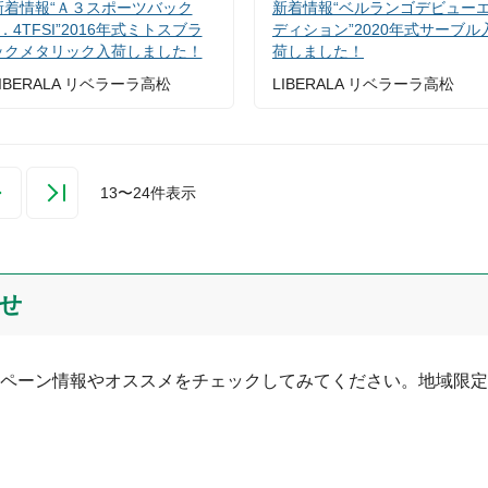
新着情報“Ａ３スポーツバック
新着情報“ベルランゴデビュー
．4TFSI”2016年式ミトスブラ
ディション”2020年式サーブル
ックメタリック入荷しました！
荷しました！
IBERALA リベラーラ高松
LIBERALA リベラーラ高松
13
〜
24
件表示
せ
ペーン情報やオススメをチェックしてみてください。地域限定