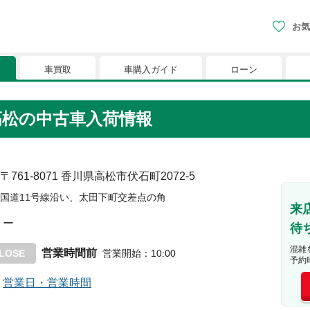
お気
車買取
車購入ガイド
ローン
現在、お気に入りに登録されているおク
ラ高松の中古車入荷情報
りに登録すると、あなただけのお気に入りのクルマリストでい
※「お気に入り」の登録を可能にするためにCookie機
〒761-8071
香川県高松市伏石町2072-5
国道11号線沿い、太田下町交差点の角
来
ー
待
混雑
営業時間前
LOSE
営業開始
：
10:00
予約
営業日・営業時間