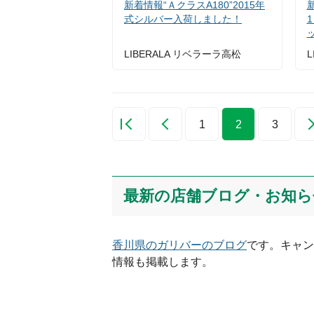
新着情報“ＡクラスA180”2015年
式シルバー入荷しました！
1
LIBERALA リベラーラ高松
L
1
2
3
最新の店舗ブログ・お知ら
香川県
のガリバーのブログ
です。キャン
情報も掲載します。