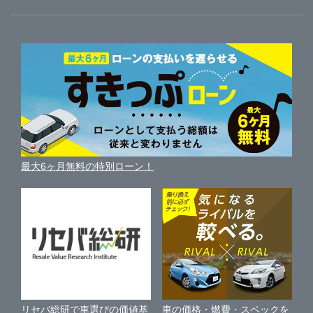
ガリバーのサービス
ガリバーの査定が選ばれる理由
自動車ニュース
サイト内検索
中古車人気ランキング
車を売る時よくある質問
新車・中古車カタログ
サイトマップ
自動車ローンを調べる
便利な査定サービス
車の燃費を調べる
サイトの使用条件
ガリバーの自動車ローン
中古車買取相場（毎月更新）
車種別クチコミ
利用規約
車買い替えの基礎知識
車の個人売買ガイド
最大6ヶ月無料の特別ローン！
車比較サイト
個人情報の保護について
近くのお店で車を探す
中古車オークションガイド
保険代理店業務に関する基本方針
古物営業法に基づく表示
アフィリエイトパートナー募集
車の価格・燃費・スペックを
リセバ総研で車選びの価値基