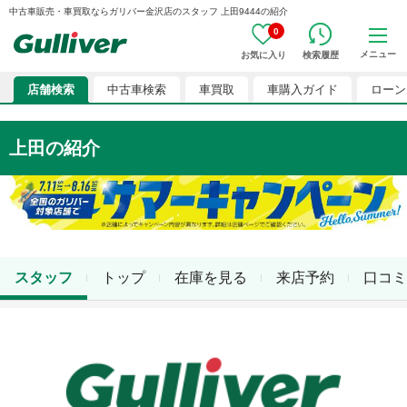
中古車販売・車買取ならガリバー金沢店のスタッフ 上田9444の紹介
0
メニュー
お気に入り
検索履歴
店舗検索
中古車検索
車買取
車購入ガイド
ローン
上田
の紹介
スタッフ
トップ
在庫を見る
来店予約
口コミ
店舗スタッフ