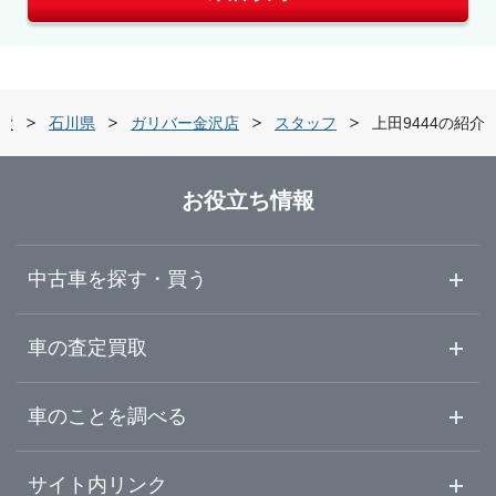
索
石川県
ガリバー金沢店
スタッフ
上田9444の紹介
お役立ち情報
中古車を探す・買う
中古車情報・中古車検索
車の査定買取
中古車ご提案サービス
車査定・車買取ならガリバー
車のことを調べる
初めての中古車購入ガイド
車査定売却ガイド
車初心者まとめ
サイト内リンク