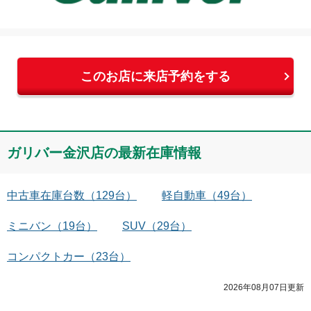
上田
このお店に来店予約をする
ガリバー金沢店
の最新在庫情報
中古車在庫台数
（
129
台）
軽自動車
（
49
台）
ミニバン
（
19
台）
SUV
（
29
台）
コンパクトカー
（
23
台）
2026年08月07日
更新