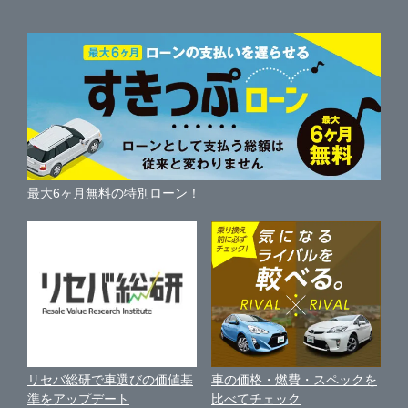
自動車ニュース
サイト内検索
中古車人気ランキング
車を売る時よくある質問
新車・中古車カタログ
サイトマップ
自動車ローンを調べる
便利な査定サービス
車の燃費を調べる
サイトの使用条件
ガリバーの自動車ローン
中古車買取相場（毎月更新）
車種別クチコミ
利用規約
車買い替えの基礎知識
車の個人売買ガイド
最大6ヶ月無料の特別ローン！
車比較サイト
個人情報の保護について
近くのお店で車を探す
中古車オークションガイド
保険代理店業務に関する基本方針
古物営業法に基づく表示
アフィリエイトパートナー募集
車の価格・燃費・スペックを
リセバ総研で車選びの価値基
お客様の声
比べてチェック
準をアップデート