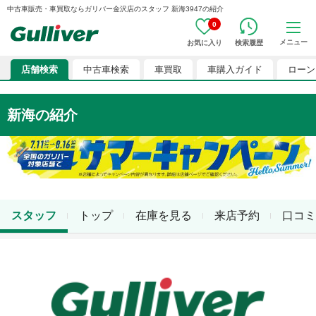
中古車販売・車買取ならガリバー金沢店のスタッフ 新海3947の紹介
0
メニュー
お気に入り
検索履歴
店舗検索
中古車検索
車買取
車購入ガイド
ローン
新海
の紹介
スタッフ
トップ
在庫を見る
来店予約
口コミ
店舗スタッフ