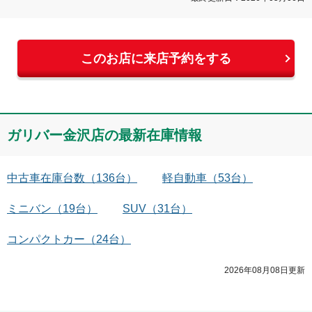
このお店に来店予約をする
ガリバー金沢店
の最新在庫情報
中古車在庫台数
（
136
台）
軽自動車
（
53
台）
ミニバン
（
19
台）
SUV
（
31
台）
コンパクトカー
（
24
台）
2026年08月08日
更新