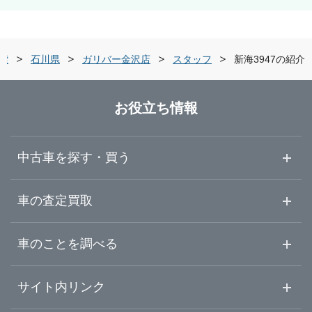
索
石川県
ガリバー金沢店
スタッフ
新海3947の紹介
お役立ち情報
中古車を探す・買う
中古車情報・中古車検索
車の査定買取
中古車ご提案サービス
車査定・車買取ならガリバー
車のことを調べる
初めての中古車購入ガイド
車査定売却ガイド
車初心者まとめ
サイト内リンク
ガリバーのサービス
ガリバーの査定が選ばれる理由