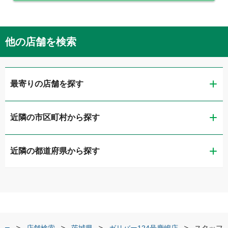
他の店舗を検索
最寄りの店舗を探す
近隣の市区町村から探す
ガリバー水戸50号バイパス店
近隣の都道府県から探す
水戸市
LIBERALA リベラーラ水戸
茨城県
日立市
リメイクカーズ水戸内原店
栃木県
土浦市
ガリバー日立金沢店
バー
店舗検索
茨城県
ガリバー124号鹿嶋店
スタッフ