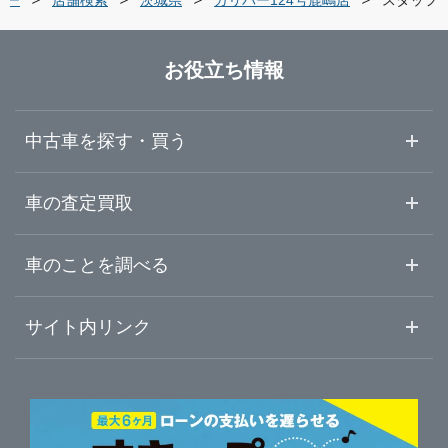
群馬県
つくば市
ガリバー日立田尻店
お役立ち情報
埼玉県
ひたちなか市
ガリバー土浦荒川沖店
中古車を探す・買う
千葉県
鹿嶋市
ガリバーつくば研究学園店
中古車情報・中古車検索
車の査定買取
中古車ご提案サービス
車査定・車買取ならガリバー
東京都
車のことを調べる
守谷市
LIBERALA リベラーラつくば
初めての中古車購入ガイド
車査定売却ガイド
車初心者まとめ
サイト内リンク
神奈川県
筑西市
ガリバーひたち海浜公園前店
ガリバーのサービス
ガリバーの査定が選ばれる理由
自動車ニュース
サイト内検索
日立・県北地域
中古車人気ランキング
ガリバー車検 ひたち海浜公園前店
車を売る時よくある質問
新車・中古車カタログ
サイトマップ