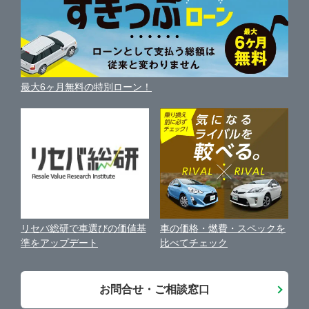
自動車ローンを調べる
便利な査定サービス
水戸・県央地域
ガリバーひたちなか昭和通り店
車の燃費を調べる
サイトの使用条件
ガリバーの自動車ローン
中古車買取相場（毎月更新）
車種別クチコミ
利用規約
筑西・結城・県西地域
ガリバー6号ひたちなか店
車買い替えの基礎知識
車の個人売買ガイド
最大6ヶ月無料の特別ローン！
車比較サイト
個人情報の保護について
近くのお店で車を探す
つくば・土浦・県南地域
ガリバー124号鹿嶋店
中古車オークションガイド
保険代理店業務に関する基本方針
鹿嶋・鹿行地域
ガリバー294守谷店
古物営業法に基づく表示
アフィリエイトパートナー募集
ガリバー筑西店
車の価格・燃費・スペックを
リセバ総研で車選びの価値基
お客様の声
比べてチェック
準をアップデート
会社案内
お問合せ・ご相談窓口