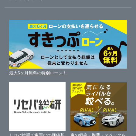
Brat郡山SUV店
ガリバーのサービス
ガリバーの査定が選ばれる理由
自動車ニュース
サイト内検索
郡山・須賀川・県中
中古車人気ランキング
ガリバー富田店
車を売る時よくある質問
新車・中古車カタログ
サイトマップ
自動車ローンを調べる
便利な査定サービス
白河・県南
Brat開成ハイエース店
車の燃費を調べる
サイトの使用条件
ガリバーの自動車ローン
中古車買取相場（毎月更新）
車種別クチコミ
利用規約
会津・喜多方・猪苗代
ガリバーいわき小名浜店
車買い替えの基礎知識
車の個人売買ガイド
最大6ヶ月無料の特別ローン！
車比較サイト
個人情報の保護について
近くのお店で車を探す
ガリバー車検 いわき小名浜店
中古車オークションガイド
保険代理店業務に関する基本方針
ガリバーいわき鹿島店
古物営業法に基づく表示
アフィリエイトパートナー募集
ガリバー白河中央店
車の価格・燃費・スペックを
リセバ総研で車選びの価値基