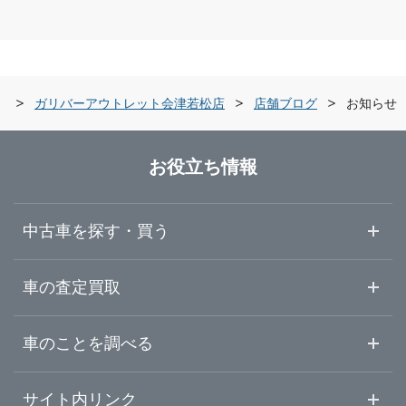
青森県
会津若松市
ガリバー福島西道路店
岩手県
郡山市
ガリバー会津店
県
ガリバーアウトレット会津若松店
店舗ブログ
お知らせ
宮城県
いわき市
ガリバーアウトレット会津若松店
お役立ち情報
秋田県
白河市
ガリバー安積店
中古車を探す・買う
山形県
須賀川市
ガリバーミニクル安積店
中古車情報・中古車検索
車の査定買取
中古車ご提案サービス
車査定・車買取ならガリバー
福島県
車のことを調べる
本宮市
LIBERALA リベラーラ郡山
初めての中古車購入ガイド
車査定売却ガイド
車初心者まとめ
サイト内リンク
福島・伊達・二本松