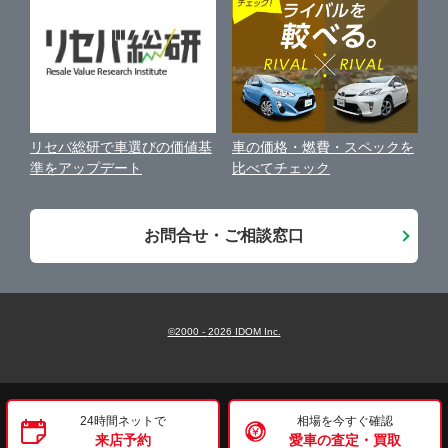
保険代理店業務に関する基本方針
古物営業法に基づく表示
アフィリエイトパートナー募集
車の価格・燃費・スペックを
リセバ総研で車選びの価値基
お客様の声
比べてチェック
準をアップデート
会社案内
お問合せ・ご相談窓口
©2000 -
2026
IDOM Inc.
24時間ネットで
相場を今すぐ確認
来店予約
愛車の査定・買取