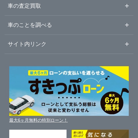
山口県
東予
中古車情報・中古車検索
車の査定買取
中古車ご提案サービス
車査定・車買取ならガリバー
徳島県
車のことを調べる
中予
初めての中古車購入ガイド
車査定売却ガイド
車初心者まとめ
サイト内リンク
香川県
南予
ガリバーのサービス
ガリバーの査定が選ばれる理由
自動車ニュース
サイト内検索
愛媛県
中古車人気ランキング
車を売る時よくある質問
新車・中古車カタログ
サイトマップ
自動車ローンを調べる
便利な査定サービス
高知県
車の燃費を調べる
サイトの使用条件
ガリバーの自動車ローン
中古車買取相場（毎月更新）
車種別クチコミ
利用規約
車買い替えの基礎知識
車の個人売買ガイド
最大6ヶ月無料の特別ローン！
車比較サイト
個人情報の保護について
近くのお店で車を探す
中古車オークションガイド