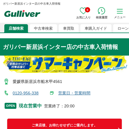
ガリバー新居浜インター店の中古車入荷情報
0
メニュー
お気に入り
検索履歴
店舗検索
中古車検索
車買取
車購入ガイド
ローン
ガリバー新居浜インター店の中古車入荷情報
愛媛県新居浜市船木甲4561
0120-956-338
営業日・営業時間
現在営業中
営業終了
：
20:00
OPEN
ご来店後、お待たせせずにご案内します。