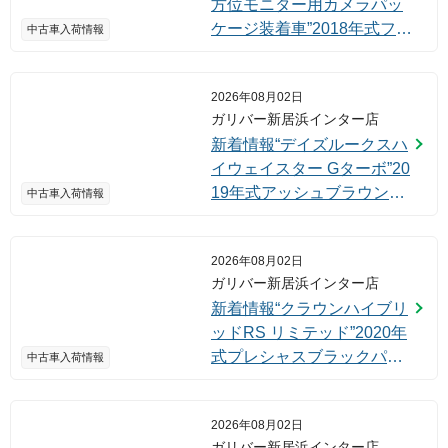
方位モニター用カメラパッ
ケージ装着車”2018年式フォ
中古車入荷情報
ーンベージュメタリック/ホ
ワイト2トーンルーフ入荷し
2026年08月02日
ました！
ガリバー新居浜インター店
新着情報“デイズルークスハ
イウェイスター Gターボ”20
19年式アッシュブラウンM
中古車入荷情報
入荷しました！
2026年08月02日
ガリバー新居浜インター店
新着情報“クラウンハイブリ
ッドRS リミテッド”2020年
式プレシャスブラックパー
中古車入荷情報
ル入荷しました！
2026年08月02日
ガリバー新居浜インター店