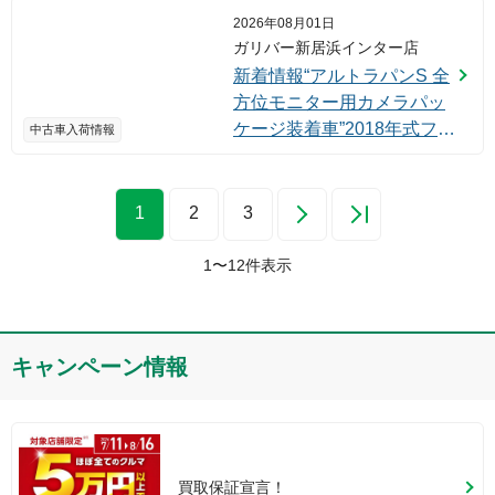
2026年08月01日
ガリバー新居浜インター店
新着情報“アルトラパンS 全
方位モニター用カメラパッ
ケージ装着車”2018年式フォ
中古車入荷情報
ーンベージュメタリック/ホ
ワイト2トーンルーフ入荷し
ました！
1
2
3
1
〜
12
件表示
キャンペーン情報
買取保証宣言！