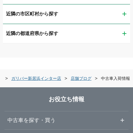
近隣の市区町村から探す
ガリバー松山インター店
近隣の都道府県から探す
松山市
ガリバー松山店
鳥取県
今治市
ガリバー今治店
島根県
宇和島市
ガリバー宇和島店
県
ガリバー新居浜インター店
店舗ブログ
中古車入荷情報
岡山県
新居浜市
ガリバー新居浜インター店
お役立ち情報
広島県
伊予市
ガリバー伊予松前店
中古車を探す・買う